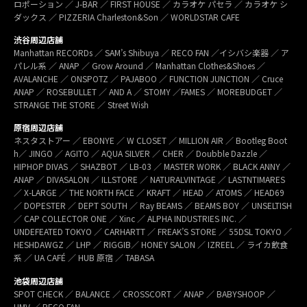
ロポーション ／ J-BAR ／ FIRST HOUSE ／ カラオケ パセラ ／ カラオケ シ
ダックス ／ PIZZERIA Charleston&Son ／ WORLDSTAR CAFE
渋谷周辺店舗
Manhattan RECORDs ／ SAM’s Shibuya ／ RECO FAN ／イシバシ楽器 ／ ア
パレル系 ／ ANAP ／ Grow Around ／ Manhattan Clothes&Shoes ／
AVALANCHE ／ ONSPOTZ ／ PAJABOO ／ FUNCTION JUNCTION ／ Cruce
ANAP ／ ROSEBULLET ／ AND A ／ STOMY ／FAMES ／ MOREBUDGET ／
STRANGE THE STORE ／ Street Wish
原宿周辺店舗
ネスタストアー ／ EBONYE ／ W CLOSET ／ MILLION AIR ／ Bootleg Boot
h／ JINGO ／ AGITO ／ AQUA SILVER ／ CHER ／ Doubble Dazzle ／
HIPHOP DIVAS ／ SHAZBOT ／ LB-03 ／ MASTER WORK ／ BLACK ANNY ／
ANAP ／ DIVASALON ／ ILLSTORE ／ NATURALVINTAGE ／ LASTNTIMARES
／ X-LARGE ／ THE NORTH FACE ／ KRAFT ／ HEAD ／ ATOMS ／ HEAD69
／ DOPESTER ／ DEPT SOUTH ／ Ray BEAMS ／ BEAMS BOY ／ UNSELTISH
／ CAP COLLECTOR ONE ／ Xinc ／ ALPHA INDUSTRIES INC. ／
UNDEFEATED TOKYO ／ CARHARTT ／ FREAK’S STORE ／ 55DSL TOKYO ／
HESHDAWGZ ／ LHP ／ RIGGIB／ HONEY SALON ／ IZREEL ／ ライカ飲食
系 ／ UA CAFÉ ／ HUB 原宿 ／ TABASA
池袋周辺店舗
SPOT CHECK ／ BALANCE ／ CROSSCORT ／ ANAP ／ BABYSHOOP ／
HMV ／ RECO FAN