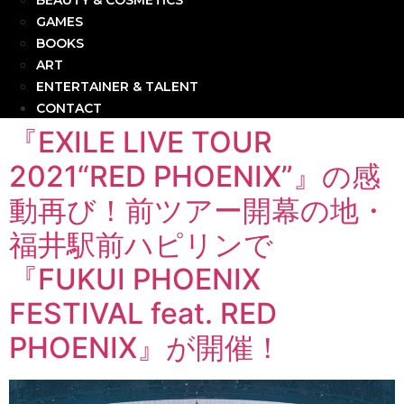
BEAUTY & COSMETICS
GAMES
BOOKS
ART
ENTERTAINER & TALENT
CONTACT
『EXILE LIVE TOUR
2021“RED PHOENIX”』の感
動再び！前ツアー開幕の地・
福井駅前ハピリンで
『FUKUI PHOENIX
FESTIVAL feat. RED
PHOENIX』が開催！