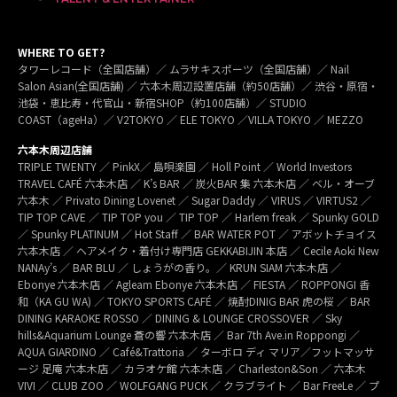
WHERE TO GET?
タワーレコード（全国店舗）／ ムラサキスポーツ（全国店舗）／ Nail
Salon Asian(全国店舗) ／ 六本木周辺設置店舗（約50店舗）／ 渋谷・原宿・
池袋・恵比寿・代官山・新宿SHOP（約100店舗）／ STUDIO
COAST（ageHa）／ V2TOKYO ／ ELE TOKYO ／VILLA TOKYO ／ MEZZO
六本木周辺店舗
TRIPLE TWENTY ／ PinkX／ 島唄楽園 ／ Holl Point ／ World Investors
TRAVEL CAFÉ 六本木店 ／ K’s BAR ／ 炭火BAR 集 六本木店 ／ ベル・オーブ
六本木 ／ Privato Dining Lovenet ／ Sugar Daddy ／ VIRUS ／ VIRTUS2 ／
TIP TOP CAVE ／ TIP TOP you ／ TIP TOP ／ Harlem freak ／ Spunky GOLD
／ Spunky PLATINUM ／ Hot Staff ／ BAR WATER POT ／ アボットチョイス
六本木店 ／ ヘアメイク・着付け専門店 GEKKABIJIN 本店 ／ Cecile Aoki New
NANAy’s ／ BAR BLU ／ しょうがの香り。／ KRUN SIAM 六本木店 ／
Ebonye 六本木店 ／ Agleam Ebonye 六本木店 ／ FIESTA ／ ROPPONGI 香
和（KA GU WA) ／ TOKYO SPORTS CAFÉ ／ 焼酎DINIG BAR 虎の桜 ／ BAR
DINING KARAOKE ROSSO ／ DINING & LOUNGE CROSSOVER ／ Sky
hills&Aquarium Lounge 蒼の響 六本木店 ／ Bar 7th Ave.in Roppongi ／
AQUA GIARDINO ／ Café&Trattoria ／ ターボロ ディ マリア／フットマッサ
ージ 足庵 六本木店 ／ カラオケ館 六本木店 ／ Charleston&Son ／ 六本木
VIVI ／ CLUB ZOO ／ WOLFGANG PUCK ／ クラブライト ／ Bar FreeLe ／ プ