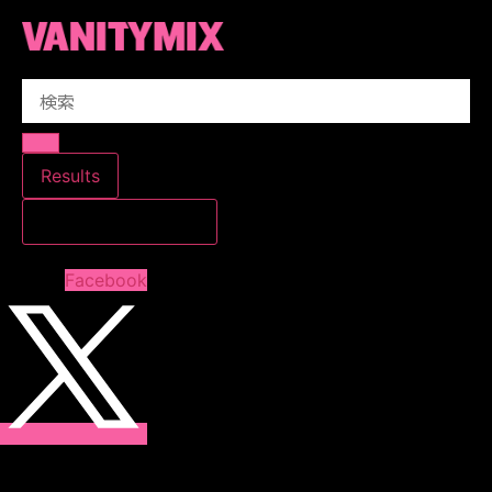
コ
ン
テ
Search
ン
...
ツ
に
ス
Results
キ
すべての結果を見る
ッ
プ
Facebook