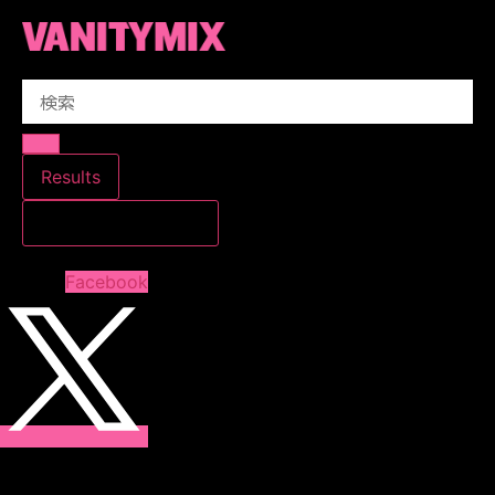
コ
ン
テ
Search
ン
...
ツ
に
ス
Results
キ
すべての結果を見る
ッ
プ
Facebook