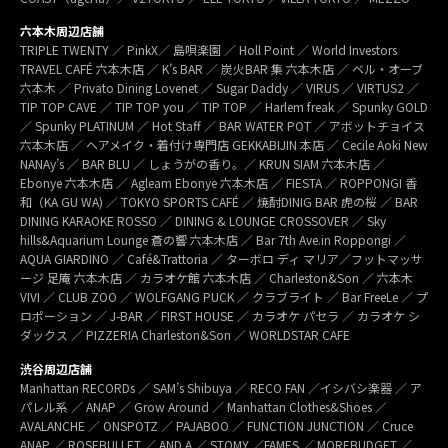
六本木周辺店舗
TRIPLE TWENTY ／ PinkX／ 島唄楽園 ／ Holl Point ／ World Investors
TRAVEL CAFÉ 六本木店 ／ K’s BAR ／ 炭火BAR 集 六本木店 ／ ベル・オーブ
六本木 ／ Privato Dining Lovenet ／ Sugar Daddy ／ VIRUS ／ VIRTUS2 ／
TIP TOP CAVE ／ TIP TOP you ／ TIP TOP ／ Harlem freak ／ Spunky GOLD
／ Spunky PLATINUM ／ Hot Staff ／ BAR WATER POT ／ アボットチョイス
六本木店 ／ ヘアメイク・着付け専門店 GEKKABIJIN 本店 ／ Cecile Aoki New
NANAy’s ／ BAR BLU ／ しょうがの香り。／ KRUN SIAM 六本木店 ／
Ebonye 六本木店 ／ Agleam Ebonye 六本木店 ／ FIESTA ／ ROPPONGI 香
和（KA GU WA) ／ TOKYO SPORTS CAFÉ ／ 焼酎DINIG BAR 虎の桜 ／ BAR
DINING KARAOKE ROSSO ／ DINING & LOUNGE CROSSOVER ／ Sky
hills&Aquarium Lounge 蒼の響 六本木店 ／ Bar 7th Ave.in Roppongi ／
AQUA GIARDINO ／ Café&Trattoria ／ ターボロ ディ マリア／フットマッサ
ージ 足庵 六本木店 ／ カラオケ館 六本木店 ／ Charleston&Son ／ 六本木
VIVI ／ CLUB ZOO ／ WOLFGANG PUCK ／ クラブライト ／ Bar FreeLe ／ プ
ロポーション ／ J-BAR ／ FIRST HOUSE ／ カラオケ パセラ ／ カラオケ シ
ダックス ／ PIZZERIA Charleston&Son ／ WORLDSTAR CAFE
渋谷周辺店舗
Manhattan RECORDs ／ SAM’s Shibuya ／ RECO FAN ／イシバシ楽器 ／ ア
パレル系 ／ ANAP ／ Grow Around ／ Manhattan Clothes&Shoes ／
AVALANCHE ／ ONSPOTZ ／ PAJABOO ／ FUNCTION JUNCTION ／ Cruce
ANAP ／ ROSEBULLET ／ AND A ／ STOMY ／FAMES ／ MOREBUDGET ／