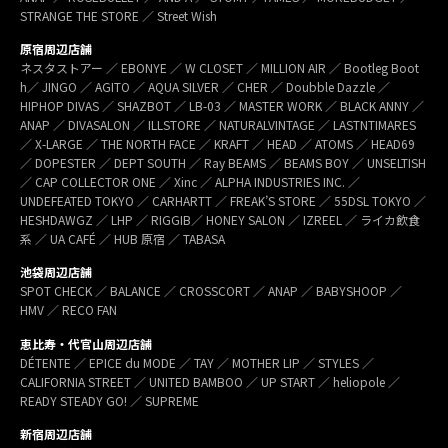
STRANGE THE STORE ／ Street Wish
原宿周辺店舗
ネスタストアー ／ EBONYE ／ W CLOSET ／ MILLION AIR ／ Bootleg Boot
h／ JINGO ／ AGITO ／ AQUA SILVER ／ CHER ／ Doubble Dazzle ／
HIPHOP DIVAS ／ SHAZBOT ／ LB-03 ／ MASTER WORK ／ BLACK ANNY ／
ANAP ／ DIVASALON ／ ILLSTORE ／ NATURALVINTAGE ／ LASTNTIMARES
／ X-LARGE ／ THE NORTH FACE ／ KRAFT ／ HEAD ／ ATOMS ／ HEAD69
／ DOPESTER ／ DEPT SOUTH ／ Ray BEAMS ／ BEAMS BOY ／ UNSELTISH
／ CAP COLLECTOR ONE ／ Xinc ／ ALPHA INDUSTRIES INC. ／
UNDEFEATED TOKYO ／ CARHARTT ／ FREAK’S STORE ／ 55DSL TOKYO ／
HESHDAWGZ ／ LHP ／ RIGGIB／ HONEY SALON ／ IZREEL ／ ライカ飲食
系 ／ UA CAFÉ ／ HUB 原宿 ／ TABASA
池袋周辺店舗
SPOT CHECK ／ BALANCE ／ CROSSCORT ／ ANAP ／ BABYSHOOP ／
HMV ／ RECO FAN
恵比寿・代官山周辺店舗
DÉTENTE ／ EPICE du MODE ／ TAY ／ MOTHER LIP ／ STYLES ／
CALIFORNIA STREET ／ UNITED BAMBOO ／ UP START ／ heliopole ／
READY STEADY GO! ／ SUPREME
新宿周辺店舗