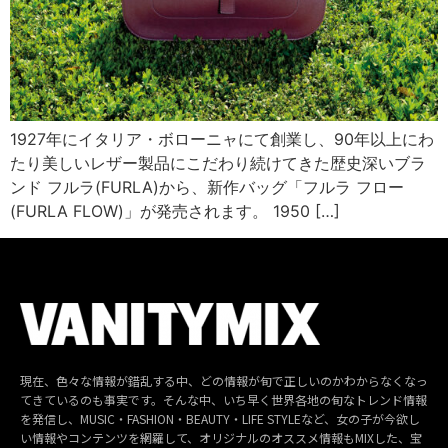
1927年にイタリア・ボローニャにて創業し、90年以上にわ
たり美しいレザー製品にこだわり続けてきた歴史深いブラ
ンド フルラ(FURLA)から、新作バッグ「フルラ フロー
(FURLA FLOW)」が発売されます。 1950 […]
現在、色々な情報が錯乱する中、どの情報が旬で正しいのかわからなくなっ
てきているのも事実です。そんな中、いち早く世界各地の旬なトレンド情報
を発信し、MUSIC・FASHION・BEAUTY・LIFE STYLEなど、女の子が今欲し
い情報やコンテンツを網羅して、オリジナルのオススメ情報もMIXした、宝