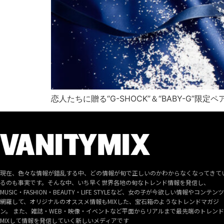
恋人たちに贈る“G-SHOCK”＆“BABY-G”限定
現在、色々な情報が錯乱する中、どの情報が旬で正しいのかわからなくなってきて
るのも事実です。そんな中、いち早く世界各地の旬なトレンド情報を発信し、
MUSIC・FASHION・BEAUTY・LIFE STYLEなど、女の子が今欲しい情報やコンテン
網羅して、オリジナルのオススメ情報もMIXした、宝石箱のようなトレンドマガジ
ン。 また、雑誌・WEB・映像・イベントなど平面からリアルまで最先端のトレン
MIXして情報を発信していく新しいメディアです