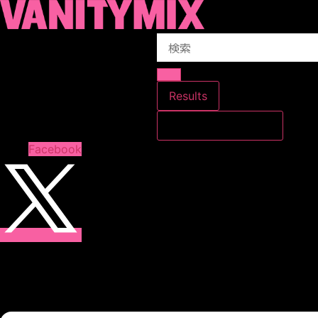
コ
ン
Search
テ
...
ン
ツ
に
Results
ス
すべての結果を見る
キ
ッ
Facebook
プ