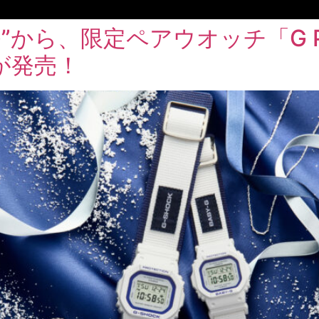
-G”から、限定ペアウオッチ「G PR
」が発売！