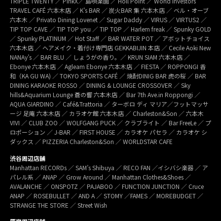
TRIPLE TWENTY ／ PinkX／ 島唄楽園 ／ Holl Point ／ World Investors
TRAVEL CAFÉ 六本木店 ／ K’s BAR ／ 炭火BAR 集 六本木店 ／ ベル・オーブ
六本木 ／ Privato Dining Lovenet ／ Sugar Daddy ／ VIRUS ／ VIRTUS2 ／
TIP TOP CAVE ／ TIP TOP you ／ TIP TOP ／ Harlem freak ／ Spunky GOLD
／ Spunky PLATINUM ／ Hot Staff ／ BAR WATER POT ／ アボットチョイス
六本木店 ／ ヘアメイク・着付け専門店 GEKKABIJIN 本店 ／ Cecile Aoki New
NANAy’s ／ BAR BLU ／ しょうがの香り。／ KRUN SIAM 六本木店 ／
Ebonye 六本木店 ／ Agleam Ebonye 六本木店 ／ FIESTA ／ ROPPONGI 香
和（KA GU WA) ／ TOKYO SPORTS CAFÉ ／ 焼酎DINIG BAR 虎の桜 ／ BAR
DINING KARAOKE ROSSO ／ DINING & LOUNGE CROSSOVER ／ Sky
hills&Aquarium Lounge 蒼の響 六本木店 ／ Bar 7th Ave.in Roppongi ／
AQUA GIARDINO ／ Café&Trattoria ／ ターボロ ディ マリア／フットマッサ
ージ 足庵 六本木店 ／ カラオケ館 六本木店 ／ Charleston&Son ／ 六本木
VIVI ／ CLUB ZOO ／ WOLFGANG PUCK ／ クラブライト ／ Bar FreeLe ／ プ
ロポーション ／ J-BAR ／ FIRST HOUSE ／ カラオケ パセラ ／ カラオケ シ
ダックス ／ PIZZERIA Charleston&Son ／ WORLDSTAR CAFE
渋谷周辺店舗
Manhattan RECORDs ／ SAM’s Shibuya ／ RECO FAN ／イシバシ楽器 ／ ア
パレル系 ／ ANAP ／ Grow Around ／ Manhattan Clothes&Shoes ／
AVALANCHE ／ ONSPOTZ ／ PAJABOO ／ FUNCTION JUNCTION ／ Cruce
ANAP ／ ROSEBULLET ／ AND A ／ STOMY ／FAMES ／ MOREBUDGET ／
STRANGE THE STORE ／ Street Wish