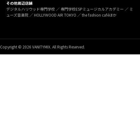
その他周辺店舗
デジタルハリウッド専門学校 ／ 専門学校ESPミュージカルアカデミー ／ ミ
ューズ音楽院 ／ HOLLYWOOD AIR TOKYO ／ the fashion caféほか
Copyright © 2026 VANITYMIX. All Rights Reserved.