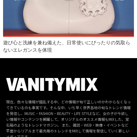
遊び心と洗練を兼ね備えた、日常使いにぴったりの気取ら
ないエレガンスを体現
現在、色々な情報が錯乱する中、どの情報が旬で正しいのかわからなくなっ
てきているのも事実です。そんな中、いち早く世界各地の旬なトレンド情報
を発信し、MUSIC・FASHION・BEAUTY・LIFE STYLEなど、女の子が今欲し
い情報やコンテンツを網羅して、オリジナルのオススメ情報もMIXした、宝
石箱のようなトレンドマガジン。 また、雑誌・WEB・映像・イベントなど
平面からリアルまで最先端のトレンドをMIXして情報を発信していく新しい
メディアです