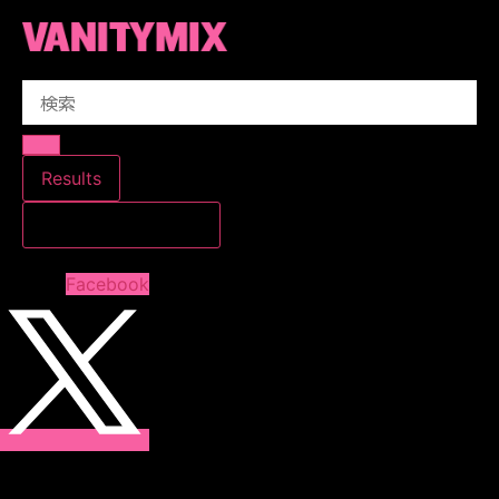
コ
ン
テ
Search
ン
...
ツ
に
ス
Results
キ
すべての結果を見る
ッ
プ
Facebook