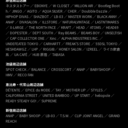
原宿周辺店舗
ネスタストアー ／ EBONYE ／ W CLOSET ／ MILLION AIR ／ Bootleg Boot
h／ JINGO ／ AGITO ／ AQUA SILVER ／ CHER ／ Doubble Dazzle ／
HIPHOP DIVAS ／ SHAZBOT ／ LB-03 ／ MASTER WORK ／ BLACK ANNY ／
ANAP ／ DIVASALON ／ ILLSTORE ／ NATURALVINTAGE ／ LASTNTIMARES
／ X-LARGE ／ THE NORTH FACE ／ KRAFT ／ HEAD ／ ATOMS ／ HEAD69
／ DOPESTER ／ DEPT SOUTH ／ Ray BEAMS ／ BEAMS BOY ／ UNSELTISH
／ CAP COLLECTOR ONE ／ Xinc ／ ALPHA INDUSTRIES INC. ／
UNDEFEATED TOKYO ／ CARHARTT ／ FREAK’S STORE ／ 55DSL TOKYO ／
HESHDAWGZ ／ LHP ／ RIGGIB／ HONEY SALON ／ IZREEL ／ ライカ飲食
系 ／ UA CAFÉ ／ HUB 原宿 ／ TABASA
池袋周辺店舗
SPOT CHECK ／ BALANCE ／ CROSSCORT ／ ANAP ／ BABYSHOOP ／
HMV ／ RECO FAN
恵比寿・代官山周辺店舗
DÉTENTE ／ EPICE du MODE ／ TAY ／ MOTHER LIP ／ STYLES ／
CALIFORNIA STREET ／ UNITED BAMBOO ／ UP START ／ heliopole ／
READY STEADY GO! ／ SUPREME
新宿周辺店舗
ANAP ／ BABY SHOOP ／ LB-03 ／ T.S.W. ／ CLIP JOINT ANGEL ／ GRAND
REACH