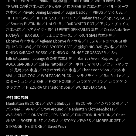
TRIPLE TWENTY ／ PinkX／ 島唄楽園 ／ Holl Point ／ World Investors
TRAVEL CAFÉ 六本木店 ／ K’s BAR ／ 炭火BAR 集 六本木店 ／ ベル・オーブ
六本木 ／ Privato Dining Lovenet ／ Sugar Daddy ／ VIRUS ／ VIRTUS2 ／
TIP TOP CAVE ／ TIP TOP you ／ TIP TOP ／ Harlem freak ／ Spunky GOLD
／ Spunky PLATINUM ／ Hot Staff ／ BAR WATER POT ／ アボットチョイス
六本木店 ／ ヘアメイク・着付け専門店 GEKKABIJIN 本店 ／ Cecile Aoki New
NANAy’s ／ BAR BLU ／ しょうがの香り。／ KRUN SIAM 六本木店 ／
Ebonye 六本木店 ／ Agleam Ebonye 六本木店 ／ FIESTA ／ ROPPONGI 香
和（KA GU WA) ／ TOKYO SPORTS CAFÉ ／ 焼酎DINIG BAR 虎の桜 ／ BAR
DINING KARAOKE ROSSO ／ DINING & LOUNGE CROSSOVER ／ Sky
hills&Aquarium Lounge 蒼の響 六本木店 ／ Bar 7th Ave.in Roppongi ／
AQUA GIARDINO ／ Café&Trattoria ／ ターボロ ディ マリア／フットマッサ
ージ 足庵 六本木店 ／ カラオケ館 六本木店 ／ Charleston&Son ／ 六本木
VIVI ／ CLUB ZOO ／ WOLFGANG PUCK ／ クラブライト ／ Bar FreeLe ／ プ
ロポーション ／ J-BAR ／ FIRST HOUSE ／ カラオケ パセラ ／ カラオケ シ
ダックス ／ PIZZERIA Charleston&Son ／ WORLDSTAR CAFE
渋谷周辺店舗
Manhattan RECORDs ／ SAM’s Shibuya ／ RECO FAN ／イシバシ楽器 ／ ア
パレル系 ／ ANAP ／ Grow Around ／ Manhattan Clothes&Shoes ／
AVALANCHE ／ ONSPOTZ ／ PAJABOO ／ FUNCTION JUNCTION ／ Cruce
ANAP ／ ROSEBULLET ／ AND A ／ STOMY ／FAMES ／ MOREBUDGET ／
STRANGE THE STORE ／ Street Wish