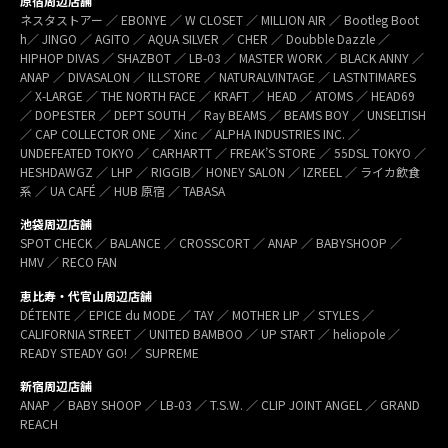
原宿周辺店舗
ネスタストアー ／ EBONYE ／ W CLOSET ／ MILLION AIR ／ Bootleg Boot
h／ JINGO ／ AGITO ／ AQUA SILVER ／ CHER ／ Doubble Dazzle ／
HIPHOP DIVAS ／ SHAZBOT ／ LB-03 ／ MASTER WORK ／ BLACK ANNY ／
ANAP ／ DIVASALON ／ ILLSTORE ／ NATURALVINTAGE ／ LASTNTIMARES
／ X-LARGE ／ THE NORTH FACE ／ KRAFT ／ HEAD ／ ATOMS ／ HEAD69
／ DOPESTER ／ DEPT SOUTH ／ Ray BEAMS ／ BEAMS BOY ／ UNSELTISH
／ CAP COLLECTOR ONE ／ Xinc ／ ALPHA INDUSTRIES INC. ／
UNDEFEATED TOKYO ／ CARHARTT ／ FREAK’S STORE ／ 55DSL TOKYO ／
HESHDAWGZ ／ LHP ／ RIGGIB／ HONEY SALON ／ IZREEL ／ ライカ飲食
系 ／ UA CAFÉ ／ HUB 原宿 ／ TABASA
池袋周辺店舗
SPOT CHECK ／ BALANCE ／ CROSSCORT ／ ANAP ／ BABYSHOOP ／
HMV ／ RECO FAN
恵比寿・代官山周辺店舗
DÉTENTE ／ EPICE du MODE ／ TAY ／ MOTHER LIP ／ STYLES ／
CALIFORNIA STREET ／ UNITED BAMBOO ／ UP START ／ heliopole ／
READY STEADY GO! ／ SUPREME
新宿周辺店舗
ANAP ／ BABY SHOOP ／ LB-03 ／ T.S.W. ／ CLIP JOINT ANGEL ／ GRAND
REACH