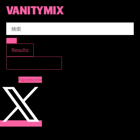
コ
ン
テ
Search
ン
...
ツ
に
ス
Results
キ
すべての結果を見る
ッ
プ
Facebook