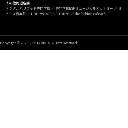
その他周辺店舗
デジタルハリウッド専門学校 ／ 専門学校ESPミュージカルアカデミー ／ ミ
ューズ音楽院 ／ HOLLYWOOD AIR TOKYO ／ the fashion caféほか
Copyright © 2026 VANITYMIX. All Rights Reserved.