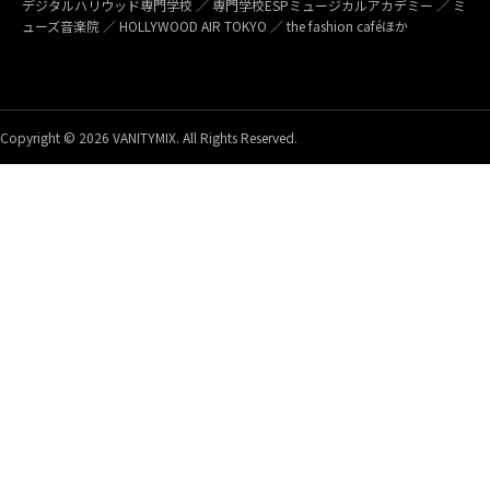
デジタルハリウッド専門学校 ／ 専門学校ESPミュージカルアカデミー ／ ミ
ューズ音楽院 ／ HOLLYWOOD AIR TOKYO ／ the fashion caféほか
Copyright © 2026 VANITYMIX. All Rights Reserved.