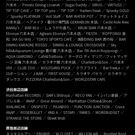
六本木 ／ Privato Dining Lovenet ／ Sugar Daddy ／ VIRUS ／ VIRTUS2 ／
TIP TOP CAVE ／ TIP TOP you ／ TIP TOP ／ Harlem freak ／ Spunky GOLD
／ Spunky PLATINUM ／ Hot Staff ／ BAR WATER POT ／ アボットチョイス
六本木店 ／ ヘアメイク・着付け専門店 GEKKABIJIN 本店 ／ Cecile Aoki New
NANAy’s ／ BAR BLU ／ しょうがの香り。／ KRUN SIAM 六本木店 ／
Ebonye 六本木店 ／ Agleam Ebonye 六本木店 ／ FIESTA ／ ROPPONGI 香
和（KA GU WA) ／ TOKYO SPORTS CAFÉ ／ 焼酎DINIG BAR 虎の桜 ／ BAR
DINING KARAOKE ROSSO ／ DINING & LOUNGE CROSSOVER ／ Sky
hills&Aquarium Lounge 蒼の響 六本木店 ／ Bar 7th Ave.in Roppongi ／
AQUA GIARDINO ／ Café&Trattoria ／ ターボロ ディ マリア／フットマッサ
ージ 足庵 六本木店 ／ カラオケ館 六本木店 ／ Charleston&Son ／ 六本木
VIVI ／ CLUB ZOO ／ WOLFGANG PUCK ／ クラブライト ／ Bar FreeLe ／ プ
ロポーション ／ J-BAR ／ FIRST HOUSE ／ カラオケ パセラ ／ カラオケ シ
ダックス ／ PIZZERIA Charleston&Son ／ WORLDSTAR CAFE
渋谷周辺店舗
Manhattan RECORDs ／ SAM’s Shibuya ／ RECO FAN ／イシバシ楽器 ／ ア
パレル系 ／ ANAP ／ Grow Around ／ Manhattan Clothes&Shoes ／
AVALANCHE ／ ONSPOTZ ／ PAJABOO ／ FUNCTION JUNCTION ／ Cruce
ANAP ／ ROSEBULLET ／ AND A ／ STOMY ／FAMES ／ MOREBUDGET ／
STRANGE THE STORE ／ Street Wish
原宿周辺店舗
ネスタストアー ／ EBONYE ／ W CLOSET ／ MILLION AIR ／ Bootleg Boot