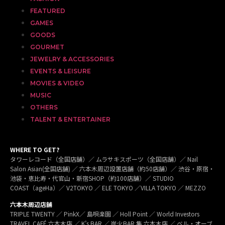
FEATURED
GAMES
GOODS
GOURMET
JEWELRY & ACCESSORIES
EVENTS & LEISURE
MOVIES & VIDEO
MUSIC
OTHERS
TALENT & ENTERTAINER
WHERE TO GET?
タワーレコード（全国店舗）／ ムラサキスポーツ（全国店舗）／ Nail
Salon Asian(全国店舗) ／ 六本木周辺設置店舗（約50店舗）／ 渋谷・原宿・
池袋・恵比寿・代官山・新宿SHOP（約100店舗）／ STUDIO
COAST（ageHa）／ V2TOKYO ／ ELE TOKYO ／VILLA TOKYO ／ MEZZO
六本木周辺店舗
TRIPLE TWENTY ／ PinkX／ 島唄楽園 ／ Holl Point ／ World Investors
TRAVEL CAFÉ 六本木店 ／ K’s BAR ／ 炭火BAR 集 六本木店 ／ ベル・オーブ