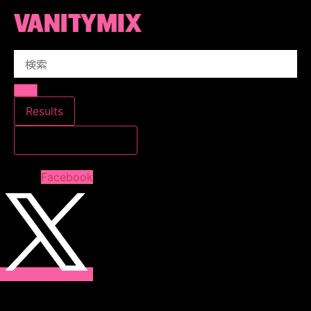
コ
ン
テ
Search
ン
...
ツ
に
ス
Results
キ
すべての結果を見る
ッ
プ
Facebook