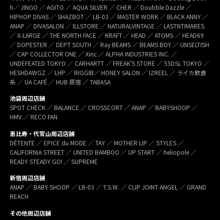
h／ JINGO ／ AGITO ／ AQUA SILVER ／ CHER ／ Doubble Dazzle ／
HIPHOP DIVAS ／ SHAZBOT ／ LB-03 ／ MASTER WORK ／ BLACK ANNY ／
ANAP ／ DIVASALON ／ ILLSTORE ／ NATURALVINTAGE ／ LASTNTIMARES
／ X-LARGE ／ THE NORTH FACE ／ KRAFT ／ HEAD ／ ATOMS ／ HEAD69
／ DOPESTER ／ DEPT SOUTH ／ Ray BEAMS ／ BEAMS BOY ／ UNSELTISH
／ CAP COLLECTOR ONE ／ Xinc ／ ALPHA INDUSTRIES INC. ／
UNDEFEATED TOKYO ／ CARHARTT ／ FREAK’S STORE ／ 55DSL TOKYO ／
HESHDAWGZ ／ LHP ／ RIGGIB／ HONEY SALON ／ IZREEL ／ ライカ飲食
系 ／ UA CAFÉ ／ HUB 原宿 ／ TABASA
池袋周辺店舗
SPOT CHECK ／ BALANCE ／ CROSSCORT ／ ANAP ／ BABYSHOOP ／
HMV ／ RECO FAN
恵比寿・代官山周辺店舗
DÉTENTE ／ EPICE du MODE ／ TAY ／ MOTHER LIP ／ STYLES ／
CALIFORNIA STREET ／ UNITED BAMBOO ／ UP START ／ heliopole ／
READY STEADY GO! ／ SUPREME
新宿周辺店舗
ANAP ／ BABY SHOOP ／ LB-03 ／ T.S.W. ／ CLIP JOINT ANGEL ／ GRAND
REACH
その他周辺店舗