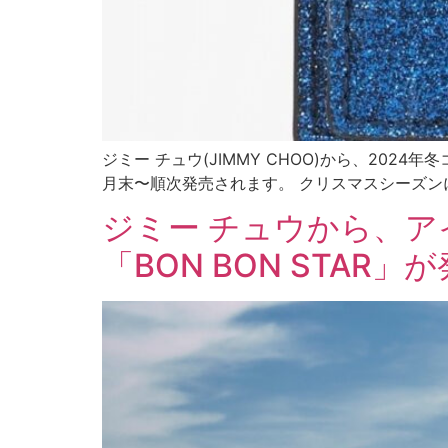
ジミー チュウ(JIMMY CHOO)から、20
月末〜順次発売されます。 クリスマスシーズンに
ジミー チュウから、ア
「BON BON STAR」