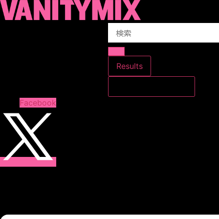
コ
ン
Search
テ
...
ン
ツ
に
Results
ス
すべての結果を見る
キ
ッ
Facebook
プ