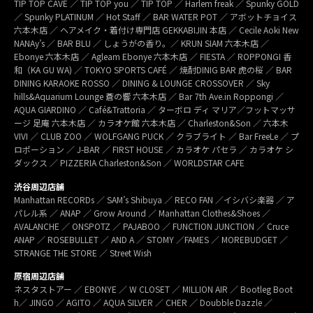
TIP TOP CAVE ／ TIP TOP you ／ TIP TOP ／ Harlem freak ／ Spunky GOLD
／ Spunky PLATINUM ／ Hot Staff ／ BAR WATER POT ／ アボットチョイス
六本木店 ／ ヘアメイク・着付け専門店 GEKKABIJIN 本店 ／ Cecile Aoki New
NANAy’s ／ BAR BLU ／ しょうがの香り。／ KRUN SIAM 六本木店 ／
Ebonye 六本木店 ／ Agleam Ebonye 六本木店 ／ FIESTA ／ ROPPONGI 香
和（KA GU WA) ／ TOKYO SPORTS CAFÉ ／ 焼酎DINIG BAR 虎の桜 ／ BAR
DINING KARAOKE ROSSO ／ DINING & LOUNGE CROSSOVER ／ Sky
hills&Aquarium Lounge 蒼の響 六本木店 ／ Bar 7th Ave.in Roppongi ／
AQUA GIARDINO ／ Café&Trattoria ／ ターボロ ディ マリア／フットマッサ
ージ 足庵 六本木店 ／ カラオケ館 六本木店 ／ Charleston&Son ／ 六本木
VIVI ／ CLUB ZOO ／ WOLFGANG PUCK ／ クラブライト ／ Bar FreeLe ／ プ
ロポーション ／ J-BAR ／ FIRST HOUSE ／ カラオケ パセラ ／ カラオケ シ
ダックス ／ PIZZERIA Charleston&Son ／ WORLDSTAR CAFE
渋谷周辺店舗
Manhattan RECORDs ／ SAM’s Shibuya ／ RECO FAN ／イシバシ楽器 ／ ア
パレル系 ／ ANAP ／ Grow Around ／ Manhattan Clothes&Shoes ／
AVALANCHE ／ ONSPOTZ ／ PAJABOO ／ FUNCTION JUNCTION ／ Cruce
ANAP ／ ROSEBULLET ／ AND A ／ STOMY ／FAMES ／ MOREBUDGET ／
STRANGE THE STORE ／ Street Wish
原宿周辺店舗
ネスタストアー ／ EBONYE ／ W CLOSET ／ MILLION AIR ／ Bootleg Boot
h／ JINGO ／ AGITO ／ AQUA SILVER ／ CHER ／ Doubble Dazzle ／