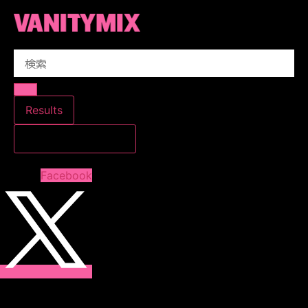
コ
ン
テ
Search
ン
...
ツ
に
ス
Results
キ
すべての結果を見る
ッ
プ
Facebook