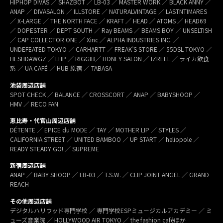
HIPHOP DIVAS ／ SHAZBOT ／ LB-03 ／ MASTER WORK ／ BLACK ANNY ／
ANAP ／ DIVASALON ／ ILLSTORE ／ NATURALVINTAGE ／ LASTNTIMARES
／ X-LARGE ／ THE NORTH FACE ／ KRAFT ／ HEAD ／ ATOMS ／ HEAD69
／ DOPESTER ／ DEPT SOUTH ／ Ray BEAMS ／ BEAMS BOY ／ UNSELTISH
／ CAP COLLECTOR ONE ／ Xinc ／ ALPHA INDUSTRIES INC. ／
UNDEFEATED TOKYO ／ CARHARTT ／ FREAK’S STORE ／ 55DSL TOKYO ／
HESHDAWGZ ／ LHP ／ RIGGIB／ HONEY SALON ／ IZREEL ／ ライカ飲食
系 ／ UA CAFÉ ／ HUB 原宿 ／ TABASA
池袋周辺店舗
SPOT CHECK ／ BALANCE ／ CROSSCORT ／ ANAP ／ BABYSHOOP ／
HMV ／ RECO FAN
恵比寿・代官山周辺店舗
DÉTENTE ／ EPICE du MODE ／ TAY ／ MOTHER LIP ／ STYLES ／
CALIFORNIA STREET ／ UNITED BAMBOO ／ UP START ／ heliopole ／
READY STEADY GO! ／ SUPREME
新宿周辺店舗
ANAP ／ BABY SHOOP ／ LB-03 ／ T.S.W. ／ CLIP JOINT ANGEL ／ GRAND
REACH
その他周辺店舗
デジタルハリウッド専門学校 ／ 専門学校ESPミュージカルアカデミー ／ ミ
ューズ音楽院 ／ HOLLYWOOD AIR TOKYO ／ the fashion caféほか