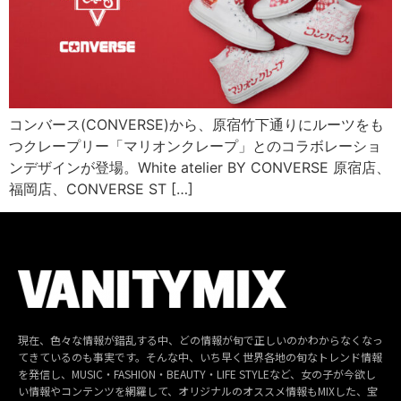
コンバース(CONVERSE)から、原宿竹下通りにルーツをも
つクレープリー「マリオンクレープ」とのコラボレーショ
ンデザインが登場。White atelier BY CONVERSE 原宿店、
福岡店、CONVERSE ST […]
現在、色々な情報が錯乱する中、どの情報が旬で正しいのかわからなくなっ
てきているのも事実です。そんな中、いち早く世界各地の旬なトレンド情報
を発信し、MUSIC・FASHION・BEAUTY・LIFE STYLEなど、女の子が今欲し
い情報やコンテンツを網羅して、オリジナルのオススメ情報もMIXした、宝