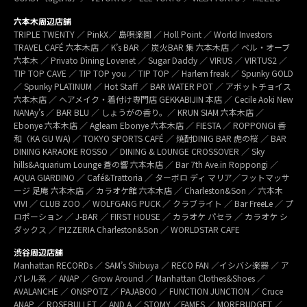
六本木周辺店舗
TRIPLE TWENTY ／ PinkX／ 島唄楽園 ／ Holl Point ／ World Investors
TRAVEL CAFÉ 六本木店 ／ K’s BAR ／ 炭火BAR 集 六本木店 ／ ベル・オーブ
六本木 ／ Privato Dining Lovenet ／ Sugar Daddy ／ VIRUS ／ VIRTUS2 ／
TIP TOP CAVE ／ TIP TOP you ／ TIP TOP ／ Harlem freak ／ Spunky GOLD
／ Spunky PLATINUM ／ Hot Staff ／ BAR WATER POT ／ アボットチョイス
六本木店 ／ ヘアメイク・着付け専門店 GEKKABIJIN 本店 ／ Cecile Aoki New
NANAy’s ／ BAR BLU ／ しょうがの香り。／ KRUN SIAM 六本木店 ／
Ebonye 六本木店 ／ Agleam Ebonye 六本木店 ／ FIESTA ／ ROPPONGI 香
和（KA GU WA) ／ TOKYO SPORTS CAFÉ ／ 焼酎DINIG BAR 虎の桜 ／ BAR
DINING KARAOKE ROSSO ／ DINING & LOUNGE CROSSOVER ／ Sky
hills&Aquarium Lounge 蒼の響 六本木店 ／ Bar 7th Ave.in Roppongi ／
AQUA GIARDINO ／ Café&Trattoria ／ ターボロ ディ マリア／フットマッサ
ージ 足庵 六本木店 ／ カラオケ館 六本木店 ／ Charleston&Son ／ 六本木
VIVI ／ CLUB ZOO ／ WOLFGANG PUCK ／ クラブライト ／ Bar FreeLe ／ プ
ロポーション ／ J-BAR ／ FIRST HOUSE ／ カラオケ パセラ ／ カラオケ シ
ダックス ／ PIZZERIA Charleston&Son ／ WORLDSTAR CAFE
渋谷周辺店舗
Manhattan RECORDs ／ SAM’s Shibuya ／ RECO FAN ／イシバシ楽器 ／ ア
パレル系 ／ ANAP ／ Grow Around ／ Manhattan Clothes&Shoes ／
AVALANCHE ／ ONSPOTZ ／ PAJABOO ／ FUNCTION JUNCTION ／ Cruce
ANAP ／ ROSEBULLET ／ AND A ／ STOMY ／FAMES ／ MOREBUDGET ／