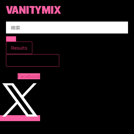
コ
ン
テ
Search
ン
...
ツ
に
ス
Results
キ
すべての結果を見る
ッ
プ
Facebook