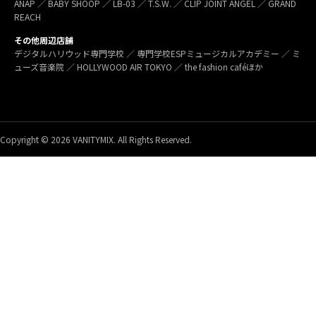
ANAP ／ BABY SHOOP ／ LB-03 ／ T.S.W. ／ CLIP JOINT ANGEL ／ GRAND
REACH
その他周辺店舗
デジタルハリウッド専門学校 ／ 専門学校ESPミュージカルアカデミー ／ ミ
ューズ音楽院 ／ HOLLYWOOD AIR TOKYO ／ the fashion caféほか
Copyright © 2026 VANITYMIX. All Rights Reserved.