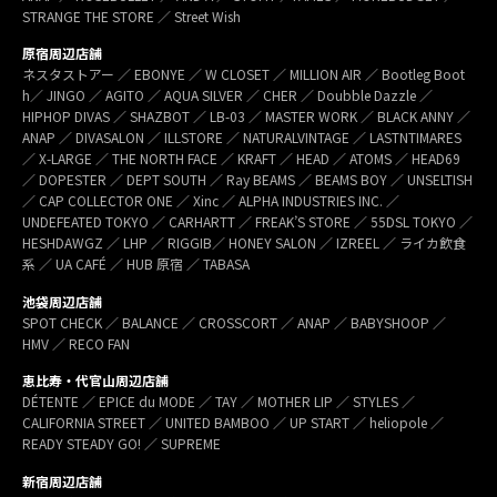
STRANGE THE STORE ／ Street Wish
原宿周辺店舗
ネスタストアー ／ EBONYE ／ W CLOSET ／ MILLION AIR ／ Bootleg Boot
h／ JINGO ／ AGITO ／ AQUA SILVER ／ CHER ／ Doubble Dazzle ／
HIPHOP DIVAS ／ SHAZBOT ／ LB-03 ／ MASTER WORK ／ BLACK ANNY ／
ANAP ／ DIVASALON ／ ILLSTORE ／ NATURALVINTAGE ／ LASTNTIMARES
／ X-LARGE ／ THE NORTH FACE ／ KRAFT ／ HEAD ／ ATOMS ／ HEAD69
／ DOPESTER ／ DEPT SOUTH ／ Ray BEAMS ／ BEAMS BOY ／ UNSELTISH
／ CAP COLLECTOR ONE ／ Xinc ／ ALPHA INDUSTRIES INC. ／
UNDEFEATED TOKYO ／ CARHARTT ／ FREAK’S STORE ／ 55DSL TOKYO ／
HESHDAWGZ ／ LHP ／ RIGGIB／ HONEY SALON ／ IZREEL ／ ライカ飲食
系 ／ UA CAFÉ ／ HUB 原宿 ／ TABASA
池袋周辺店舗
SPOT CHECK ／ BALANCE ／ CROSSCORT ／ ANAP ／ BABYSHOOP ／
HMV ／ RECO FAN
恵比寿・代官山周辺店舗
DÉTENTE ／ EPICE du MODE ／ TAY ／ MOTHER LIP ／ STYLES ／
CALIFORNIA STREET ／ UNITED BAMBOO ／ UP START ／ heliopole ／
READY STEADY GO! ／ SUPREME
新宿周辺店舗