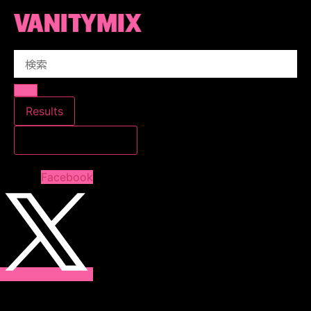
コ
ン
テ
Search
ン
...
ツ
に
ス
Results
キ
すべての結果を見る
ッ
プ
Facebook