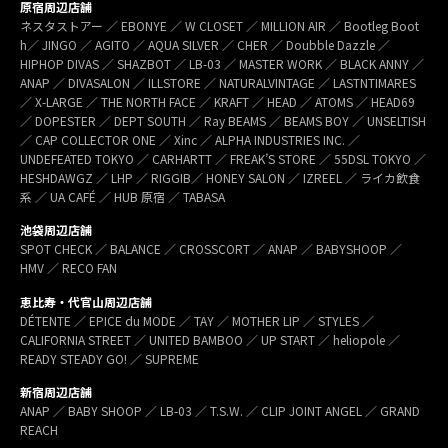
原宿周辺店舗
ネスタストアー ／ EBONYE ／ W CLOSET ／ MILLION AIR ／ Bootleg Boot
h／ JINGO ／ AGITO ／ AQUA SILVER ／ CHER ／ Doubble Dazzle ／
HIPHOP DIVAS ／ SHAZBOT ／ LB-03 ／ MASTER WORK ／ BLACK ANNY ／
ANAP ／ DIVASALON ／ ILLSTORE ／ NATURALVINTAGE ／ LASTNTIMARES
／ X-LARGE ／ THE NORTH FACE ／ KRAFT ／ HEAD ／ ATOMS ／ HEAD69
／ DOPESTER ／ DEPT SOUTH ／ Ray BEAMS ／ BEAMS BOY ／ UNSELTISH
／ CAP COLLECTOR ONE ／ Xinc ／ ALPHA INDUSTRIES INC. ／
UNDEFEATED TOKYO ／ CARHARTT ／ FREAK’S STORE ／ 55DSL TOKYO ／
HESHDAWGZ ／ LHP ／ RIGGIB／ HONEY SALON ／ IZREEL ／ ライカ飲食
系 ／ UA CAFÉ ／ HUB 原宿 ／ TABASA
池袋周辺店舗
SPOT CHECK ／ BALANCE ／ CROSSCORT ／ ANAP ／ BABYSHOOP ／
HMV ／ RECO FAN
恵比寿・代官山周辺店舗
DÉTENTE ／ EPICE du MODE ／ TAY ／ MOTHER LIP ／ STYLES ／
CALIFORNIA STREET ／ UNITED BAMBOO ／ UP START ／ heliopole ／
READY STEADY GO! ／ SUPREME
新宿周辺店舗
ANAP ／ BABY SHOOP ／ LB-03 ／ T.S.W. ／ CLIP JOINT ANGEL ／ GRAND
REACH