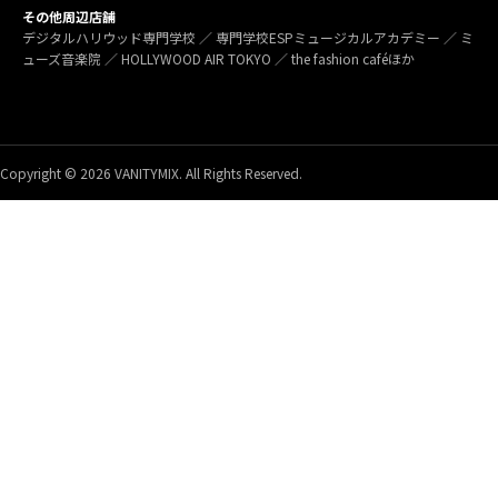
その他周辺店舗
デジタルハリウッド専門学校 ／ 専門学校ESPミュージカルアカデミー ／ ミ
ューズ音楽院 ／ HOLLYWOOD AIR TOKYO ／ the fashion caféほか
Copyright © 2026 VANITYMIX. All Rights Reserved.