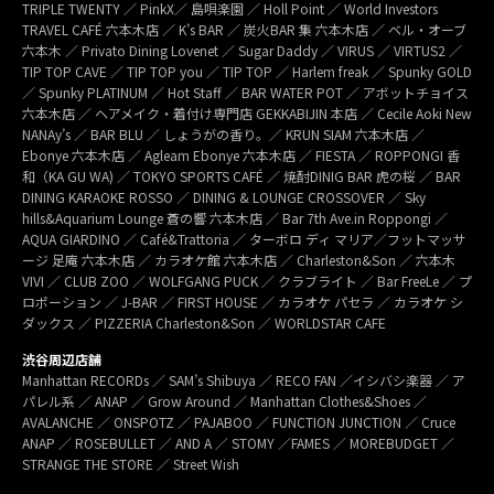
TRIPLE TWENTY ／ PinkX／ 島唄楽園 ／ Holl Point ／ World Investors
TRAVEL CAFÉ 六本木店 ／ K’s BAR ／ 炭火BAR 集 六本木店 ／ ベル・オーブ
六本木 ／ Privato Dining Lovenet ／ Sugar Daddy ／ VIRUS ／ VIRTUS2 ／
TIP TOP CAVE ／ TIP TOP you ／ TIP TOP ／ Harlem freak ／ Spunky GOLD
／ Spunky PLATINUM ／ Hot Staff ／ BAR WATER POT ／ アボットチョイス
六本木店 ／ ヘアメイク・着付け専門店 GEKKABIJIN 本店 ／ Cecile Aoki New
NANAy’s ／ BAR BLU ／ しょうがの香り。／ KRUN SIAM 六本木店 ／
Ebonye 六本木店 ／ Agleam Ebonye 六本木店 ／ FIESTA ／ ROPPONGI 香
和（KA GU WA) ／ TOKYO SPORTS CAFÉ ／ 焼酎DINIG BAR 虎の桜 ／ BAR
DINING KARAOKE ROSSO ／ DINING & LOUNGE CROSSOVER ／ Sky
hills&Aquarium Lounge 蒼の響 六本木店 ／ Bar 7th Ave.in Roppongi ／
AQUA GIARDINO ／ Café&Trattoria ／ ターボロ ディ マリア／フットマッサ
ージ 足庵 六本木店 ／ カラオケ館 六本木店 ／ Charleston&Son ／ 六本木
VIVI ／ CLUB ZOO ／ WOLFGANG PUCK ／ クラブライト ／ Bar FreeLe ／ プ
ロポーション ／ J-BAR ／ FIRST HOUSE ／ カラオケ パセラ ／ カラオケ シ
ダックス ／ PIZZERIA Charleston&Son ／ WORLDSTAR CAFE
渋谷周辺店舗
Manhattan RECORDs ／ SAM’s Shibuya ／ RECO FAN ／イシバシ楽器 ／ ア
パレル系 ／ ANAP ／ Grow Around ／ Manhattan Clothes&Shoes ／
AVALANCHE ／ ONSPOTZ ／ PAJABOO ／ FUNCTION JUNCTION ／ Cruce
ANAP ／ ROSEBULLET ／ AND A ／ STOMY ／FAMES ／ MOREBUDGET ／
STRANGE THE STORE ／ Street Wish