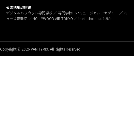
その他周辺店舗
デジタルハリウッド専門学校 ／ 専門学校ESPミュージカルアカデミー ／ ミ
ューズ音楽院 ／ HOLLYWOOD AIR TOKYO ／ the fashion caféほか
Copyright © 2026 VANITYMIX. All Rights Reserved.