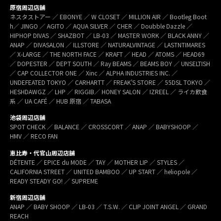
原宿周辺店舗
ネスタストアー ／ EBONYE ／ W CLOSET ／ MILLION AIR ／ Bootleg Boot
h／ JINGO ／ AGITO ／ AQUA SILVER ／ CHER ／ Doubble Dazzle ／
HIPHOP DIVAS ／ SHAZBOT ／ LB-03 ／ MASTER WORK ／ BLACK ANNY ／
ANAP ／ DIVASALON ／ ILLSTORE ／ NATURALVINTAGE ／ LASTNTIMARES
／ X-LARGE ／ THE NORTH FACE ／ KRAFT ／ HEAD ／ ATOMS ／ HEAD69
／ DOPESTER ／ DEPT SOUTH ／ Ray BEAMS ／ BEAMS BOY ／ UNSELTISH
／ CAP COLLECTOR ONE ／ Xinc ／ ALPHA INDUSTRIES INC. ／
UNDEFEATED TOKYO ／ CARHARTT ／ FREAK’S STORE ／ 55DSL TOKYO ／
HESHDAWGZ ／ LHP ／ RIGGIB／ HONEY SALON ／ IZREEL ／ ライカ飲食
系 ／ UA CAFÉ ／ HUB 原宿 ／ TABASA
池袋周辺店舗
SPOT CHECK ／ BALANCE ／ CROSSCORT ／ ANAP ／ BABYSHOOP ／
HMV ／ RECO FAN
恵比寿・代官山周辺店舗
DÉTENTE ／ EPICE du MODE ／ TAY ／ MOTHER LIP ／ STYLES ／
CALIFORNIA STREET ／ UNITED BAMBOO ／ UP START ／ heliopole ／
READY STEADY GO! ／ SUPREME
新宿周辺店舗
ANAP ／ BABY SHOOP ／ LB-03 ／ T.S.W. ／ CLIP JOINT ANGEL ／ GRAND
REACH