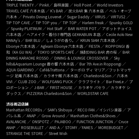
TRIPLE TWENTY ／ PinkX／ 島唄楽園 ／ Holl Point ／ World Investors
TRAVEL CAFÉ 六本木店 ／ K’s BAR ／ 炭火BAR 集 六本木店 ／ ベル・オーブ
六本木 ／ Privato Dining Lovenet ／ Sugar Daddy ／ VIRUS ／ VIRTUS2 ／
TIP TOP CAVE ／ TIP TOP you ／ TIP TOP ／ Harlem freak ／ Spunky GOLD
／ Spunky PLATINUM ／ Hot Staff ／ BAR WATER POT ／ アボットチョイス
六本木店 ／ ヘアメイク・着付け専門店 GEKKABIJIN 本店 ／ Cecile Aoki New
NANAy’s ／ BAR BLU ／ しょうがの香り。／ KRUN SIAM 六本木店 ／
Ebonye 六本木店 ／ Agleam Ebonye 六本木店 ／ FIESTA ／ ROPPONGI 香
和（KA GU WA) ／ TOKYO SPORTS CAFÉ ／ 焼酎DINIG BAR 虎の桜 ／ BAR
DINING KARAOKE ROSSO ／ DINING & LOUNGE CROSSOVER ／ Sky
hills&Aquarium Lounge 蒼の響 六本木店 ／ Bar 7th Ave.in Roppongi ／
AQUA GIARDINO ／ Café&Trattoria ／ ターボロ ディ マリア／フットマッサ
ージ 足庵 六本木店 ／ カラオケ館 六本木店 ／ Charleston&Son ／ 六本木
VIVI ／ CLUB ZOO ／ WOLFGANG PUCK ／ クラブライト ／ Bar FreeLe ／ プ
ロポーション ／ J-BAR ／ FIRST HOUSE ／ カラオケ パセラ ／ カラオケ シ
ダックス ／ PIZZERIA Charleston&Son ／ WORLDSTAR CAFE
渋谷周辺店舗
Manhattan RECORDs ／ SAM’s Shibuya ／ RECO FAN ／イシバシ楽器 ／ ア
パレル系 ／ ANAP ／ Grow Around ／ Manhattan Clothes&Shoes ／
AVALANCHE ／ ONSPOTZ ／ PAJABOO ／ FUNCTION JUNCTION ／ Cruce
ANAP ／ ROSEBULLET ／ AND A ／ STOMY ／FAMES ／ MOREBUDGET ／
STRANGE THE STORE ／ Street Wish