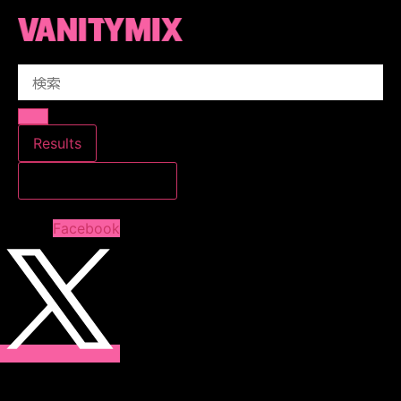
コ
ン
テ
Search
ン
...
ツ
に
ス
Results
キ
すべての結果を見る
ッ
プ
Facebook