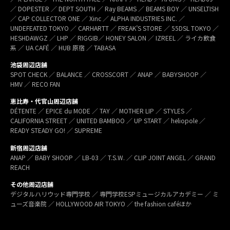
／ DOPESTER ／ DEPT SOUTH ／ Ray BEAMS ／ BEAMS BOY ／ UNSELTISH
／ CAP COLLECTOR ONE ／ Xinc ／ ALPHA INDUSTRIES INC. ／
UNDEFEATED TOKYO ／ CARHARTT ／ FREAK’S STORE ／ 55DSL TOKYO ／
HESHDAWGZ ／ LHP ／ RIGGIB／ HONEY SALON ／ IZREEL ／ ライカ飲食
系 ／ UA CAFÉ ／ HUB 原宿 ／ TABASA
池袋周辺店舗
SPOT CHECK ／ BALANCE ／ CROSSCORT ／ ANAP ／ BABYSHOOP ／
HMV ／ RECO FAN
恵比寿・代官山周辺店舗
DÉTENTE ／ EPICE du MODE ／ TAY ／ MOTHER LIP ／ STYLES ／
CALIFORNIA STREET ／ UNITED BAMBOO ／ UP START ／ heliopole ／
READY STEADY GO! ／ SUPREME
新宿周辺店舗
ANAP ／ BABY SHOOP ／ LB-03 ／ T.S.W. ／ CLIP JOINT ANGEL ／ GRAND
REACH
その他周辺店舗
デジタルハリウッド専門学校 ／ 専門学校ESPミュージカルアカデミー ／ ミ
ューズ音楽院 ／ HOLLYWOOD AIR TOKYO ／ the fashion caféほか