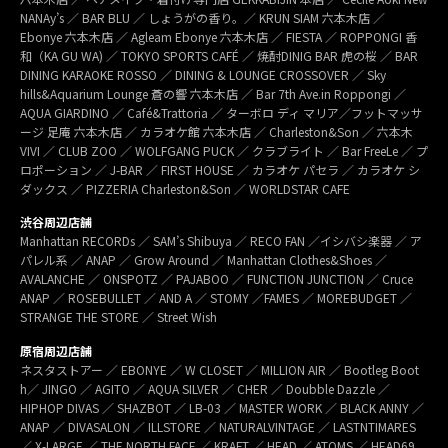
NANAy’s ／ BAR BLU ／ しょうがの香り。／ KRUN SIAM 六本木店 ／
Ebonye 六本木店 ／ Agleam Ebonye 六本木店 ／ FIESTA ／ ROPPONGI 香
和（KA GU WA) ／ TOKYO SPORTS CAFÉ ／ 焼酎DINIG BAR 虎の桜 ／ BAR
DINING KARAOKE ROSSO ／ DINING & LOUNGE CROSSOVER ／ Sky
hills&Aquarium Lounge 蒼の響 六本木店 ／ Bar 7th Ave.in Roppongi ／
AQUA GIARDINO ／ Café&Trattoria ／ ターボロ ディ マリア／フットマッサ
ージ 足庵 六本木店 ／ カラオケ館 六本木店 ／ Charleston&Son ／ 六本木
VIVI ／ CLUB ZOO ／ WOLFGANG PUCK ／ クラブライト ／ Bar FreeLe ／ プ
ロポーション ／ J-BAR ／ FIRST HOUSE ／ カラオケ パセラ ／ カラオケ シ
ダックス ／ PIZZERIA Charleston&Son ／ WORLDSTAR CAFE
渋谷周辺店舗
Manhattan RECORDs ／ SAM’s Shibuya ／ RECO FAN ／イシバシ楽器 ／ ア
パレル系 ／ ANAP ／ Grow Around ／ Manhattan Clothes&Shoes ／
AVALANCHE ／ ONSPOTZ ／ PAJABOO ／ FUNCTION JUNCTION ／ Cruce
ANAP ／ ROSEBULLET ／ AND A ／ STOMY ／FAMES ／ MOREBUDGET ／
STRANGE THE STORE ／ Street Wish
原宿周辺店舗
ネスタストアー ／ EBONYE ／ W CLOSET ／ MILLION AIR ／ Bootleg Boot
h／ JINGO ／ AGITO ／ AQUA SILVER ／ CHER ／ Doubble Dazzle ／
HIPHOP DIVAS ／ SHAZBOT ／ LB-03 ／ MASTER WORK ／ BLACK ANNY ／
ANAP ／ DIVASALON ／ ILLSTORE ／ NATURALVINTAGE ／ LASTNTIMARES
／ X-LARGE ／ THE NORTH FACE ／ KRAFT ／ HEAD ／ ATOMS ／ HEAD69