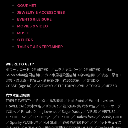
GOURMET
JEWELRY & ACCESSORIES
EVENTS & LEISURE
MOVIES & VIDEO
MUSIC
OTHERS
TALENT & ENTERTAINER
WHERE TO GET?
タワーレコード（全国店舗）／ ムラサキスポーツ（全国店舗）／ Nail
Salon Asian(全国店舗) ／ 六本木周辺設置店舗（約50店舗）／ 渋谷・原宿・
池袋・恵比寿・代官山・新宿SHOP（約100店舗）／ STUDIO
COAST（ageHa）／ V2TOKYO ／ ELE TOKYO ／VILLA TOKYO ／ MEZZO
六本木周辺店舗
TRIPLE TWENTY ／ PinkX／ 島唄楽園 ／ Holl Point ／ World Investors
TRAVEL CAFÉ 六本木店 ／ K’s BAR ／ 炭火BAR 集 六本木店 ／ ベル・オーブ
六本木 ／ Privato Dining Lovenet ／ Sugar Daddy ／ VIRUS ／ VIRTUS2 ／
TIP TOP CAVE ／ TIP TOP you ／ TIP TOP ／ Harlem freak ／ Spunky GOLD
／ Spunky PLATINUM ／ Hot Staff ／ BAR WATER POT ／ アボットチョイス
六本木店 ／ ヘアメイク・着付け専門店 GEKKABIJIN 本店 ／ Cecile Aoki New