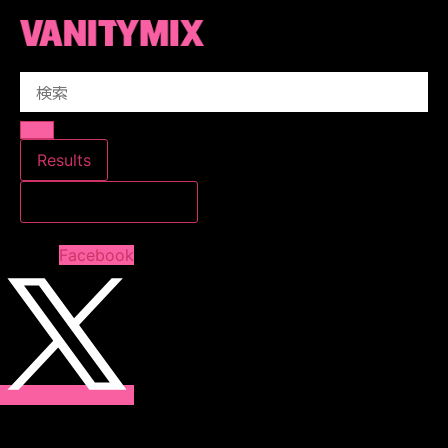
コ
ン
テ
Search
ン
...
ツ
に
ス
Results
キ
すべての結果を見る
ッ
プ
Facebook