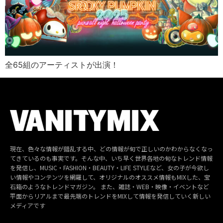
全65組のアーティストが出演！
現在、色々な情報が錯乱する中、どの情報が旬で正しいのかわからなくなっ
てきているのも事実です。そんな中、いち早く世界各地の旬なトレンド情報
を発信し、MUSIC・FASHION・BEAUTY・LIFE STYLEなど、女の子が今欲し
い情報やコンテンツを網羅して、オリジナルのオススメ情報もMIXした、宝
石箱のようなトレンドマガジン。 また、雑誌・WEB・映像・イベントなど
平面からリアルまで最先端のトレンドをMIXして情報を発信していく新しい
メディアです