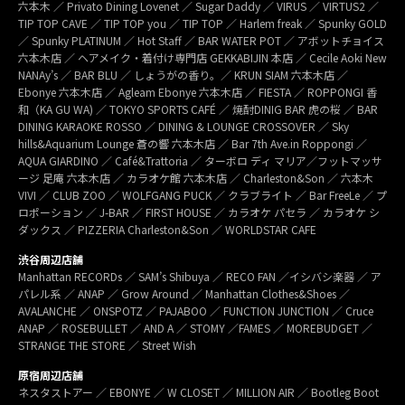
六本木 ／ Privato Dining Lovenet ／ Sugar Daddy ／ VIRUS ／ VIRTUS2 ／
TIP TOP CAVE ／ TIP TOP you ／ TIP TOP ／ Harlem freak ／ Spunky GOLD
／ Spunky PLATINUM ／ Hot Staff ／ BAR WATER POT ／ アボットチョイス
六本木店 ／ ヘアメイク・着付け専門店 GEKKABIJIN 本店 ／ Cecile Aoki New
NANAy’s ／ BAR BLU ／ しょうがの香り。／ KRUN SIAM 六本木店 ／
Ebonye 六本木店 ／ Agleam Ebonye 六本木店 ／ FIESTA ／ ROPPONGI 香
和（KA GU WA) ／ TOKYO SPORTS CAFÉ ／ 焼酎DINIG BAR 虎の桜 ／ BAR
DINING KARAOKE ROSSO ／ DINING & LOUNGE CROSSOVER ／ Sky
hills&Aquarium Lounge 蒼の響 六本木店 ／ Bar 7th Ave.in Roppongi ／
AQUA GIARDINO ／ Café&Trattoria ／ ターボロ ディ マリア／フットマッサ
ージ 足庵 六本木店 ／ カラオケ館 六本木店 ／ Charleston&Son ／ 六本木
VIVI ／ CLUB ZOO ／ WOLFGANG PUCK ／ クラブライト ／ Bar FreeLe ／ プ
ロポーション ／ J-BAR ／ FIRST HOUSE ／ カラオケ パセラ ／ カラオケ シ
ダックス ／ PIZZERIA Charleston&Son ／ WORLDSTAR CAFE
渋谷周辺店舗
Manhattan RECORDs ／ SAM’s Shibuya ／ RECO FAN ／イシバシ楽器 ／ ア
パレル系 ／ ANAP ／ Grow Around ／ Manhattan Clothes&Shoes ／
AVALANCHE ／ ONSPOTZ ／ PAJABOO ／ FUNCTION JUNCTION ／ Cruce
ANAP ／ ROSEBULLET ／ AND A ／ STOMY ／FAMES ／ MOREBUDGET ／
STRANGE THE STORE ／ Street Wish
原宿周辺店舗
ネスタストアー ／ EBONYE ／ W CLOSET ／ MILLION AIR ／ Bootleg Boot