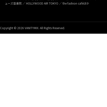
ューズ音楽院 ／ HOLLYWOOD AIR TOKYO ／ the fashion caféほか
Copyright © 2026 VANITYMIX. All Rights Reserved.