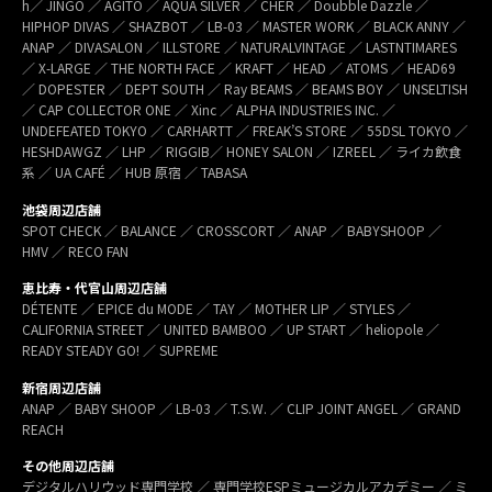
h／ JINGO ／ AGITO ／ AQUA SILVER ／ CHER ／ Doubble Dazzle ／
HIPHOP DIVAS ／ SHAZBOT ／ LB-03 ／ MASTER WORK ／ BLACK ANNY ／
ANAP ／ DIVASALON ／ ILLSTORE ／ NATURALVINTAGE ／ LASTNTIMARES
／ X-LARGE ／ THE NORTH FACE ／ KRAFT ／ HEAD ／ ATOMS ／ HEAD69
／ DOPESTER ／ DEPT SOUTH ／ Ray BEAMS ／ BEAMS BOY ／ UNSELTISH
／ CAP COLLECTOR ONE ／ Xinc ／ ALPHA INDUSTRIES INC. ／
UNDEFEATED TOKYO ／ CARHARTT ／ FREAK’S STORE ／ 55DSL TOKYO ／
HESHDAWGZ ／ LHP ／ RIGGIB／ HONEY SALON ／ IZREEL ／ ライカ飲食
系 ／ UA CAFÉ ／ HUB 原宿 ／ TABASA
池袋周辺店舗
SPOT CHECK ／ BALANCE ／ CROSSCORT ／ ANAP ／ BABYSHOOP ／
HMV ／ RECO FAN
恵比寿・代官山周辺店舗
DÉTENTE ／ EPICE du MODE ／ TAY ／ MOTHER LIP ／ STYLES ／
CALIFORNIA STREET ／ UNITED BAMBOO ／ UP START ／ heliopole ／
READY STEADY GO! ／ SUPREME
新宿周辺店舗
ANAP ／ BABY SHOOP ／ LB-03 ／ T.S.W. ／ CLIP JOINT ANGEL ／ GRAND
REACH
その他周辺店舗
デジタルハリウッド専門学校 ／ 専門学校ESPミュージカルアカデミー ／ ミ