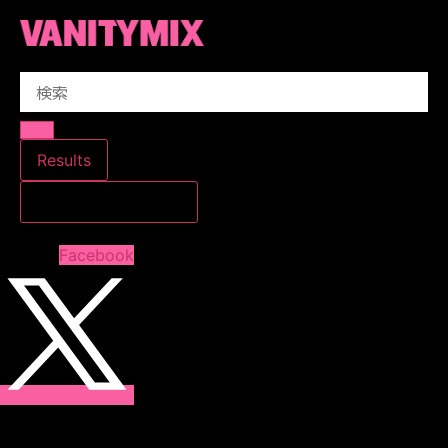
コ
ン
テ
Search
ン
...
ツ
に
ス
Results
キ
すべての結果を見る
ッ
プ
Facebook