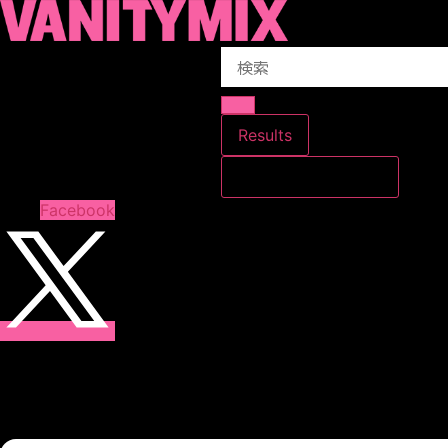
コ
ン
Search
テ
...
ン
ツ
に
Results
ス
すべての結果を見る
キ
ッ
Facebook
プ