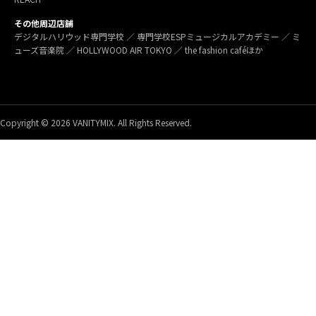
その他周辺店舗
デジタルハリウッド専門学校 ／ 専門学校ESPミュージカルアカデミー ／ ミ
ューズ音楽院 ／ HOLLYWOOD AIR TOKYO ／ the fashion caféほか
Copyright © 2026 VANITYMIX. All Rights Reserved.