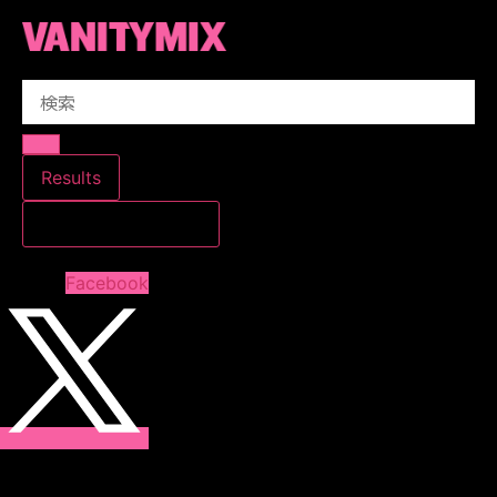
コ
ン
テ
Search
ン
...
ツ
に
ス
Results
キ
すべての結果を見る
ッ
プ
Facebook