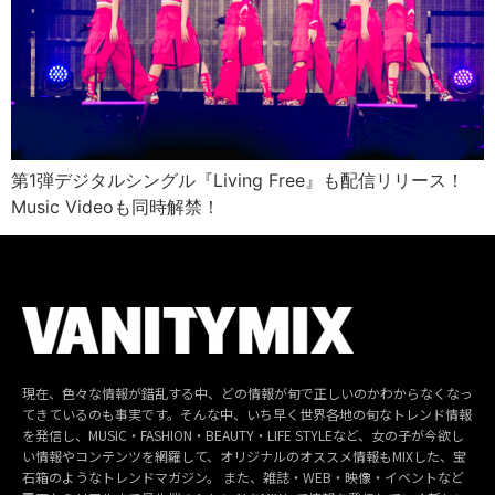
第1弾デジタルシングル『Living Free』も配信リリース！
Music Videoも同時解禁！
現在、色々な情報が錯乱する中、どの情報が旬で正しいのかわからなくなっ
てきているのも事実です。そんな中、いち早く世界各地の旬なトレンド情報
を発信し、MUSIC・FASHION・BEAUTY・LIFE STYLEなど、女の子が今欲し
い情報やコンテンツを網羅して、オリジナルのオススメ情報もMIXした、宝
石箱のようなトレンドマガジン。 また、雑誌・WEB・映像・イベントなど