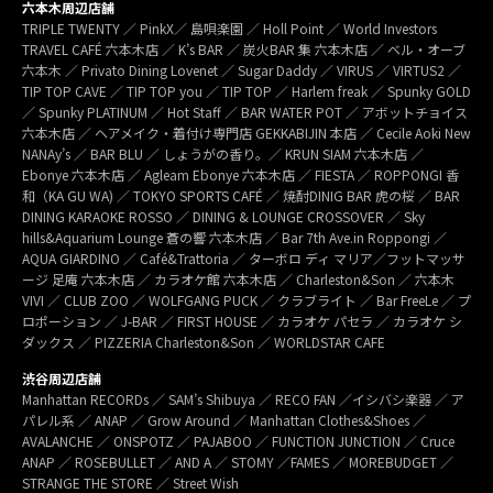
六本木周辺店舗
TRIPLE TWENTY ／ PinkX／ 島唄楽園 ／ Holl Point ／ World Investors
TRAVEL CAFÉ 六本木店 ／ K’s BAR ／ 炭火BAR 集 六本木店 ／ ベル・オーブ
六本木 ／ Privato Dining Lovenet ／ Sugar Daddy ／ VIRUS ／ VIRTUS2 ／
TIP TOP CAVE ／ TIP TOP you ／ TIP TOP ／ Harlem freak ／ Spunky GOLD
／ Spunky PLATINUM ／ Hot Staff ／ BAR WATER POT ／ アボットチョイス
六本木店 ／ ヘアメイク・着付け専門店 GEKKABIJIN 本店 ／ Cecile Aoki New
NANAy’s ／ BAR BLU ／ しょうがの香り。／ KRUN SIAM 六本木店 ／
Ebonye 六本木店 ／ Agleam Ebonye 六本木店 ／ FIESTA ／ ROPPONGI 香
和（KA GU WA) ／ TOKYO SPORTS CAFÉ ／ 焼酎DINIG BAR 虎の桜 ／ BAR
DINING KARAOKE ROSSO ／ DINING & LOUNGE CROSSOVER ／ Sky
hills&Aquarium Lounge 蒼の響 六本木店 ／ Bar 7th Ave.in Roppongi ／
AQUA GIARDINO ／ Café&Trattoria ／ ターボロ ディ マリア／フットマッサ
ージ 足庵 六本木店 ／ カラオケ館 六本木店 ／ Charleston&Son ／ 六本木
VIVI ／ CLUB ZOO ／ WOLFGANG PUCK ／ クラブライト ／ Bar FreeLe ／ プ
ロポーション ／ J-BAR ／ FIRST HOUSE ／ カラオケ パセラ ／ カラオケ シ
ダックス ／ PIZZERIA Charleston&Son ／ WORLDSTAR CAFE
渋谷周辺店舗
Manhattan RECORDs ／ SAM’s Shibuya ／ RECO FAN ／イシバシ楽器 ／ ア
パレル系 ／ ANAP ／ Grow Around ／ Manhattan Clothes&Shoes ／
AVALANCHE ／ ONSPOTZ ／ PAJABOO ／ FUNCTION JUNCTION ／ Cruce
ANAP ／ ROSEBULLET ／ AND A ／ STOMY ／FAMES ／ MOREBUDGET ／
STRANGE THE STORE ／ Street Wish