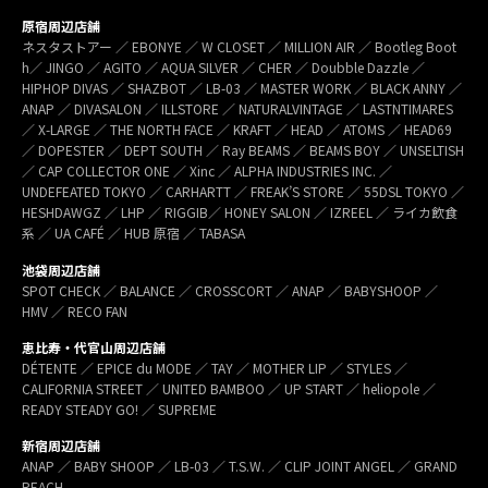
原宿周辺店舗
ネスタストアー ／ EBONYE ／ W CLOSET ／ MILLION AIR ／ Bootleg Boot
h／ JINGO ／ AGITO ／ AQUA SILVER ／ CHER ／ Doubble Dazzle ／
HIPHOP DIVAS ／ SHAZBOT ／ LB-03 ／ MASTER WORK ／ BLACK ANNY ／
ANAP ／ DIVASALON ／ ILLSTORE ／ NATURALVINTAGE ／ LASTNTIMARES
／ X-LARGE ／ THE NORTH FACE ／ KRAFT ／ HEAD ／ ATOMS ／ HEAD69
／ DOPESTER ／ DEPT SOUTH ／ Ray BEAMS ／ BEAMS BOY ／ UNSELTISH
／ CAP COLLECTOR ONE ／ Xinc ／ ALPHA INDUSTRIES INC. ／
UNDEFEATED TOKYO ／ CARHARTT ／ FREAK’S STORE ／ 55DSL TOKYO ／
HESHDAWGZ ／ LHP ／ RIGGIB／ HONEY SALON ／ IZREEL ／ ライカ飲食
系 ／ UA CAFÉ ／ HUB 原宿 ／ TABASA
池袋周辺店舗
SPOT CHECK ／ BALANCE ／ CROSSCORT ／ ANAP ／ BABYSHOOP ／
HMV ／ RECO FAN
恵比寿・代官山周辺店舗
DÉTENTE ／ EPICE du MODE ／ TAY ／ MOTHER LIP ／ STYLES ／
CALIFORNIA STREET ／ UNITED BAMBOO ／ UP START ／ heliopole ／
READY STEADY GO! ／ SUPREME
新宿周辺店舗
ANAP ／ BABY SHOOP ／ LB-03 ／ T.S.W. ／ CLIP JOINT ANGEL ／ GRAND
REACH