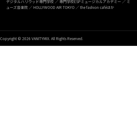
デジタルハリウッド専門学校 ／ 専門学校ESPミュージカルアカデミー ／ ミ
ューズ音楽院 ／ HOLLYWOOD AIR TOKYO ／ the fashion caféほか
Copyright © 2026 VANITYMIX. All Rights Reserved.