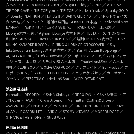
六本木 ／ Privato Dining Lovenet ／ Sugar Daddy ／ VIRUS ／ VIRTUS2 ／
TIP TOP CAVE ／ TIP TOP you ／ TIP TOP ／ Harlem freak ／ Spunky GOLD
／ Spunky PLATINUM ／ Hot Staff ／ BAR WATER POT ／ アボットチョイス
六本木店 ／ ヘアメイク・着付け専門店 GEKKABIJIN 本店 ／ Cecile Aoki New
NANAy’s ／ BAR BLU ／ しょうがの香り。／ KRUN SIAM 六本木店 ／
Ebonye 六本木店 ／ Agleam Ebonye 六本木店 ／ FIESTA ／ ROPPONGI 香
和（KA GU WA) ／ TOKYO SPORTS CAFÉ ／ 焼酎DINIG BAR 虎の桜 ／ BAR
DINING KARAOKE ROSSO ／ DINING & LOUNGE CROSSOVER ／ Sky
hills&Aquarium Lounge 蒼の響 六本木店 ／ Bar 7th Ave.in Roppongi ／
AQUA GIARDINO ／ Café&Trattoria ／ ターボロ ディ マリア／フットマッサ
ージ 足庵 六本木店 ／ カラオケ館 六本木店 ／ Charleston&Son ／ 六本木
VIVI ／ CLUB ZOO ／ WOLFGANG PUCK ／ クラブライト ／ Bar FreeLe ／ プ
ロポーション ／ J-BAR ／ FIRST HOUSE ／ カラオケ パセラ ／ カラオケ シ
ダックス ／ PIZZERIA Charleston&Son ／ WORLDSTAR CAFE
渋谷周辺店舗
Manhattan RECORDs ／ SAM’s Shibuya ／ RECO FAN ／イシバシ楽器 ／ ア
パレル系 ／ ANAP ／ Grow Around ／ Manhattan Clothes&Shoes ／
AVALANCHE ／ ONSPOTZ ／ PAJABOO ／ FUNCTION JUNCTION ／ Cruce
ANAP ／ ROSEBULLET ／ AND A ／ STOMY ／FAMES ／ MOREBUDGET ／
STRANGE THE STORE ／ Street Wish
原宿周辺店舗
ネスタストアー ／ EBONYE ／ W CLOSET ／ MILLION AIR ／ Bootleg Boot