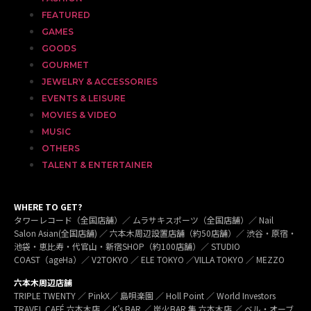
FEATURED
GAMES
GOODS
GOURMET
JEWELRY & ACCESSORIES
EVENTS & LEISURE
MOVIES & VIDEO
MUSIC
OTHERS
TALENT & ENTERTAINER
WHERE TO GET?
タワーレコード（全国店舗）／ ムラサキスポーツ（全国店舗）／ Nail
Salon Asian(全国店舗) ／ 六本木周辺設置店舗（約50店舗）／ 渋谷・原宿・
池袋・恵比寿・代官山・新宿SHOP（約100店舗）／ STUDIO
COAST（ageHa）／ V2TOKYO ／ ELE TOKYO ／VILLA TOKYO ／ MEZZO
六本木周辺店舗
TRIPLE TWENTY ／ PinkX／ 島唄楽園 ／ Holl Point ／ World Investors
TRAVEL CAFÉ 六本木店 ／ K’s BAR ／ 炭火BAR 集 六本木店 ／ ベル・オーブ