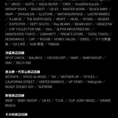
h／ JINGO ／ AGITO ／ AQUA SILVER ／ CHER ／ Doubble Dazzle ／
HIPHOP DIVAS ／ SHAZBOT ／ LB-03 ／ MASTER WORK ／ BLACK ANNY ／
ANAP ／ DIVASALON ／ ILLSTORE ／ NATURALVINTAGE ／ LASTNTIMARES
／ X-LARGE ／ THE NORTH FACE ／ KRAFT ／ HEAD ／ ATOMS ／ HEAD69
／ DOPESTER ／ DEPT SOUTH ／ Ray BEAMS ／ BEAMS BOY ／ UNSELTISH
／ CAP COLLECTOR ONE ／ Xinc ／ ALPHA INDUSTRIES INC. ／
UNDEFEATED TOKYO ／ CARHARTT ／ FREAK’S STORE ／ 55DSL TOKYO ／
HESHDAWGZ ／ LHP ／ RIGGIB／ HONEY SALON ／ IZREEL ／ ライカ飲食
系 ／ UA CAFÉ ／ HUB 原宿 ／ TABASA
池袋周辺店舗
SPOT CHECK ／ BALANCE ／ CROSSCORT ／ ANAP ／ BABYSHOOP ／
HMV ／ RECO FAN
恵比寿・代官山周辺店舗
DÉTENTE ／ EPICE du MODE ／ TAY ／ MOTHER LIP ／ STYLES ／
CALIFORNIA STREET ／ UNITED BAMBOO ／ UP START ／ heliopole ／
READY STEADY GO! ／ SUPREME
新宿周辺店舗
ANAP ／ BABY SHOOP ／ LB-03 ／ T.S.W. ／ CLIP JOINT ANGEL ／ GRAND
REACH
その他周辺店舗