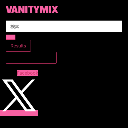
コ
ン
テ
Search
ン
...
ツ
に
ス
Results
キ
すべての結果を見る
ッ
プ
Facebook