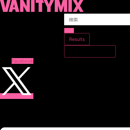
コ
ン
Search
テ
...
ン
ツ
に
Results
ス
すべての結果を見る
キ
ッ
Facebook
プ