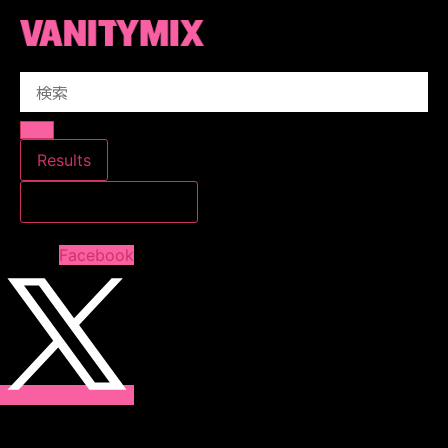
コ
ン
テ
Search
ン
...
ツ
に
ス
Results
キ
すべての結果を見る
ッ
プ
Facebook