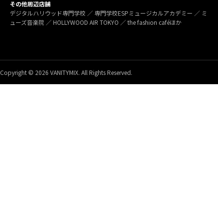
その他周辺店舗
デジタルハリウッド専門学校 ／ 専門学校ESPミュージカルアカデミー ／ ミ
ューズ音楽院 ／ HOLLYWOOD AIR TOKYO ／ the fashion caféほか
Copyright © 2026 VANITYMIX. All Rights Reserved.