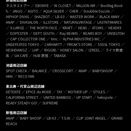
ネスタストアー ／ EBONYE ／ W CLOSET ／ MILLION AIR ／ Bootleg Boot
h／ JINGO ／ AGITO ／ AQUA SILVER ／ CHER ／ Doubble Dazzle ／
HIPHOP DIVAS ／ SHAZBOT ／ LB-03 ／ MASTER WORK ／ BLACK ANNY ／
ANAP ／ DIVASALON ／ ILLSTORE ／ NATURALVINTAGE ／ LASTNTIMARES
／ X-LARGE ／ THE NORTH FACE ／ KRAFT ／ HEAD ／ ATOMS ／ HEAD69
／ DOPESTER ／ DEPT SOUTH ／ Ray BEAMS ／ BEAMS BOY ／ UNSELTISH
／ CAP COLLECTOR ONE ／ Xinc ／ ALPHA INDUSTRIES INC. ／
UNDEFEATED TOKYO ／ CARHARTT ／ FREAK’S STORE ／ 55DSL TOKYO ／
HESHDAWGZ ／ LHP ／ RIGGIB／ HONEY SALON ／ IZREEL ／ ライカ飲食
系 ／ UA CAFÉ ／ HUB 原宿 ／ TABASA
池袋周辺店舗
SPOT CHECK ／ BALANCE ／ CROSSCORT ／ ANAP ／ BABYSHOOP ／
HMV ／ RECO FAN
恵比寿・代官山周辺店舗
DÉTENTE ／ EPICE du MODE ／ TAY ／ MOTHER LIP ／ STYLES ／
CALIFORNIA STREET ／ UNITED BAMBOO ／ UP START ／ heliopole ／
READY STEADY GO! ／ SUPREME
新宿周辺店舗
ANAP ／ BABY SHOOP ／ LB-03 ／ T.S.W. ／ CLIP JOINT ANGEL ／ GRAND
REACH