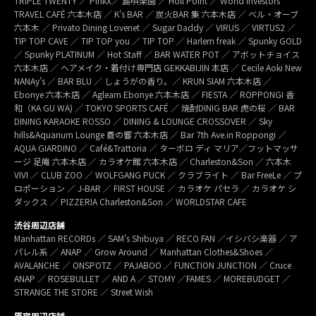
TRIPLE TWENTY ／ PinkX／ 島唄楽園 ／ Holl Point ／ World Investors
TRAVEL CAFÉ 六本木店 ／ K’s BAR ／ 炭火BAR 集 六本木店 ／ ベル・オーブ
六本木 ／ Privato Dining Lovenet ／ Sugar Daddy ／ VIRUS ／ VIRTUS2 ／
TIP TOP CAVE ／ TIP TOP you ／ TIP TOP ／ Harlem freak ／ Spunky GOLD
／ Spunky PLATINUM ／ Hot Staff ／ BAR WATER POT ／ アボットチョイス
六本木店 ／ ヘアメイク・着付け専門店 GEKKABIJIN 本店 ／ Cecile Aoki New
NANAy’s ／ BAR BLU ／ しょうがの香り。／ KRUN SIAM 六本木店 ／
Ebonye 六本木店 ／ Agleam Ebonye 六本木店 ／ FIESTA ／ ROPPONGI 香
和（KA GU WA) ／ TOKYO SPORTS CAFÉ ／ 焼酎DINIG BAR 虎の桜 ／ BAR
DINING KARAOKE ROSSO ／ DINING & LOUNGE CROSSOVER ／ Sky
hills&Aquarium Lounge 蒼の響 六本木店 ／ Bar 7th Ave.in Roppongi ／
AQUA GIARDINO ／ Café&Trattoria ／ ターボロ ディ マリア／フットマッサ
ージ 足庵 六本木店 ／ カラオケ館 六本木店 ／ Charleston&Son ／ 六本木
VIVI ／ CLUB ZOO ／ WOLFGANG PUCK ／ クラブライト ／ Bar FreeLe ／ プ
ロポーション ／ J-BAR ／ FIRST HOUSE ／ カラオケ パセラ ／ カラオケ シ
ダックス ／ PIZZERIA Charleston&Son ／ WORLDSTAR CAFE
渋谷周辺店舗
Manhattan RECORDs ／ SAM’s Shibuya ／ RECO FAN ／イシバシ楽器 ／ ア
パレル系 ／ ANAP ／ Grow Around ／ Manhattan Clothes&Shoes ／
AVALANCHE ／ ONSPOTZ ／ PAJABOO ／ FUNCTION JUNCTION ／ Cruce
ANAP ／ ROSEBULLET ／ AND A ／ STOMY ／FAMES ／ MOREBUDGET ／
STRANGE THE STORE ／ Street Wish
原宿周辺店舗