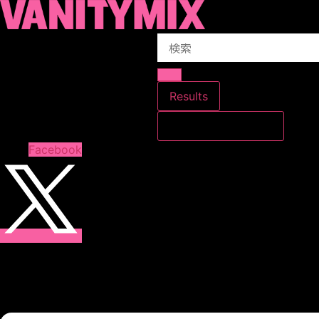
コ
ン
Search
テ
...
ン
ツ
に
Results
ス
すべての結果を見る
キ
ッ
Facebook
プ