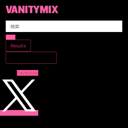
コ
ン
テ
Search
ン
...
ツ
に
ス
Results
キ
すべての結果を見る
ッ
プ
Facebook