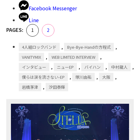
Facebook Messenger
Line
,
PAGES:
Page
Page
1
2
,
,
4人組ロックバンド
Bye-Bye-Handの方程式
,
,
VANITYMIX
WEB LIMITED INTERVIEW
,
,
,
,
インタビュー
ニューEP
バイハン
中村龍人
,
,
,
僕らは涙を流さない-EP
塚川由祐
大阪
,
岩橋茅津
汐田泰輝