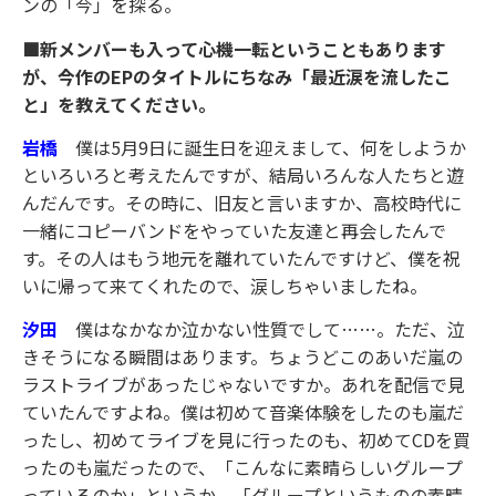
ンの「今」を探る。
■新メンバーも入って心機一転ということもあります
が、今作のEPのタイトルにちなみ「最近涙を流したこ
と」を教えてください。
岩橋
僕は5月9日に誕生日を迎えまして、何をしようか
といろいろと考えたんですが、結局いろんな人たちと遊
んだんです。その時に、旧友と言いますか、高校時代に
一緒にコピーバンドをやっていた友達と再会したんで
す。その人はもう地元を離れていたんですけど、僕を祝
いに帰って来てくれたので、涙しちゃいましたね。
汐田
僕はなかなか泣かない性質でして……。ただ、泣
きそうになる瞬間はあります。ちょうどこのあいだ嵐の
ラストライブがあったじゃないですか。あれを配信で見
ていたんですよね。僕は初めて音楽体験をしたのも嵐だ
ったし、初めてライブを見に行ったのも、初めてCDを買
ったのも嵐だったので、「こんなに素晴らしいグループ
っているのか」というか、「グループというものの素晴