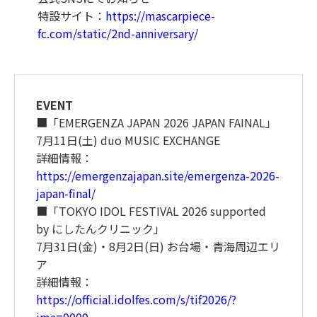
特設サイト：
https://mascarpiece-
fc.com/static/2nd-anniversary/
EVENT
■「EMERGENZA JAPAN 2026 JAPAN FAINAL」
7月11日(土) duo MUSIC EXCHANGE
詳細情報：
https://emergenzajapan.site/emergenza-2026-
japan-final/
■「TOKYO IDOL FESTIVAL 2026 supported
by にしたんクリニック」
7月31日(金)・8月2日(日) お台場・青海周辺エリ
ア
詳細情報：
https://official.idolfes.com/s/tif2026/?
ima=0000