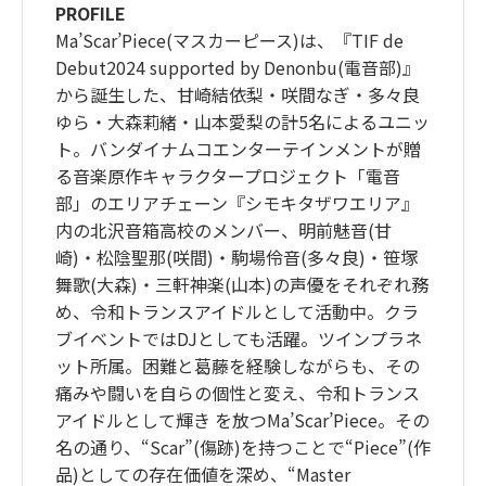
PROFILE
Ma’Scar’Piece(マスカーピース)は、『TIF de
Debut2024 supported by Denonbu(電音部)』
から誕生した、甘崎結依梨・咲間なぎ・多々良
ゆら・大森莉緒・山本愛梨の計5名によるユニッ
ト。バンダイナムコエンターテインメントが贈
る音楽原作キャラクタープロジェクト「電音
部」のエリアチェーン『シモキタザワエリア』
内の北沢音箱高校のメンバー、明前魅音(甘
崎)・松陰聖那(咲間)・駒場伶音(多々良)・笹塚
舞歌(大森)・三軒神楽(山本)の声優をそれぞれ務
め、令和トランスアイドルとして活動中。クラ
ブイベントではDJとしても活躍。ツインプラネ
ット所属。困難と葛藤を経験しながらも、その
痛みや闘いを自らの個性と変え、令和トランス
アイドルとして輝き を放つMa’Scar’Piece。その
名の通り、“Scar”(傷跡)を持つことで“Piece”(作
品)としての存在価値を深め、“Master