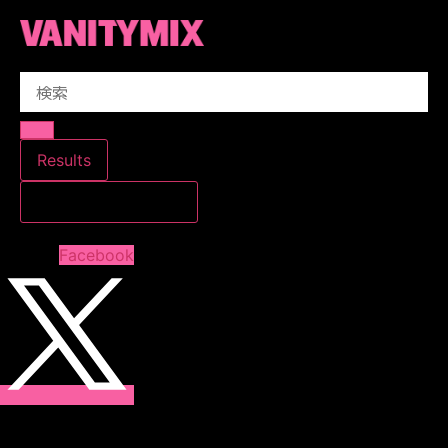
コ
ン
テ
Search
ン
...
ツ
に
ス
Results
キ
すべての結果を見る
ッ
プ
Facebook