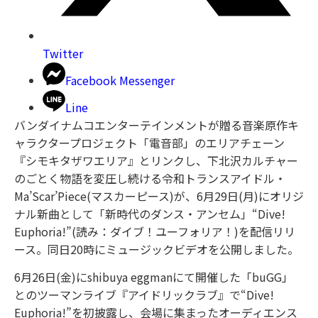
Twitter
Facebook Messenger
Line
バンダイナムコエンターテインメントが贈る音楽原作キ
ャラクタープロジェクト「電音部」のエリアチェーン
『シモキタザワエリア』とリンクし、下北沢カルチャー
のごとく物語を変圧し続ける令和トランスアイドル・
Ma’Scar’Piece(マスカーピース)が、6月29日(月)にオリジ
ナル新曲として「新時代のダンス・アンセム」“Dive!
Euphoria!”(読み：ダイブ！ユーフォリア！)を配信リリ
ース。同日20時にミュージックビデオを公開しました。
6月26日(金)にshibuya eggmanにて開催した「buGG」
とのツーマンライブ『アイドリックラブ』で“Dive!
Euphoria!”を初披露し、会場に集まったオーディエンス