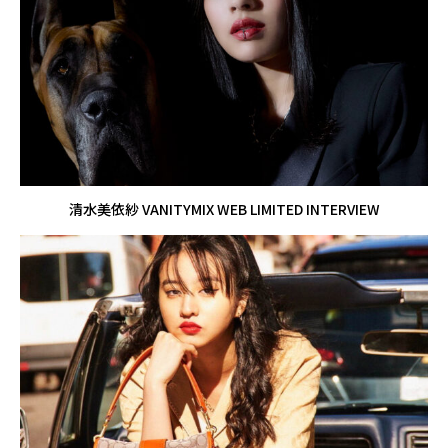
清水美依紗 VANITYMIX WEB LIMITED INTERVIEW