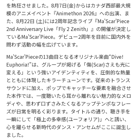
を熱狂させました。8月7日(金)からはカナダ西部最大規
模のアニメイベント『Animethon 2026』への出演、ま
た、8月22日 (土)には2周年記念ライブ『Ma’Scar’Piece
2nd Anniversary Live「Fly 2 Zenith」』の開催が決定し
ているMa’Scar’Piece。デビュー2周年を目前に国内外を
問わず活動の幅を広げています。
Ma’Scar’Pieceの13曲目となるオリジナル楽曲“Dive!
Euphoria!”は、グループが掲げる「傷(Scar)さえも光に
変える」という強いアイデンティティを、圧倒的な熱量
とともに体現したキラーチューンです。従来のトランス
サウンドに加え、ポップでキャッチーな要素を融合させ
た本作では、一度聴いたら耳から離れない魅力的なメロ
ディや、思わず口ずさみたくなるアップテンポなフレー
ズが日常を明るく彩ります。タイトルの通り、聴き手を
一瞬にして「極上の多幸感(ユーフォリア)」へと誘い、
心を躍らせる新時代のダンス・アンセムがここに誕生し
ました。