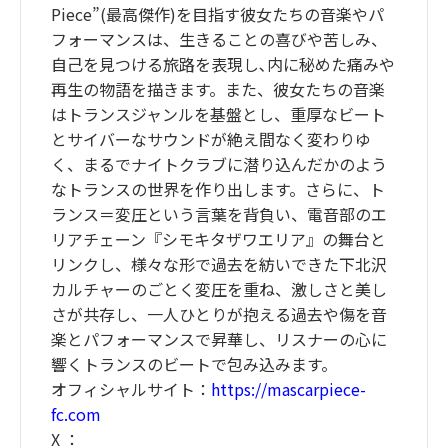
Piece”(最高傑作)を目指す彼女たちの音楽やパ
フォーマンスは、生きることの喜びや苦しみ、
自己を見つける旅路を表現し､内に秘めた痛みや
再生の物語を描きます。また、彼女たちの音楽
はトランスジャンルを基盤とし、重厚なビート
とサイバーなサウンドが絶え間なく変わりゆ
く、まるでナイトクラブに潜り込んだかのよう
なトランスの世界を作り出します。さらに、ト
ランス＝変圧という言葉を背負い、電音部のエ
リアチェーン『シモキタザワエリア』の舞台と
リンクし、様々な形で過去を紡いできた下北沢
カルチャーのごとく変圧を重ね、激しさと美し
さが共存し、一人ひとりが抱える過去や傷を音
楽とパフォーマンスで昇華し、リスナーの心に
響くトランスのビートで包み込みます。
オフィシャルサイト：
https://mascarpiece-
fc.com
X ：