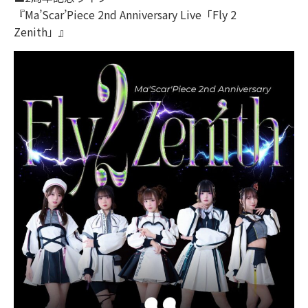
『Ma’Scar’Piece 2nd Anniversary Live「Fly 2
Zenith」』