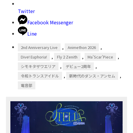
Twitter
Facebook Messenger
Line
,
,
2nd Anniversary Live
Animethon 2026
,
,
,
Dive! Euphoria!
Fly 2 Zenith
Ma’Scar’Piece
,
,
シモキタザワエリア
デビュー2周年
,
,
令和トランスアイドル
新時代のダンス・アンセム
電音部