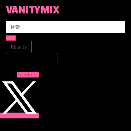
コ
ン
テ
Search
ン
...
ツ
に
ス
Results
キ
すべての結果を見る
ッ
プ
Facebook