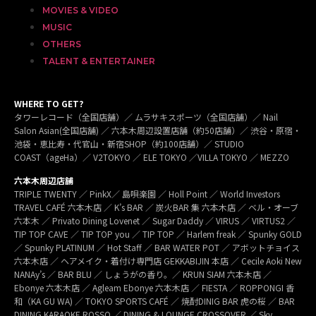
MOVIES & VIDEO
MUSIC
OTHERS
TALENT & ENTERTAINER
WHERE TO GET?
タワーレコード（全国店舗）／ ムラサキスポーツ（全国店舗）／ Nail
Salon Asian(全国店舗) ／ 六本木周辺設置店舗（約50店舗）／ 渋谷・原宿・
池袋・恵比寿・代官山・新宿SHOP（約100店舗）／ STUDIO
COAST（ageHa）／ V2TOKYO ／ ELE TOKYO ／VILLA TOKYO ／ MEZZO
六本木周辺店舗
TRIPLE TWENTY ／ PinkX／ 島唄楽園 ／ Holl Point ／ World Investors
TRAVEL CAFÉ 六本木店 ／ K’s BAR ／ 炭火BAR 集 六本木店 ／ ベル・オーブ
六本木 ／ Privato Dining Lovenet ／ Sugar Daddy ／ VIRUS ／ VIRTUS2 ／
TIP TOP CAVE ／ TIP TOP you ／ TIP TOP ／ Harlem freak ／ Spunky GOLD
／ Spunky PLATINUM ／ Hot Staff ／ BAR WATER POT ／ アボットチョイス
六本木店 ／ ヘアメイク・着付け専門店 GEKKABIJIN 本店 ／ Cecile Aoki New
NANAy’s ／ BAR BLU ／ しょうがの香り。／ KRUN SIAM 六本木店 ／
Ebonye 六本木店 ／ Agleam Ebonye 六本木店 ／ FIESTA ／ ROPPONGI 香
和（KA GU WA) ／ TOKYO SPORTS CAFÉ ／ 焼酎DINIG BAR 虎の桜 ／ BAR
DINING KARAOKE ROSSO ／ DINING & LOUNGE CROSSOVER ／ Sky