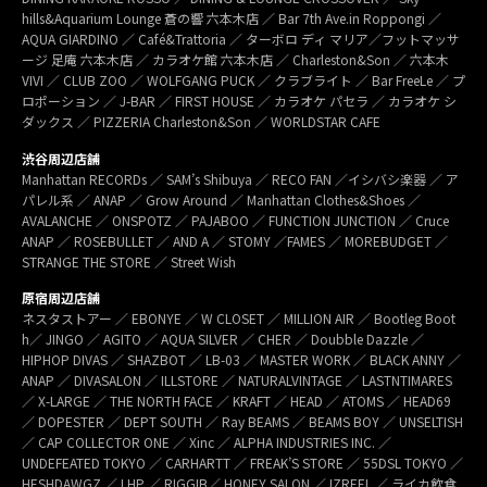
hills&Aquarium Lounge 蒼の響 六本木店 ／ Bar 7th Ave.in Roppongi ／
AQUA GIARDINO ／ Café&Trattoria ／ ターボロ ディ マリア／フットマッサ
ージ 足庵 六本木店 ／ カラオケ館 六本木店 ／ Charleston&Son ／ 六本木
VIVI ／ CLUB ZOO ／ WOLFGANG PUCK ／ クラブライト ／ Bar FreeLe ／ プ
ロポーション ／ J-BAR ／ FIRST HOUSE ／ カラオケ パセラ ／ カラオケ シ
ダックス ／ PIZZERIA Charleston&Son ／ WORLDSTAR CAFE
渋谷周辺店舗
Manhattan RECORDs ／ SAM’s Shibuya ／ RECO FAN ／イシバシ楽器 ／ ア
パレル系 ／ ANAP ／ Grow Around ／ Manhattan Clothes&Shoes ／
AVALANCHE ／ ONSPOTZ ／ PAJABOO ／ FUNCTION JUNCTION ／ Cruce
ANAP ／ ROSEBULLET ／ AND A ／ STOMY ／FAMES ／ MOREBUDGET ／
STRANGE THE STORE ／ Street Wish
原宿周辺店舗
ネスタストアー ／ EBONYE ／ W CLOSET ／ MILLION AIR ／ Bootleg Boot
h／ JINGO ／ AGITO ／ AQUA SILVER ／ CHER ／ Doubble Dazzle ／
HIPHOP DIVAS ／ SHAZBOT ／ LB-03 ／ MASTER WORK ／ BLACK ANNY ／
ANAP ／ DIVASALON ／ ILLSTORE ／ NATURALVINTAGE ／ LASTNTIMARES
／ X-LARGE ／ THE NORTH FACE ／ KRAFT ／ HEAD ／ ATOMS ／ HEAD69
／ DOPESTER ／ DEPT SOUTH ／ Ray BEAMS ／ BEAMS BOY ／ UNSELTISH
／ CAP COLLECTOR ONE ／ Xinc ／ ALPHA INDUSTRIES INC. ／
UNDEFEATED TOKYO ／ CARHARTT ／ FREAK’S STORE ／ 55DSL TOKYO ／
HESHDAWGZ ／ LHP ／ RIGGIB／ HONEY SALON ／ IZREEL ／ ライカ飲食