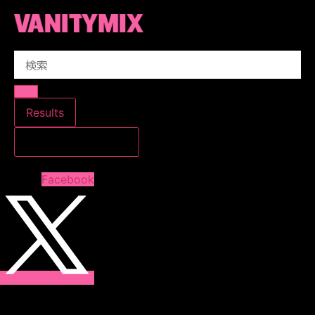
コ
ン
テ
Search
ン
...
ツ
に
ス
Results
キ
すべての結果を見る
ッ
プ
Facebook