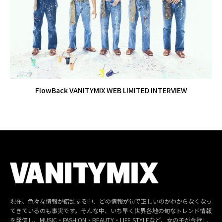
FlowBack VANITYMIX WEB LIMITED INTERVIEW
現在、色々な情報が錯乱する中、どの情報が旬で正しいのかわからなくなっ
てきているのも事実です。そんな中、いち早く世界各地の旬なトレンド情報
を発信し、MUSIC・FASHION・BEAUTY・LIFE STYLEなど、女の子が今欲し