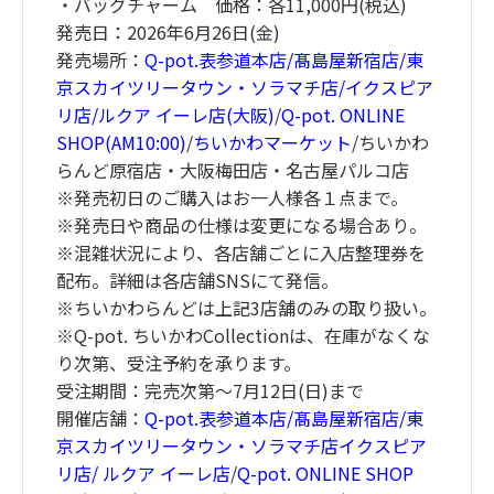
・バッグチャーム 価格：各11,000円(税込)
発売日：2026年6月26日(金)
発売場所：
Q-pot.表参道本店/髙島屋新宿店/東
京スカイツリータウン・ソラマチ店/イクスピア
リ店/ルクア イーレ店(大阪)
/
Q-pot. ONLINE
SHOP(AM10:00)
/
ちいかわマーケット
/ちいかわ
らんど原宿店・大阪梅田店・名古屋パルコ店
※発売初日のご購入はお一人様各１点まで。
※発売日や商品の仕様は変更になる場合あり。
※混雑状況により、各店舗ごとに入店整理券を
配布。詳細は各店舗SNSにて発信。
※ちいかわらんどは上記3店舗のみの取り扱い。
※Q-pot. ちいかわCollectionは、在庫がなくな
り次第、受注予約を承ります。
受注期間：完売次第〜7月12日(日)まで
開催店舗：
Q-pot.表参道本店/髙島屋新宿店/東
京スカイツリータウン・ソラマチ店イクスピア
リ店/ ルクア イーレ店
/
Q-pot. ONLINE SHOP