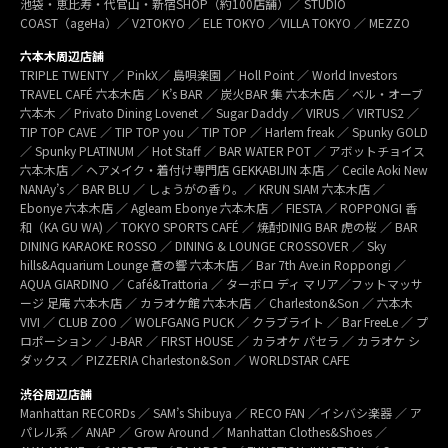
池袋・恵比寿・代官山・新宿SHOP（約100店舗）／ STUDIO
COAST（ageHa）／ V2TOKYO ／ ELE TOKYO ／VILLA TOKYO ／ MEZZO
六本木周辺店舗
TRIPLE TWENTY ／ PinkX／ 島唄楽園 ／ Holl Point ／ World Investors
TRAVEL CAFÉ 六本木店 ／ K’s BAR ／ 炭火BAR 集 六本木店 ／ ベル・オーブ
六本木 ／ Privato Dining Lovenet ／ Sugar Daddy ／ VIRUS ／ VIRTUS2 ／
TIP TOP CAVE ／ TIP TOP you ／ TIP TOP ／ Harlem freak ／ Spunky GOLD
／ Spunky PLATINUM ／ Hot Staff ／ BAR WATER POT ／ アボットチョイス
六本木店 ／ ヘアメイク・着付け専門店 GEKKABIJIN 本店 ／ Cecile Aoki New
NANAy’s ／ BAR BLU ／ しょうがの香り。／ KRUN SIAM 六本木店 ／
Ebonye 六本木店 ／ Agleam Ebonye 六本木店 ／ FIESTA ／ ROPPONGI 香
和（KA GU WA) ／ TOKYO SPORTS CAFÉ ／ 焼酎DINIG BAR 虎の桜 ／ BAR
DINING KARAOKE ROSSO ／ DINING & LOUNGE CROSSOVER ／ Sky
hills&Aquarium Lounge 蒼の響 六本木店 ／ Bar 7th Ave.in Roppongi ／
AQUA GIARDINO ／ Café&Trattoria ／ ターボロ ディ マリア／フットマッサ
ージ 足庵 六本木店 ／ カラオケ館 六本木店 ／ Charleston&Son ／ 六本木
VIVI ／ CLUB ZOO ／ WOLFGANG PUCK ／ クラブライト ／ Bar FreeLe ／ プ
ロポーション ／ J-BAR ／ FIRST HOUSE ／ カラオケ パセラ ／ カラオケ シ
ダックス ／ PIZZERIA Charleston&Son ／ WORLDSTAR CAFE
渋谷周辺店舗
Manhattan RECORDs ／ SAM’s Shibuya ／ RECO FAN ／イシバシ楽器 ／ ア
パレル系 ／ ANAP ／ Grow Around ／ Manhattan Clothes&Shoes ／