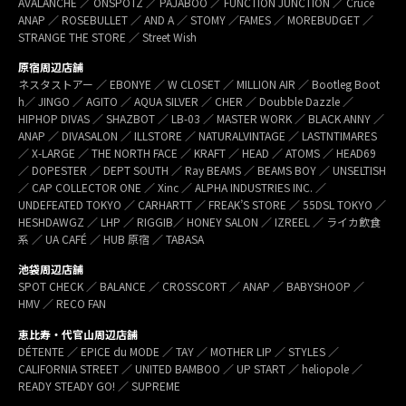
AVALANCHE ／ ONSPOTZ ／ PAJABOO ／ FUNCTION JUNCTION ／ Cruce
ANAP ／ ROSEBULLET ／ AND A ／ STOMY ／FAMES ／ MOREBUDGET ／
STRANGE THE STORE ／ Street Wish
原宿周辺店舗
ネスタストアー ／ EBONYE ／ W CLOSET ／ MILLION AIR ／ Bootleg Boot
h／ JINGO ／ AGITO ／ AQUA SILVER ／ CHER ／ Doubble Dazzle ／
HIPHOP DIVAS ／ SHAZBOT ／ LB-03 ／ MASTER WORK ／ BLACK ANNY ／
ANAP ／ DIVASALON ／ ILLSTORE ／ NATURALVINTAGE ／ LASTNTIMARES
／ X-LARGE ／ THE NORTH FACE ／ KRAFT ／ HEAD ／ ATOMS ／ HEAD69
／ DOPESTER ／ DEPT SOUTH ／ Ray BEAMS ／ BEAMS BOY ／ UNSELTISH
／ CAP COLLECTOR ONE ／ Xinc ／ ALPHA INDUSTRIES INC. ／
UNDEFEATED TOKYO ／ CARHARTT ／ FREAK’S STORE ／ 55DSL TOKYO ／
HESHDAWGZ ／ LHP ／ RIGGIB／ HONEY SALON ／ IZREEL ／ ライカ飲食
系 ／ UA CAFÉ ／ HUB 原宿 ／ TABASA
池袋周辺店舗
SPOT CHECK ／ BALANCE ／ CROSSCORT ／ ANAP ／ BABYSHOOP ／
HMV ／ RECO FAN
恵比寿・代官山周辺店舗
DÉTENTE ／ EPICE du MODE ／ TAY ／ MOTHER LIP ／ STYLES ／
CALIFORNIA STREET ／ UNITED BAMBOO ／ UP START ／ heliopole ／
READY STEADY GO! ／ SUPREME