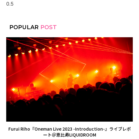
POPULAR
POST
Furui Riho『Oneman Live 2023 -Introduction-』ライブレポ
ート＠恵比寿LIQUIDROOM