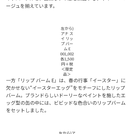
ージュを揃えています。
左から)
アナ ス
イ リッ
プ バー
ム E
001,002
各1,500
円＋税
＜限定
品＞
一方「リップ バーム E」は、春の行事「イースター」に
欠かせない“イースターエッグ”をモチーフにしたリップ
バーム。ブランドらしいドーリーなペイントを施したエ
ッグ型の缶の中には、ビビッドな色合いのリップバーム
をセットしました。
左から)ア