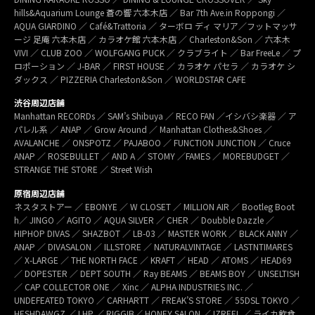
hills&Aquarium Lounge 蒼の響 六本木店 ／ Bar 7th Ave.in Roppongi ／
AQUA GIARDINO ／ Café&Trattoria ／ ターボロ ディ マリア／フットマッサ
ージ 足庵 六本木店 ／ カラオケ館 六本木店 ／ Charleston&Son ／ 六本木
VIVI ／ CLUB ZOO ／ WOLFGANG PUCK ／ クラブライト ／ Bar FreeLe ／ プ
ロポーション ／ J-BAR ／ FIRST HOUSE ／ カラオケ パセラ ／ カラオケ シ
ダックス ／ PIZZERIA Charleston&Son ／ WORLDSTAR CAFE
渋谷周辺店舗
Manhattan RECORDs ／ SAM’s Shibuya ／ RECO FAN ／イシバシ楽器 ／ ア
パレル系 ／ ANAP ／ Grow Around ／ Manhattan Clothes&Shoes ／
AVALANCHE ／ ONSPOTZ ／ PAJABOO ／ FUNCTION JUNCTION ／ Cruce
ANAP ／ ROSEBULLET ／ AND A ／ STOMY ／FAMES ／ MOREBUDGET ／
STRANGE THE STORE ／ Street Wish
原宿周辺店舗
ネスタストアー ／ EBONYE ／ W CLOSET ／ MILLION AIR ／ Bootleg Boot
h／ JINGO ／ AGITO ／ AQUA SILVER ／ CHER ／ Doubble Dazzle ／
HIPHOP DIVAS ／ SHAZBOT ／ LB-03 ／ MASTER WORK ／ BLACK ANNY ／
ANAP ／ DIVASALON ／ ILLSTORE ／ NATURALVINTAGE ／ LASTNTIMARES
／ X-LARGE ／ THE NORTH FACE ／ KRAFT ／ HEAD ／ ATOMS ／ HEAD69
／ DOPESTER ／ DEPT SOUTH ／ Ray BEAMS ／ BEAMS BOY ／ UNSELTISH
／ CAP COLLECTOR ONE ／ Xinc ／ ALPHA INDUSTRIES INC. ／
UNDEFEATED TOKYO ／ CARHARTT ／ FREAK’S STORE ／ 55DSL TOKYO ／
HESHDAWGZ ／ LHP ／ RIGGIB／ HONEY SALON ／ IZREEL ／ ライカ飲食