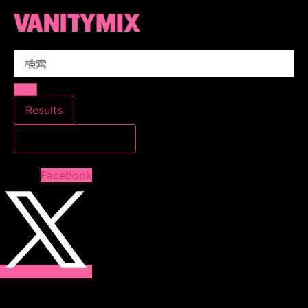
コ
ン
テ
Search
ン
...
ツ
に
ス
Results
キ
すべての結果を見る
ッ
プ
Facebook