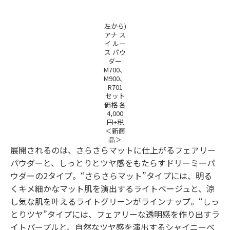
左から)
アナ ス
イ ルー
ス パウ
ダー
M700、
M900、
R701
セット
価格 各
4,000
円+税
＜新商
品＞
展開されるのは、さらさらマットに仕上がるフェアリー
パウダーと、しっとりとツヤ感をもたらすドリーミーパ
ウダーの2タイプ。“さらさらマット”タイプには、明る
くキメ細かなマット肌を演出するライトベージュと、涼
し気な肌を叶えるライトグリーンがラインナップ。“しっ
とりツヤ”タイプには、フェアリーな透明感を作り出すラ
イトパープルと、自然なツヤ感を演出するシャイニーベ