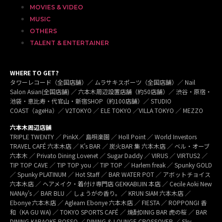
MOVIES & VIDEO
MUSIC
OTHERS
TALENT & ENTERTAINER
WHERE TO GET?
タワーレコード（全国店舗）／ ムラサキスポーツ（全国店舗）／ Nail
Salon Asian(全国店舗) ／ 六本木周辺設置店舗（約50店舗）／ 渋谷・原宿・
池袋・恵比寿・代官山・新宿SHOP（約100店舗）／ STUDIO
COAST（ageHa）／ V2TOKYO ／ ELE TOKYO ／VILLA TOKYO ／ MEZZO
六本木周辺店舗
TRIPLE TWENTY ／ PinkX／ 島唄楽園 ／ Holl Point ／ World Investors
TRAVEL CAFÉ 六本木店 ／ K’s BAR ／ 炭火BAR 集 六本木店 ／ ベル・オーブ
六本木 ／ Privato Dining Lovenet ／ Sugar Daddy ／ VIRUS ／ VIRTUS2 ／
TIP TOP CAVE ／ TIP TOP you ／ TIP TOP ／ Harlem freak ／ Spunky GOLD
／ Spunky PLATINUM ／ Hot Staff ／ BAR WATER POT ／ アボットチョイス
六本木店 ／ ヘアメイク・着付け専門店 GEKKABIJIN 本店 ／ Cecile Aoki New
NANAy’s ／ BAR BLU ／ しょうがの香り。／ KRUN SIAM 六本木店 ／
Ebonye 六本木店 ／ Agleam Ebonye 六本木店 ／ FIESTA ／ ROPPONGI 香
和（KA GU WA) ／ TOKYO SPORTS CAFÉ ／ 焼酎DINIG BAR 虎の桜 ／ BAR
DINING KARAOKE ROSSO ／ DINING & LOUNGE CROSSOVER ／ Sky