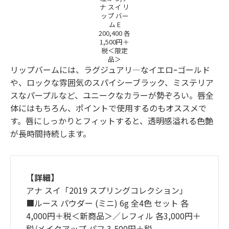
ナ スイ リ
ップ バー
ム E
200,400 各
1,500円＋
税＜限定
品＞
リップバームには、ラグジュアリ―なイエロｰゴールド
や、ロックな雰囲気のスパイシーブラック、ミステリア
スなパープルなど、ユニークなカラーが勢ぞろい。唇全
体にはもちろん、ポイントで使用するのもオススメで
す。唇にしっかりとフィットすると、透明感溢れる色艶
が長時間持続します。
【詳細】
アナ スイ「2019 スプリングコレクション」
■ルース パウダー (ミニ) 6g 全4色 セット 各
4,000円＋税＜新商品＞／レフィル 各3,000円＋
税/メイクアップ パフ 3,500円＋税