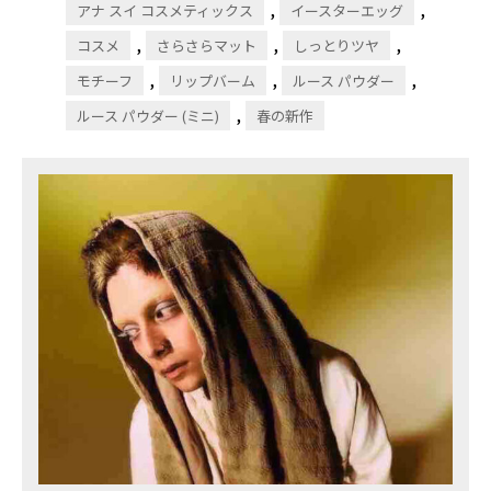
,
,
アナ スイ コスメティックス
イースターエッグ
,
,
,
コスメ
さらさらマット
しっとりツヤ
,
,
,
モチーフ
リップバーム
ルース パウダー
,
ルース パウダー (ミニ)
春の新作