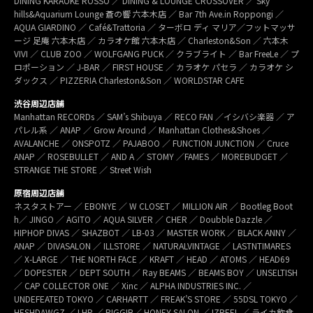
DINING KARAOKE ROSSO ／ DINING & LOUNGE CROSSOVER ／ Sky
hills&Aquarium Lounge 蒼の響 六本木店 ／ Bar 7th Ave.in Roppongi ／
AQUA GIARDINO ／ Café&Trattoria ／ ターボロ ディ マリア／フットマッサ
ージ 足庵 六本木店 ／ カラオケ館 六本木店 ／ Charleston&Son ／ 六本木
VIVI ／ CLUB ZOO ／ WOLFGANG PUCK ／ クラブライト ／ Bar FreeLe ／ プ
ロポーション ／ J-BAR ／ FIRST HOUSE ／ カラオケ パセラ ／ カラオケ シ
ダックス ／ PIZZERIA Charleston&Son ／ WORLDSTAR CAFE
渋谷周辺店舗
Manhattan RECORDs ／ SAM’s Shibuya ／ RECO FAN ／イシバシ楽器 ／ ア
パレル系 ／ ANAP ／ Grow Around ／ Manhattan Clothes&Shoes ／
AVALANCHE ／ ONSPOTZ ／ PAJABOO ／ FUNCTION JUNCTION ／ Cruce
ANAP ／ ROSEBULLET ／ AND A ／ STOMY ／FAMES ／ MOREBUDGET ／
STRANGE THE STORE ／ Street Wish
原宿周辺店舗
ネスタストアー ／ EBONYE ／ W CLOSET ／ MILLION AIR ／ Bootleg Boot
h／ JINGO ／ AGITO ／ AQUA SILVER ／ CHER ／ Doubble Dazzle ／
HIPHOP DIVAS ／ SHAZBOT ／ LB-03 ／ MASTER WORK ／ BLACK ANNY ／
ANAP ／ DIVASALON ／ ILLSTORE ／ NATURALVINTAGE ／ LASTNTIMARES
／ X-LARGE ／ THE NORTH FACE ／ KRAFT ／ HEAD ／ ATOMS ／ HEAD69
／ DOPESTER ／ DEPT SOUTH ／ Ray BEAMS ／ BEAMS BOY ／ UNSELTISH
／ CAP COLLECTOR ONE ／ Xinc ／ ALPHA INDUSTRIES INC. ／
UNDEFEATED TOKYO ／ CARHARTT ／ FREAK’S STORE ／ 55DSL TOKYO ／
HESHDAWGZ ／ LHP ／ RIGGIB／ HONEY SALON ／ IZREEL ／ ライカ飲食