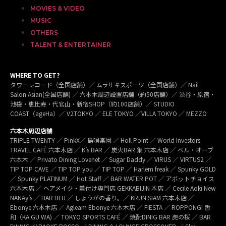
MOVIES & VIDEO
MUSIC
OTHERS
TALENT & ENTERTAINER
WHERE TO GET?
タワーレコード（全国店舗）／ ムラサキスポーツ（全国店舗）／ Nail
Salon Asian(全国店舗) ／ 六本木周辺設置店舗（約50店舗）／ 渋谷・原宿・
池袋・恵比寿・代官山・新宿SHOP（約100店舗）／ STUDIO
COAST（ageHa）／ V2TOKYO ／ ELE TOKYO ／VILLA TOKYO ／ MEZZO
六本木周辺店舗
TRIPLE TWENTY ／ PinkX／ 島唄楽園 ／ Holl Point ／ World Investors
TRAVEL CAFÉ 六本木店 ／ K’s BAR ／ 炭火BAR 集 六本木店 ／ ベル・オーブ
六本木 ／ Privato Dining Lovenet ／ Sugar Daddy ／ VIRUS ／ VIRTUS2 ／
TIP TOP CAVE ／ TIP TOP you ／ TIP TOP ／ Harlem freak ／ Spunky GOLD
／ Spunky PLATINUM ／ Hot Staff ／ BAR WATER POT ／ アボットチョイス
六本木店 ／ ヘアメイク・着付け専門店 GEKKABIJIN 本店 ／ Cecile Aoki New
NANAy’s ／ BAR BLU ／ しょうがの香り。／ KRUN SIAM 六本木店 ／
Ebonye 六本木店 ／ Agleam Ebonye 六本木店 ／ FIESTA ／ ROPPONGI 香
和（KA GU WA) ／ TOKYO SPORTS CAFÉ ／ 焼酎DINIG BAR 虎の桜 ／ BAR