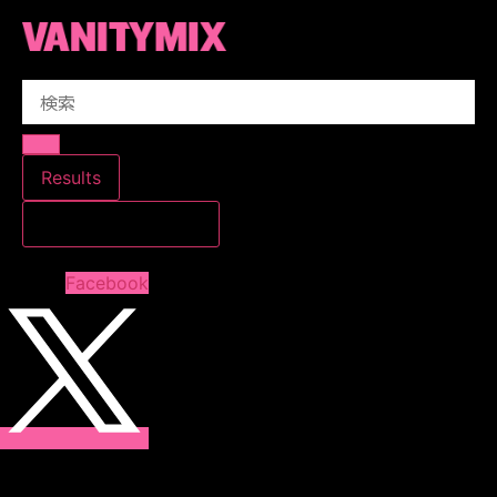
コ
ン
テ
Search
ン
...
ツ
に
ス
Results
キ
すべての結果を見る
ッ
プ
Facebook