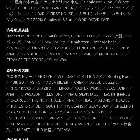
ージ 足庵 六本木店 ／ カラオケ館 六本木店 ／ Charleston&Son ／ 六本木
VIVI ／ CLUB ZOO ／ WOLFGANG PUCK ／ クラブライト ／ Bar FreeLe ／ プ
ロポーション ／ J-BAR ／ FIRST HOUSE ／ カラオケ パセラ ／ カラオケ シ
ダックス ／ PIZZERIA Charleston&Son ／ WORLDSTAR CAFE
渋谷周辺店舗
Manhattan RECORDs ／ SAM’s Shibuya ／ RECO FAN ／イシバシ楽器 ／ ア
パレル系 ／ ANAP ／ Grow Around ／ Manhattan Clothes&Shoes ／
AVALANCHE ／ ONSPOTZ ／ PAJABOO ／ FUNCTION JUNCTION ／ Cruce
ANAP ／ ROSEBULLET ／ AND A ／ STOMY ／FAMES ／ MOREBUDGET ／
STRANGE THE STORE ／ Street Wish
原宿周辺店舗
ネスタストアー ／ EBONYE ／ W CLOSET ／ MILLION AIR ／ Bootleg Boot
h／ JINGO ／ AGITO ／ AQUA SILVER ／ CHER ／ Doubble Dazzle ／
HIPHOP DIVAS ／ SHAZBOT ／ LB-03 ／ MASTER WORK ／ BLACK ANNY ／
ANAP ／ DIVASALON ／ ILLSTORE ／ NATURALVINTAGE ／ LASTNTIMARES
／ X-LARGE ／ THE NORTH FACE ／ KRAFT ／ HEAD ／ ATOMS ／ HEAD69
／ DOPESTER ／ DEPT SOUTH ／ Ray BEAMS ／ BEAMS BOY ／ UNSELTISH
／ CAP COLLECTOR ONE ／ Xinc ／ ALPHA INDUSTRIES INC. ／
UNDEFEATED TOKYO ／ CARHARTT ／ FREAK’S STORE ／ 55DSL TOKYO ／
HESHDAWGZ ／ LHP ／ RIGGIB／ HONEY SALON ／ IZREEL ／ ライカ飲食
系 ／ UA CAFÉ ／ HUB 原宿 ／ TABASA
池袋周辺店舗