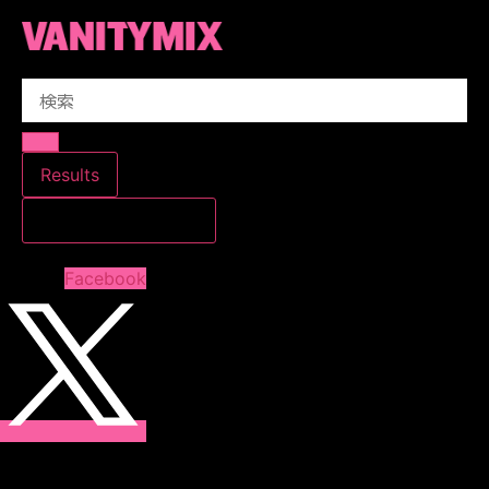
コ
ン
テ
Search
ン
...
ツ
に
ス
Results
キ
すべての結果を見る
ッ
プ
Facebook