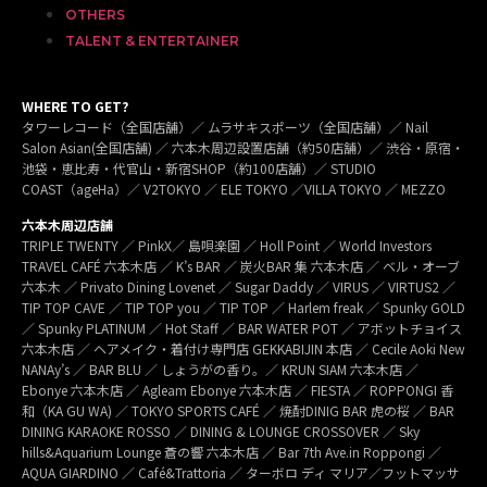
OTHERS
TALENT & ENTERTAINER
WHERE TO GET?
タワーレコード（全国店舗）／ ムラサキスポーツ（全国店舗）／ Nail
Salon Asian(全国店舗) ／ 六本木周辺設置店舗（約50店舗）／ 渋谷・原宿・
池袋・恵比寿・代官山・新宿SHOP（約100店舗）／ STUDIO
COAST（ageHa）／ V2TOKYO ／ ELE TOKYO ／VILLA TOKYO ／ MEZZO
六本木周辺店舗
TRIPLE TWENTY ／ PinkX／ 島唄楽園 ／ Holl Point ／ World Investors
TRAVEL CAFÉ 六本木店 ／ K’s BAR ／ 炭火BAR 集 六本木店 ／ ベル・オーブ
六本木 ／ Privato Dining Lovenet ／ Sugar Daddy ／ VIRUS ／ VIRTUS2 ／
TIP TOP CAVE ／ TIP TOP you ／ TIP TOP ／ Harlem freak ／ Spunky GOLD
／ Spunky PLATINUM ／ Hot Staff ／ BAR WATER POT ／ アボットチョイス
六本木店 ／ ヘアメイク・着付け専門店 GEKKABIJIN 本店 ／ Cecile Aoki New
NANAy’s ／ BAR BLU ／ しょうがの香り。／ KRUN SIAM 六本木店 ／
Ebonye 六本木店 ／ Agleam Ebonye 六本木店 ／ FIESTA ／ ROPPONGI 香
和（KA GU WA) ／ TOKYO SPORTS CAFÉ ／ 焼酎DINIG BAR 虎の桜 ／ BAR
DINING KARAOKE ROSSO ／ DINING & LOUNGE CROSSOVER ／ Sky
hills&Aquarium Lounge 蒼の響 六本木店 ／ Bar 7th Ave.in Roppongi ／
AQUA GIARDINO ／ Café&Trattoria ／ ターボロ ディ マリア／フットマッサ