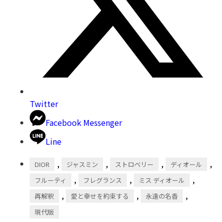
Twitter
Facebook Messenger
Line
,
,
,
,
DIOR
ジャスミン
ストロベリー
ディオール
,
,
,
フルーティ
フレグランス
ミス ディオール
,
,
,
再解釈
愛と幸せを約束する
永遠の名香
現代版