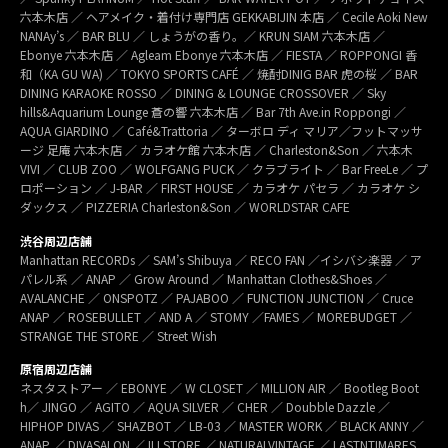
六本木店 ／ ヘアメイク・着付け専門店 GEKKABIJIN 本店 ／ Cecile Aoki New
NANAy’s ／ BAR BLU ／ しょうがの香り。／ KRUN SIAM 六本木店 ／
Ebonye 六本木店 ／ Agleam Ebonye 六本木店 ／ FIESTA ／ ROPPONGI 香
和（KA GU WA) ／ TOKYO SPORTS CAFÉ ／ 焼酎DINIG BAR 虎の桜 ／ BAR
DINING KARAOKE ROSSO ／ DINING & LOUNGE CROSSOVER ／ Sky
hills&Aquarium Lounge 蒼の響 六本木店 ／ Bar 7th Ave.in Roppongi ／
AQUA GIARDINO ／ Café&Trattoria ／ ターボロ ディ マリア／フットマッサ
ージ 足庵 六本木店 ／ カラオケ館 六本木店 ／ Charleston&Son ／ 六本木
VIVI ／ CLUB ZOO ／ WOLFGANG PUCK ／ クラブライト ／ Bar FreeLe ／ プ
ロポーション ／ J-BAR ／ FIRST HOUSE ／ カラオケ パセラ ／ カラオケ シ
ダックス ／ PIZZERIA Charleston&Son ／ WORLDSTAR CAFE
渋谷周辺店舗
Manhattan RECORDs ／ SAM’s Shibuya ／ RECO FAN ／イシバシ楽器 ／ ア
パレル系 ／ ANAP ／ Grow Around ／ Manhattan Clothes&Shoes ／
AVALANCHE ／ ONSPOTZ ／ PAJABOO ／ FUNCTION JUNCTION ／ Cruce
ANAP ／ ROSEBULLET ／ AND A ／ STOMY ／FAMES ／ MOREBUDGET ／
STRANGE THE STORE ／ Street Wish
原宿周辺店舗
ネスタストアー ／ EBONYE ／ W CLOSET ／ MILLION AIR ／ Bootleg Boot
h／ JINGO ／ AGITO ／ AQUA SILVER ／ CHER ／ Doubble Dazzle ／
HIPHOP DIVAS ／ SHAZBOT ／ LB-03 ／ MASTER WORK ／ BLACK ANNY ／
ANAP ／ DIVASALON ／ ILLSTORE ／ NATURALVINTAGE ／ LASTNTIMARES