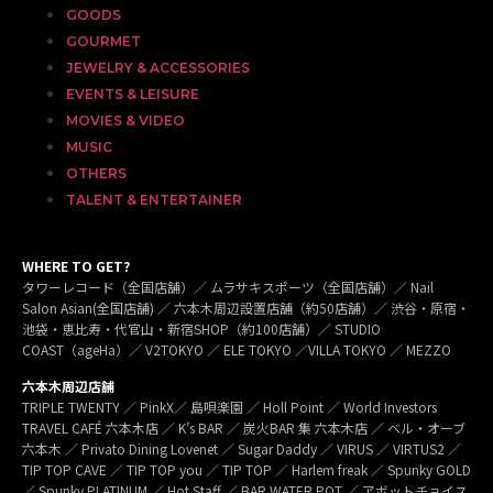
GOODS
GOURMET
JEWELRY & ACCESSORIES
EVENTS & LEISURE
MOVIES & VIDEO
MUSIC
OTHERS
TALENT & ENTERTAINER
WHERE TO GET?
タワーレコード（全国店舗）／ ムラサキスポーツ（全国店舗）／ Nail
Salon Asian(全国店舗) ／ 六本木周辺設置店舗（約50店舗）／ 渋谷・原宿・
池袋・恵比寿・代官山・新宿SHOP（約100店舗）／ STUDIO
COAST（ageHa）／ V2TOKYO ／ ELE TOKYO ／VILLA TOKYO ／ MEZZO
六本木周辺店舗
TRIPLE TWENTY ／ PinkX／ 島唄楽園 ／ Holl Point ／ World Investors
TRAVEL CAFÉ 六本木店 ／ K’s BAR ／ 炭火BAR 集 六本木店 ／ ベル・オーブ
六本木 ／ Privato Dining Lovenet ／ Sugar Daddy ／ VIRUS ／ VIRTUS2 ／
TIP TOP CAVE ／ TIP TOP you ／ TIP TOP ／ Harlem freak ／ Spunky GOLD
／ Spunky PLATINUM ／ Hot Staff ／ BAR WATER POT ／ アボットチョイス