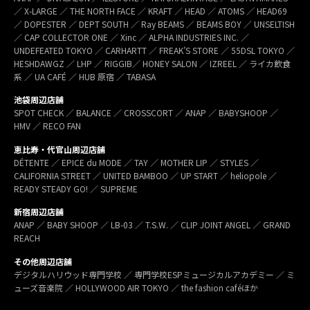
／ X-LARGE ／ THE NORTH FACE ／ KRAFT ／ HEAD ／ ATOMS ／ HEAD69
／ DOPESTER ／ DEPT SOUTH ／ Ray BEAMS ／ BEAMS BOY ／ UNSELTISH
／ CAP COLLECTOR ONE ／ Xinc ／ ALPHA INDUSTRIES INC. ／
UNDEFEATED TOKYO ／ CARHARTT ／ FREAK’S STORE ／ 55DSL TOKYO ／
HESHDAWGZ ／ LHP ／ RIGGIB／ HONEY SALON ／ IZREEL ／ ライカ飲食
系 ／ UA CAFÉ ／ HUB 原宿 ／ TABASA
池袋周辺店舗
SPOT CHECK ／ BALANCE ／ CROSSCORT ／ ANAP ／ BABYSHOOP ／
HMV ／ RECO FAN
恵比寿・代官山周辺店舗
DÉTENTE ／ EPICE du MODE ／ TAY ／ MOTHER LIP ／ STYLES ／
CALIFORNIA STREET ／ UNITED BAMBOO ／ UP START ／ heliopole ／
READY STEADY GO! ／ SUPREME
新宿周辺店舗
ANAP ／ BABY SHOOP ／ LB-03 ／ T.S.W. ／ CLIP JOINT ANGEL ／ GRAND
REACH
その他周辺店舗
デジタルハリウッド専門学校 ／ 専門学校ESPミュージカルアカデミー ／ ミ
ューズ音楽院 ／ HOLLYWOOD AIR TOKYO ／ the fashion caféほか