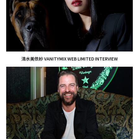
清水美依紗 VANITYMIX WEB LIMITED INTERVIEW