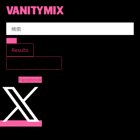
コ
ン
テ
Search
ン
...
ツ
に
ス
Results
キ
すべての結果を見る
ッ
プ
Facebook