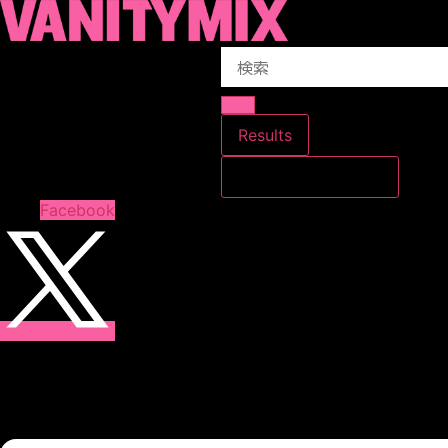
コ
ン
Search
テ
...
ン
ツ
に
Results
ス
すべての結果を見る
キ
ッ
Facebook
プ