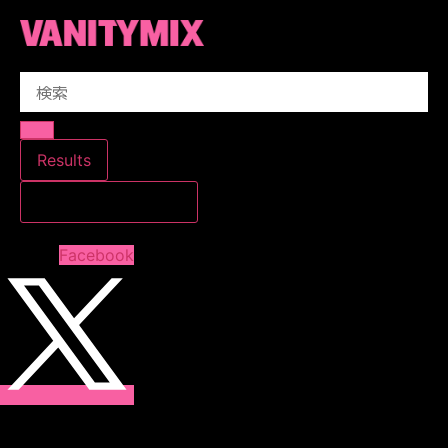
コ
ン
テ
Search
ン
...
ツ
に
ス
Results
キ
すべての結果を見る
ッ
プ
Facebook