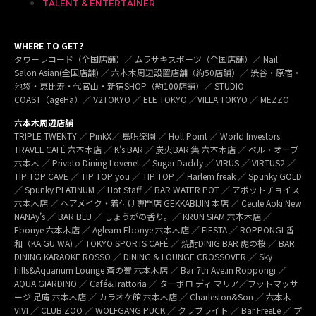
TALENT & ENTERTAINER
WHERE TO GET?
タワーレコード（全国店舗）／ ムラサキスポーツ（全国店舗）／ Nail
Salon Asian(全国店舗) ／ 六本木周辺設置店舗（約50店舗）／ 渋谷・原宿・
池袋・恵比寿・代官山・新宿SHOP（約100店舗）／ STUDIO
COAST（ageHa）／ V2TOKYO ／ ELE TOKYO ／VILLA TOKYO ／ MEZZO
六本木周辺店舗
TRIPLE TWENTY ／ PinkX／ 島唄楽園 ／ Holl Point ／ World Investors
TRAVEL CAFÉ 六本木店 ／ K’s BAR ／ 炭火BAR 集 六本木店 ／ ベル・オーブ
六本木 ／ Privato Dining Lovenet ／ Sugar Daddy ／ VIRUS ／ VIRTUS2 ／
TIP TOP CAVE ／ TIP TOP you ／ TIP TOP ／ Harlem freak ／ Spunky GOLD
／ Spunky PLATINUM ／ Hot Staff ／ BAR WATER POT ／ アボットチョイス
六本木店 ／ ヘアメイク・着付け専門店 GEKKABIJIN 本店 ／ Cecile Aoki New
NANAy’s ／ BAR BLU ／ しょうがの香り。／ KRUN SIAM 六本木店 ／
Ebonye 六本木店 ／ Agleam Ebonye 六本木店 ／ FIESTA ／ ROPPONGI 香
和（KA GU WA) ／ TOKYO SPORTS CAFÉ ／ 焼酎DINIG BAR 虎の桜 ／ BAR
DINING KARAOKE ROSSO ／ DINING & LOUNGE CROSSOVER ／ Sky
hills&Aquarium Lounge 蒼の響 六本木店 ／ Bar 7th Ave.in Roppongi ／
AQUA GIARDINO ／ Café&Trattoria ／ ターボロ ディ マリア／フットマッサ
ージ 足庵 六本木店 ／ カラオケ館 六本木店 ／ Charleston&Son ／ 六本木
VIVI ／ CLUB ZOO ／ WOLFGANG PUCK ／ クラブライト ／ Bar FreeLe ／ プ