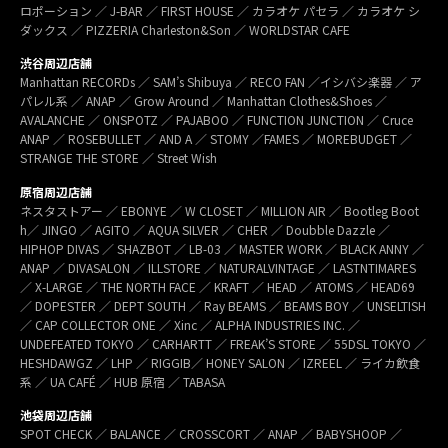
ロポーション ／ J-BAR ／ FIRST HOUSE ／ カラオケ パセラ ／ カラオケ シ
ダックス ／ PIZZERIA Charleston&Son ／ WORLDSTAR CAFE
渋谷周辺店舗
Manhattan RECORDs ／ SAM’s Shibuya ／ RECO FAN ／イシバシ楽器 ／ ア
パレル系 ／ ANAP ／ Grow Around ／ Manhattan Clothes&Shoes ／
AVALANCHE ／ ONSPOTZ ／ PAJABOO ／ FUNCTION JUNCTION ／ Cruce
ANAP ／ ROSEBULLET ／ AND A ／ STOMY ／FAMES ／ MOREBUDGET ／
STRANGE THE STORE ／ Street Wish
原宿周辺店舗
ネスタストアー ／ EBONYE ／ W CLOSET ／ MILLION AIR ／ Bootleg Boot
h／ JINGO ／ AGITO ／ AQUA SILVER ／ CHER ／ Doubble Dazzle ／
HIPHOP DIVAS ／ SHAZBOT ／ LB-03 ／ MASTER WORK ／ BLACK ANNY ／
ANAP ／ DIVASALON ／ ILLSTORE ／ NATURALVINTAGE ／ LASTNTIMARES
／ X-LARGE ／ THE NORTH FACE ／ KRAFT ／ HEAD ／ ATOMS ／ HEAD69
／ DOPESTER ／ DEPT SOUTH ／ Ray BEAMS ／ BEAMS BOY ／ UNSELTISH
／ CAP COLLECTOR ONE ／ Xinc ／ ALPHA INDUSTRIES INC. ／
UNDEFEATED TOKYO ／ CARHARTT ／ FREAK’S STORE ／ 55DSL TOKYO ／
HESHDAWGZ ／ LHP ／ RIGGIB／ HONEY SALON ／ IZREEL ／ ライカ飲食
系 ／ UA CAFÉ ／ HUB 原宿 ／ TABASA
池袋周辺店舗
SPOT CHECK ／ BALANCE ／ CROSSCORT ／ ANAP ／ BABYSHOOP ／