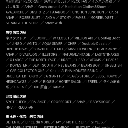
Manhattan RECORDs ／ SAM’s Shibuya ／ RECO FAN ／イシバシ楽器 ／ ア
パレル系 ／ ANAP ／ Grow Around ／ Manhattan Clothes&Shoes ／
AVALANCHE ／ ONSPOTZ ／ PAJABOO ／ FUNCTION JUNCTION ／ Cruce
ANAP ／ ROSEBULLET ／ AND A ／ STOMY ／FAMES ／ MOREBUDGET ／
STRANGE THE STORE ／ Street Wish
原宿周辺店舗
ネスタストアー ／ EBONYE ／ W CLOSET ／ MILLION AIR ／ Bootleg Boot
h／ JINGO ／ AGITO ／ AQUA SILVER ／ CHER ／ Doubble Dazzle ／
HIPHOP DIVAS ／ SHAZBOT ／ LB-03 ／ MASTER WORK ／ BLACK ANNY ／
ANAP ／ DIVASALON ／ ILLSTORE ／ NATURALVINTAGE ／ LASTNTIMARES
／ X-LARGE ／ THE NORTH FACE ／ KRAFT ／ HEAD ／ ATOMS ／ HEAD69
／ DOPESTER ／ DEPT SOUTH ／ Ray BEAMS ／ BEAMS BOY ／ UNSELTISH
／ CAP COLLECTOR ONE ／ Xinc ／ ALPHA INDUSTRIES INC. ／
UNDEFEATED TOKYO ／ CARHARTT ／ FREAK’S STORE ／ 55DSL TOKYO ／
HESHDAWGZ ／ LHP ／ RIGGIB／ HONEY SALON ／ IZREEL ／ ライカ飲食
系 ／ UA CAFÉ ／ HUB 原宿 ／ TABASA
池袋周辺店舗
SPOT CHECK ／ BALANCE ／ CROSSCORT ／ ANAP ／ BABYSHOOP ／
HMV ／ RECO FAN
恵比寿・代官山周辺店舗
DÉTENTE ／ EPICE du MODE ／ TAY ／ MOTHER LIP ／ STYLES ／
CALIFORNIA STREET ／ UNITED BAMBOO ／ UP START ／ heliopole ／