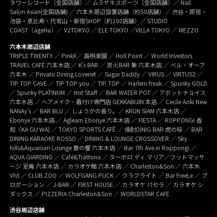
タワーレコード（全国店舗）／ ムラサキスポーツ（全国店舗）／ Nail
Salon Asian(全国店舗) ／ 六本木周辺設置店舗（約50店舗）／ 渋谷・原宿・
池袋・恵比寿・代官山・新宿SHOP（約100店舗）／ STUDIO
COAST（ageHa）／ V2TOKYO ／ ELE TOKYO ／VILLA TOKYO ／ MEZZO
六本木周辺店舗
TRIPLE TWENTY ／ PinkX／ 島唄楽園 ／ Holl Point ／ World Investors
TRAVEL CAFÉ 六本木店 ／ K’s BAR ／ 炭火BAR 集 六本木店 ／ ベル・オーブ
六本木 ／ Privato Dining Lovenet ／ Sugar Daddy ／ VIRUS ／ VIRTUS2 ／
TIP TOP CAVE ／ TIP TOP you ／ TIP TOP ／ Harlem freak ／ Spunky GOLD
／ Spunky PLATINUM ／ Hot Staff ／ BAR WATER POT ／ アボットチョイス
六本木店 ／ ヘアメイク・着付け専門店 GEKKABIJIN 本店 ／ Cecile Aoki New
NANAy’s ／ BAR BLU ／ しょうがの香り。／ KRUN SIAM 六本木店 ／
Ebonye 六本木店 ／ Agleam Ebonye 六本木店 ／ FIESTA ／ ROPPONGI 香
和（KA GU WA) ／ TOKYO SPORTS CAFÉ ／ 焼酎DINIG BAR 虎の桜 ／ BAR
DINING KARAOKE ROSSO ／ DINING & LOUNGE CROSSOVER ／ Sky
hills&Aquarium Lounge 蒼の響 六本木店 ／ Bar 7th Ave.in Roppongi ／
AQUA GIARDINO ／ Café&Trattoria ／ ターボロ ディ マリア／フットマッサ
ージ 足庵 六本木店 ／ カラオケ館 六本木店 ／ Charleston&Son ／ 六本木
VIVI ／ CLUB ZOO ／ WOLFGANG PUCK ／ クラブライト ／ Bar FreeLe ／ プ
ロポーション ／ J-BAR ／ FIRST HOUSE ／ カラオケ パセラ ／ カラオケ シ
ダックス ／ PIZZERIA Charleston&Son ／ WORLDSTAR CAFE
渋谷周辺店舗