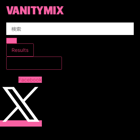
コ
ン
テ
Search
ン
...
ツ
に
ス
Results
キ
すべての結果を見る
ッ
プ
Facebook