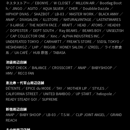
ネスタストアー ／ EBONYE ／ W CLOSET ／ MILLION AIR ／ Bootleg Boot
h／ JINGO ／ AGITO ／ AQUA SILVER ／ CHER ／ Doubble Dazzle ／
HIPHOP DIVAS ／ SHAZBOT ／ LB-03 ／ MASTER WORK ／ BLACK ANNY ／
ANAP ／ DIVASALON ／ ILLSTORE ／ NATURALVINTAGE ／ LASTNTIMARES
／ X-LARGE ／ THE NORTH FACE ／ KRAFT ／ HEAD ／ ATOMS ／ HEAD69
／ DOPESTER ／ DEPT SOUTH ／ Ray BEAMS ／ BEAMS BOY ／ UNSELTISH
／ CAP COLLECTOR ONE ／ Xinc ／ ALPHA INDUSTRIES INC. ／
UNDEFEATED TOKYO ／ CARHARTT ／ FREAK’S STORE ／ 55DSL TOKYO ／
HESHDAWGZ ／ LHP ／ RIGGIB／ HONEY SALON ／ IZREEL ／ ライカ飲食
系 ／ UA CAFÉ ／ HUB 原宿 ／ TABASA
池袋周辺店舗
SPOT CHECK ／ BALANCE ／ CROSSCORT ／ ANAP ／ BABYSHOOP ／
HMV ／ RECO FAN
恵比寿・代官山周辺店舗
DÉTENTE ／ EPICE du MODE ／ TAY ／ MOTHER LIP ／ STYLES ／
CALIFORNIA STREET ／ UNITED BAMBOO ／ UP START ／ heliopole ／
READY STEADY GO! ／ SUPREME
新宿周辺店舗
ANAP ／ BABY SHOOP ／ LB-03 ／ T.S.W. ／ CLIP JOINT ANGEL ／ GRAND
REACH
その他周辺店舗