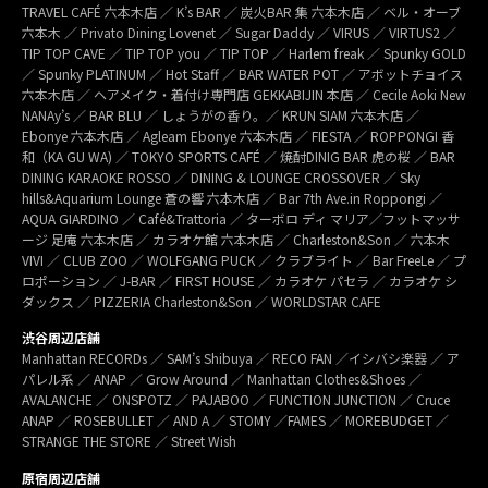
TRAVEL CAFÉ 六本木店 ／ K’s BAR ／ 炭火BAR 集 六本木店 ／ ベル・オーブ
六本木 ／ Privato Dining Lovenet ／ Sugar Daddy ／ VIRUS ／ VIRTUS2 ／
TIP TOP CAVE ／ TIP TOP you ／ TIP TOP ／ Harlem freak ／ Spunky GOLD
／ Spunky PLATINUM ／ Hot Staff ／ BAR WATER POT ／ アボットチョイス
六本木店 ／ ヘアメイク・着付け専門店 GEKKABIJIN 本店 ／ Cecile Aoki New
NANAy’s ／ BAR BLU ／ しょうがの香り。／ KRUN SIAM 六本木店 ／
Ebonye 六本木店 ／ Agleam Ebonye 六本木店 ／ FIESTA ／ ROPPONGI 香
和（KA GU WA) ／ TOKYO SPORTS CAFÉ ／ 焼酎DINIG BAR 虎の桜 ／ BAR
DINING KARAOKE ROSSO ／ DINING & LOUNGE CROSSOVER ／ Sky
hills&Aquarium Lounge 蒼の響 六本木店 ／ Bar 7th Ave.in Roppongi ／
AQUA GIARDINO ／ Café&Trattoria ／ ターボロ ディ マリア／フットマッサ
ージ 足庵 六本木店 ／ カラオケ館 六本木店 ／ Charleston&Son ／ 六本木
VIVI ／ CLUB ZOO ／ WOLFGANG PUCK ／ クラブライト ／ Bar FreeLe ／ プ
ロポーション ／ J-BAR ／ FIRST HOUSE ／ カラオケ パセラ ／ カラオケ シ
ダックス ／ PIZZERIA Charleston&Son ／ WORLDSTAR CAFE
渋谷周辺店舗
Manhattan RECORDs ／ SAM’s Shibuya ／ RECO FAN ／イシバシ楽器 ／ ア
パレル系 ／ ANAP ／ Grow Around ／ Manhattan Clothes&Shoes ／
AVALANCHE ／ ONSPOTZ ／ PAJABOO ／ FUNCTION JUNCTION ／ Cruce
ANAP ／ ROSEBULLET ／ AND A ／ STOMY ／FAMES ／ MOREBUDGET ／
STRANGE THE STORE ／ Street Wish
原宿周辺店舗