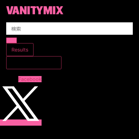
コ
ン
テ
Search
ン
...
ツ
に
ス
Results
キ
すべての結果を見る
ッ
プ
Facebook