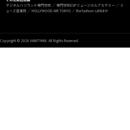
デジタルハリウッド専門学校 ／ 専門学校ESPミュージカルアカデミー ／ ミ
ューズ音楽院 ／ HOLLYWOOD AIR TOKYO ／ the fashion caféほか
Copyright © 2026 VANITYMIX. All Rights Reserved.