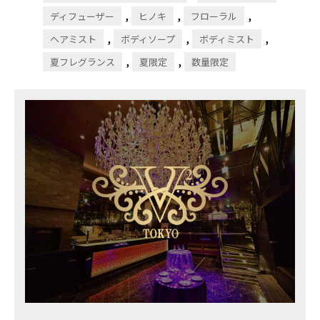
,
,
,
ディフューザー
ヒノキ
フローラル
,
,
,
ヘアミスト
ボディソープ
ボディミスト
,
,
夏フレグランス
夏限定
数量限定