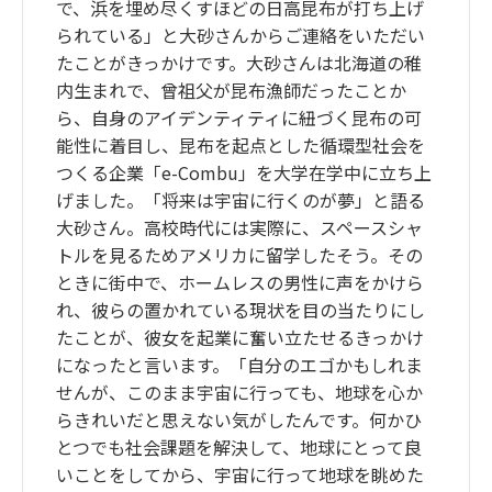
で、浜を埋め尽くすほどの日高昆布が打ち上げ
られている」と大砂さんからご連絡をいただい
たことがきっかけです。大砂さんは北海道の稚
内生まれで、曾祖父が昆布漁師だったことか
ら、自身のアイデンティティに紐づく昆布の可
能性に着目し、昆布を起点とした循環型社会を
つくる企業「e-Combu」を大学在学中に立ち上
げました。「将来は宇宙に行くのが夢」と語る
大砂さん。高校時代には実際に、スペースシャ
トルを見るためアメリカに留学したそう。その
ときに街中で、ホームレスの男性に声をかけら
れ、彼らの置かれている現状を目の当たりにし
たことが、彼女を起業に奮い立たせるきっかけ
になったと言います。「自分のエゴかもしれま
せんが、このまま宇宙に行っても、地球を心か
らきれいだと思えない気がしたんです。何かひ
とつでも社会課題を解決して、地球にとって良
いことをしてから、宇宙に行って地球を眺めた