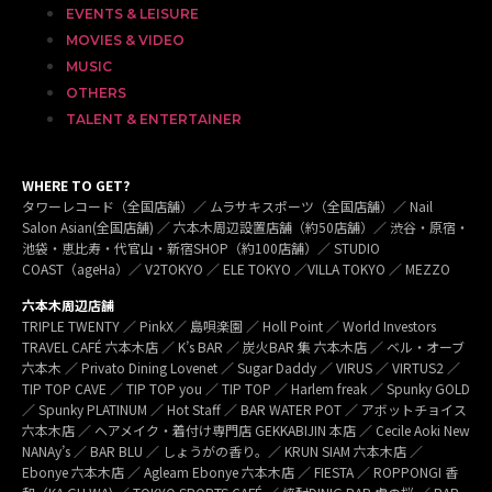
EVENTS & LEISURE
MOVIES & VIDEO
MUSIC
OTHERS
TALENT & ENTERTAINER
WHERE TO GET?
タワーレコード（全国店舗）／ ムラサキスポーツ（全国店舗）／ Nail
Salon Asian(全国店舗) ／ 六本木周辺設置店舗（約50店舗）／ 渋谷・原宿・
池袋・恵比寿・代官山・新宿SHOP（約100店舗）／ STUDIO
COAST（ageHa）／ V2TOKYO ／ ELE TOKYO ／VILLA TOKYO ／ MEZZO
六本木周辺店舗
TRIPLE TWENTY ／ PinkX／ 島唄楽園 ／ Holl Point ／ World Investors
TRAVEL CAFÉ 六本木店 ／ K’s BAR ／ 炭火BAR 集 六本木店 ／ ベル・オーブ
六本木 ／ Privato Dining Lovenet ／ Sugar Daddy ／ VIRUS ／ VIRTUS2 ／
TIP TOP CAVE ／ TIP TOP you ／ TIP TOP ／ Harlem freak ／ Spunky GOLD
／ Spunky PLATINUM ／ Hot Staff ／ BAR WATER POT ／ アボットチョイス
六本木店 ／ ヘアメイク・着付け専門店 GEKKABIJIN 本店 ／ Cecile Aoki New
NANAy’s ／ BAR BLU ／ しょうがの香り。／ KRUN SIAM 六本木店 ／
Ebonye 六本木店 ／ Agleam Ebonye 六本木店 ／ FIESTA ／ ROPPONGI 香