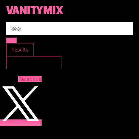
コ
ン
テ
Search
ン
...
ツ
に
ス
Results
キ
すべての結果を見る
ッ
プ
Facebook