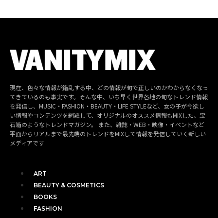
現在、色々な情報が錯乱する中、どの情報が旬で正しいのかわからなくなっ
てきているのも事実です。そんな中、いち早く世界各地の旬なトレンド情報
を発信し、MUSIC・FASHION・BEAUTY・LIFE STYLEなど、女の子が今欲し
い情報やコンテンツを網羅して、オリジナルのオススメ情報もMIXした、宝
石箱のようなトレンドマガジン。 また、雑誌・WEB・映像・イベントなど
平面からリアルまで最先端のトレンドをMIXして情報を発信していく新しい
メディアです
ART
BEAUTY & COSMETICS
BOOKS
FASHION