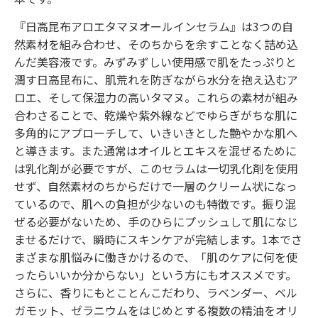
『日高昆布アロエタマヌオールインセラム』は3つの自
然素材を組み合わせ、そのちからを余すことなく詰め込
んだ美容液です。みずみずしい使用感で肌をたっぷりと
潤す日高昆布に、肌荒れを防ぎながら水分を抱え込むア
ロエ、そして保湿力の高いタマヌ。これらの素材が組み
合わさることで、乾燥や紫外線などでゆらぎがちな肌に
多角的にアプローチして、いきいきとした艶やかな肌へ
と導きます。また通常はオイルとエキスを混ぜるために
は乳化剤が必要ですが、このセラムは一切乳化剤を使用
せず、自然素材のちからだけで一層のクリーム状になっ
ているので、肌への負担が少ないのも特徴です。振り混
ぜる必要がないため、手のひらにプッシュして肌になじ
ませるだけで、瞬時にスキンケアが完結します。1本でさ
まざまな肌悩みに働きかけるので、「肌のケアに何を使
ったらいいか分からない」という方にもオススメです。
さらに、香りにもとことんこだわり、ラベンダー、ベル
ガモット、ゼラニウムをはじめとする複数の精油をオリ