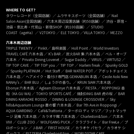
WHERE TO GET?
タワーレコード（全国店舗）／ ムラサキスポーツ（全国店舗）／ Nail
Salon Asian(全国店舗) ／ 六本木周辺設置店舗（約50店舗）／ 渋谷・原宿・
池袋・恵比寿・代官山・新宿SHOP（約100店舗）／ STUDIO
COAST（ageHa）／ V2TOKYO ／ ELE TOKYO ／VILLA TOKYO ／ MEZZO
六本木周辺店舗
TRIPLE TWENTY ／ PinkX／ 島唄楽園 ／ Holl Point ／ World Investors
TRAVEL CAFÉ 六本木店 ／ K’s BAR ／ 炭火BAR 集 六本木店 ／ ベル・オーブ
六本木 ／ Privato Dining Lovenet ／ Sugar Daddy ／ VIRUS ／ VIRTUS2 ／
TIP TOP CAVE ／ TIP TOP you ／ TIP TOP ／ Harlem freak ／ Spunky GOLD
／ Spunky PLATINUM ／ Hot Staff ／ BAR WATER POT ／ アボットチョイス
六本木店 ／ ヘアメイク・着付け専門店 GEKKABIJIN 本店 ／ Cecile Aoki New
NANAy’s ／ BAR BLU ／ しょうがの香り。／ KRUN SIAM 六本木店 ／
Ebonye 六本木店 ／ Agleam Ebonye 六本木店 ／ FIESTA ／ ROPPONGI 香
和（KA GU WA) ／ TOKYO SPORTS CAFÉ ／ 焼酎DINIG BAR 虎の桜 ／ BAR
DINING KARAOKE ROSSO ／ DINING & LOUNGE CROSSOVER ／ Sky
hills&Aquarium Lounge 蒼の響 六本木店 ／ Bar 7th Ave.in Roppongi ／
AQUA GIARDINO ／ Café&Trattoria ／ ターボロ ディ マリア／フットマッサ
ージ 足庵 六本木店 ／ カラオケ館 六本木店 ／ Charleston&Son ／ 六本木
VIVI ／ CLUB ZOO ／ WOLFGANG PUCK ／ クラブライト ／ Bar FreeLe ／ プ
ロポーション ／ J-BAR ／ FIRST HOUSE ／ カラオケ パセラ ／ カラオケ シ
ダックス ／ PIZZERIA Charleston&Son ／ WORLDSTAR CAFE