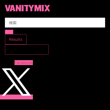
コ
ン
テ
Search
ン
...
ツ
に
ス
Results
キ
すべての結果を見る
ッ
プ
Facebook