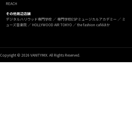
REACH
その他周辺店舗
デジタルハリウッド専門学校 ／ 専門学校ESPミュージカルアカデミー ／ ミ
ューズ音楽院 ／ HOLLYWOOD AIR TOKYO ／ the fashion caféほか
Copyright © 2026 VANITYMIX. All Rights Reserved.