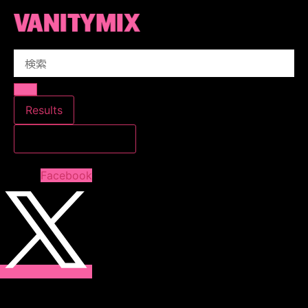
コ
ン
テ
Search
ン
...
ツ
に
ス
Results
キ
すべての結果を見る
ッ
プ
Facebook