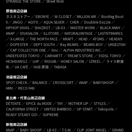
STRANGE THE STORE ／ Street Wish
原宿周辺店舗
ネスタストアー ／ EBONYE ／ W CLOSET ／ MILLION AIR ／ Bootleg Boot
h／ JINGO ／ AGITO ／ AQUA SILVER ／ CHER ／ Doubble Dazzle ／
HIPHOP DIVAS ／ SHAZBOT ／ LB-03 ／ MASTER WORK ／ BLACK ANNY ／
ANAP ／ DIVASALON ／ ILLSTORE ／ NATURALVINTAGE ／ LASTNTIMARES
／ X-LARGE ／ THE NORTH FACE ／ KRAFT ／ HEAD ／ ATOMS ／ HEAD69
／ DOPESTER ／ DEPT SOUTH ／ Ray BEAMS ／ BEAMS BOY ／ UNSELTISH
／ CAP COLLECTOR ONE ／ Xinc ／ ALPHA INDUSTRIES INC. ／
UNDEFEATED TOKYO ／ CARHARTT ／ FREAK’S STORE ／ 55DSL TOKYO ／
HESHDAWGZ ／ LHP ／ RIGGIB／ HONEY SALON ／ IZREEL ／ ライカ飲食
系 ／ UA CAFÉ ／ HUB 原宿 ／ TABASA
池袋周辺店舗
SPOT CHECK ／ BALANCE ／ CROSSCORT ／ ANAP ／ BABYSHOOP ／
HMV ／ RECO FAN
恵比寿・代官山周辺店舗
DÉTENTE ／ EPICE du MODE ／ TAY ／ MOTHER LIP ／ STYLES ／
CALIFORNIA STREET ／ UNITED BAMBOO ／ UP START ／ heliopole ／
READY STEADY GO! ／ SUPREME
新宿周辺店舗
ANAP ／ BABY SHOOP ／ LB-03 ／ T.S.W. ／ CLIP JOINT ANGEL ／ GRAND