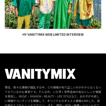
HY VANITYMIX WEB LIMITED INTERVIEW
現在、色々な情報が錯乱する中、どの情報が旬で正しいのかわからなくなっ
てきているのも事実です。そんな中、いち早く世界各地の旬なトレンド情報
を発信し、MUSIC・FASHION・BEAUTY・LIFE STYLEなど、女の子が今欲し
い情報やコンテンツを網羅して、オリジナルのオススメ情報もMIXした、宝
石箱のようなトレンドマガジン。 また、雑誌・WEB・映像・イベントなど