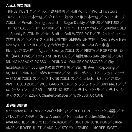
六本木周辺店舗
TRIPLE TWENTY ／ PinkX／ 島唄楽園 ／ Holl Point ／ World Investors
TRAVEL CAFÉ 六本木店 ／ K’s BAR ／ 炭火BAR 集 六本木店 ／ ベル・オーブ
六本木 ／ Privato Dining Lovenet ／ Sugar Daddy ／ VIRUS ／ VIRTUS2 ／
TIP TOP CAVE ／ TIP TOP you ／ TIP TOP ／ Harlem freak ／ Spunky GOLD
／ Spunky PLATINUM ／ Hot Staff ／ BAR WATER POT ／ アボットチョイス
六本木店 ／ ヘアメイク・着付け専門店 GEKKABIJIN 本店 ／ Cecile Aoki New
NANAy’s ／ BAR BLU ／ しょうがの香り。／ KRUN SIAM 六本木店 ／
Ebonye 六本木店 ／ Agleam Ebonye 六本木店 ／ FIESTA ／ ROPPONGI 香
和（KA GU WA) ／ TOKYO SPORTS CAFÉ ／ 焼酎DINIG BAR 虎の桜 ／ BAR
DINING KARAOKE ROSSO ／ DINING & LOUNGE CROSSOVER ／ Sky
hills&Aquarium Lounge 蒼の響 六本木店 ／ Bar 7th Ave.in Roppongi ／
AQUA GIARDINO ／ Café&Trattoria ／ ターボロ ディ マリア／フットマッサ
ージ 足庵 六本木店 ／ カラオケ館 六本木店 ／ Charleston&Son ／ 六本木
VIVI ／ CLUB ZOO ／ WOLFGANG PUCK ／ クラブライト ／ Bar FreeLe ／ プ
ロポーション ／ J-BAR ／ FIRST HOUSE ／ カラオケ パセラ ／ カラオケ シ
ダックス ／ PIZZERIA Charleston&Son ／ WORLDSTAR CAFE
渋谷周辺店舗
Manhattan RECORDs ／ SAM’s Shibuya ／ RECO FAN ／イシバシ楽器 ／ ア
パレル系 ／ ANAP ／ Grow Around ／ Manhattan Clothes&Shoes ／
AVALANCHE ／ ONSPOTZ ／ PAJABOO ／ FUNCTION JUNCTION ／ Cruce
ANAP ／ ROSEBULLET ／ AND A ／ STOMY ／FAMES ／ MOREBUDGET ／