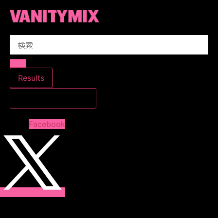
コ
ン
テ
Search
ン
...
ツ
に
ス
Results
キ
すべての結果を見る
ッ
プ
Facebook