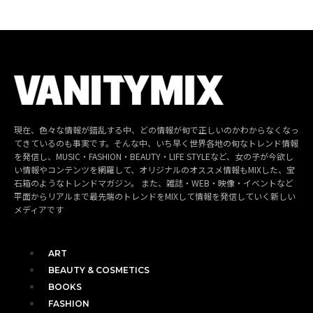
現在、色々な情報が錯乱する中、どの情報が旬で正しいのかわからなくなっ
てきているのも事実です。そんな中、いち早く世界各地の旬なトレンド情報
を発信し、MUSIC・FASHION・BEAUTY・LIFE STYLEなど、女の子が今欲し
い情報やコンテンツを網羅して、オリジナルのオススメ情報もMIXした、宝
石箱のようなトレンドマガジン。 また、雑誌・WEB・映像・イベントなど
平面からリアルまで最先端のトレンドをMIXして情報を発信していく新しい
メディアです
ART
BEAUTY & COSMETICS
BOOKS
FASHION