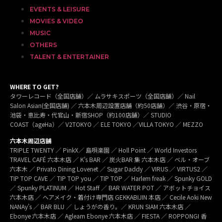
EVENTS & LEISURE
MOVIES & VIDEO
MUSIC
OTHERS
TALENT & ENTERTAINER
WHERE TO GET?
タワーレコード（全国店舗）／ ムラサキスポーツ（全国店舗）／ Nail
Salon Asian(全国店舗) ／ 六本木周辺設置店舗（約50店舗）／ 渋谷・原宿・
池袋・恵比寿・代官山・新宿SHOP（約100店舗）／ STUDIO
COAST（ageHa）／ V2TOKYO ／ ELE TOKYO ／VILLA TOKYO ／ MEZZO
六本木周辺店舗
TRIPLE TWENTY ／ PinkX／ 島唄楽園 ／ Holl Point ／ World Investors
TRAVEL CAFÉ 六本木店 ／ K’s BAR ／ 炭火BAR 集 六本木店 ／ ベル・オーブ
六本木 ／ Privato Dining Lovenet ／ Sugar Daddy ／ VIRUS ／ VIRTUS2 ／
TIP TOP CAVE ／ TIP TOP you ／ TIP TOP ／ Harlem freak ／ Spunky GOLD
／ Spunky PLATINUM ／ Hot Staff ／ BAR WATER POT ／ アボットチョイス
六本木店 ／ ヘアメイク・着付け専門店 GEKKABIJIN 本店 ／ Cecile Aoki New
NANAy’s ／ BAR BLU ／ しょうがの香り。／ KRUN SIAM 六本木店 ／
Ebonye 六本木店 ／ Agleam Ebonye 六本木店 ／ FIESTA ／ ROPPONGI 香