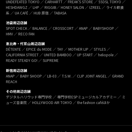
UNDEFEATED TOKYO ／ CARHARTT ／ FREAK’S STORE ／ 55DSL TOKYO ／
HESHDAWGZ ／ LHP ／ RIGGIB／ HONEY SALON ／ IZREEL ／ ライカ飲食
系 ／ UA CAFÉ ／ HUB 原宿 ／ TABASA
池袋周辺店舗
SPOT CHECK ／ BALANCE ／ CROSSCORT ／ ANAP ／ BABYSHOOP ／
HMV ／ RECO FAN
恵比寿・代官山周辺店舗
DÉTENTE ／ EPICE du MODE ／ TAY ／ MOTHER LIP ／ STYLES ／
CALIFORNIA STREET ／ UNITED BAMBOO ／ UP START ／ heliopole ／
READY STEADY GO! ／ SUPREME
新宿周辺店舗
ANAP ／ BABY SHOOP ／ LB-03 ／ T.S.W. ／ CLIP JOINT ANGEL ／ GRAND
REACH
その他周辺店舗
デジタルハリウッド専門学校 ／ 専門学校ESPミュージカルアカデミー ／ ミ
ューズ音楽院 ／ HOLLYWOOD AIR TOKYO ／ the fashion caféほか