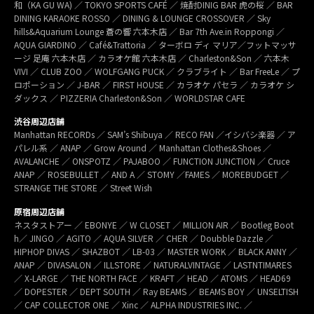
和（KA GU WA) ／ TOKYO SPORTS CAFÉ ／ 焼酎DINIG BAR 虎の桜 ／ BAR
DINING KARAOKE ROSSO ／ DINING & LOUNGE CROSSOVER ／ Sky
hills&Aquarium Lounge 蒼の響 六本木店 ／ Bar 7th Ave.in Roppongi ／
AQUA GIARDINO ／ Café&Trattoria ／ ターボロ ディ マリア／フットマッサ
ージ 足庵 六本木店 ／ カラオケ館 六本木店 ／ Charleston&Son ／ 六本木
VIVI ／ CLUB ZOO ／ WOLFGANG PUCK ／ クラブライト ／ Bar FreeLe ／ プ
ロポーション ／ J-BAR ／ FIRST HOUSE ／ カラオケ パセラ ／ カラオケ シ
ダックス ／ PIZZERIA Charleston&Son ／ WORLDSTAR CAFE
渋谷周辺店舗
Manhattan RECORDs ／ SAM’s Shibuya ／ RECO FAN ／イシバシ楽器 ／ ア
パレル系 ／ ANAP ／ Grow Around ／ Manhattan Clothes&Shoes ／
AVALANCHE ／ ONSPOTZ ／ PAJABOO ／ FUNCTION JUNCTION ／ Cruce
ANAP ／ ROSEBULLET ／ AND A ／ STOMY ／FAMES ／ MOREBUDGET ／
STRANGE THE STORE ／ Street Wish
原宿周辺店舗
ネスタストアー ／ EBONYE ／ W CLOSET ／ MILLION AIR ／ Bootleg Boot
h／ JINGO ／ AGITO ／ AQUA SILVER ／ CHER ／ Doubble Dazzle ／
HIPHOP DIVAS ／ SHAZBOT ／ LB-03 ／ MASTER WORK ／ BLACK ANNY ／
ANAP ／ DIVASALON ／ ILLSTORE ／ NATURALVINTAGE ／ LASTNTIMARES
／ X-LARGE ／ THE NORTH FACE ／ KRAFT ／ HEAD ／ ATOMS ／ HEAD69
／ DOPESTER ／ DEPT SOUTH ／ Ray BEAMS ／ BEAMS BOY ／ UNSELTISH
／ CAP COLLECTOR ONE ／ Xinc ／ ALPHA INDUSTRIES INC. ／