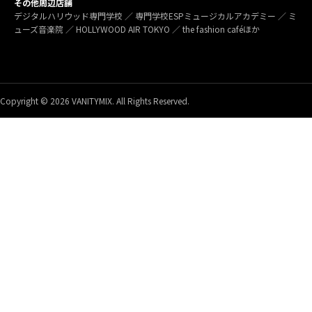
その他周辺店舗
デジタルハリウッド専門学校 ／ 専門学校ESPミュージカルアカデミー ／ ミ
ューズ音楽院 ／ HOLLYWOOD AIR TOKYO ／ the fashion caféほか
Copyright © 2026 VANITYMIX. All Rights Reserved.