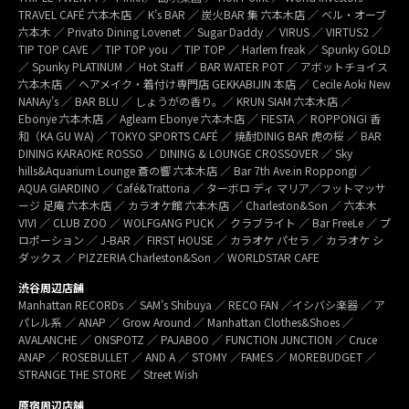
TRAVEL CAFÉ 六本木店 ／ K’s BAR ／ 炭火BAR 集 六本木店 ／ ベル・オーブ
六本木 ／ Privato Dining Lovenet ／ Sugar Daddy ／ VIRUS ／ VIRTUS2 ／
TIP TOP CAVE ／ TIP TOP you ／ TIP TOP ／ Harlem freak ／ Spunky GOLD
／ Spunky PLATINUM ／ Hot Staff ／ BAR WATER POT ／ アボットチョイス
六本木店 ／ ヘアメイク・着付け専門店 GEKKABIJIN 本店 ／ Cecile Aoki New
NANAy’s ／ BAR BLU ／ しょうがの香り。／ KRUN SIAM 六本木店 ／
Ebonye 六本木店 ／ Agleam Ebonye 六本木店 ／ FIESTA ／ ROPPONGI 香
和（KA GU WA) ／ TOKYO SPORTS CAFÉ ／ 焼酎DINIG BAR 虎の桜 ／ BAR
DINING KARAOKE ROSSO ／ DINING & LOUNGE CROSSOVER ／ Sky
hills&Aquarium Lounge 蒼の響 六本木店 ／ Bar 7th Ave.in Roppongi ／
AQUA GIARDINO ／ Café&Trattoria ／ ターボロ ディ マリア／フットマッサ
ージ 足庵 六本木店 ／ カラオケ館 六本木店 ／ Charleston&Son ／ 六本木
VIVI ／ CLUB ZOO ／ WOLFGANG PUCK ／ クラブライト ／ Bar FreeLe ／ プ
ロポーション ／ J-BAR ／ FIRST HOUSE ／ カラオケ パセラ ／ カラオケ シ
ダックス ／ PIZZERIA Charleston&Son ／ WORLDSTAR CAFE
渋谷周辺店舗
Manhattan RECORDs ／ SAM’s Shibuya ／ RECO FAN ／イシバシ楽器 ／ ア
パレル系 ／ ANAP ／ Grow Around ／ Manhattan Clothes&Shoes ／
AVALANCHE ／ ONSPOTZ ／ PAJABOO ／ FUNCTION JUNCTION ／ Cruce
ANAP ／ ROSEBULLET ／ AND A ／ STOMY ／FAMES ／ MOREBUDGET ／
STRANGE THE STORE ／ Street Wish
原宿周辺店舗