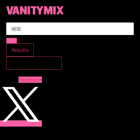
コ
ン
テ
Search
ン
...
ツ
に
ス
Results
キ
すべての結果を見る
ッ
プ
Facebook