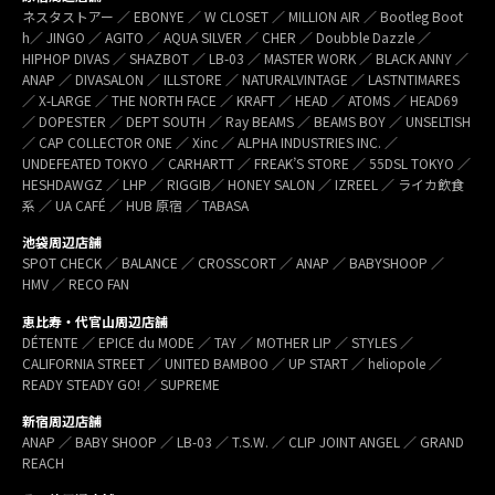
ネスタストアー ／ EBONYE ／ W CLOSET ／ MILLION AIR ／ Bootleg Boot
h／ JINGO ／ AGITO ／ AQUA SILVER ／ CHER ／ Doubble Dazzle ／
HIPHOP DIVAS ／ SHAZBOT ／ LB-03 ／ MASTER WORK ／ BLACK ANNY ／
ANAP ／ DIVASALON ／ ILLSTORE ／ NATURALVINTAGE ／ LASTNTIMARES
／ X-LARGE ／ THE NORTH FACE ／ KRAFT ／ HEAD ／ ATOMS ／ HEAD69
／ DOPESTER ／ DEPT SOUTH ／ Ray BEAMS ／ BEAMS BOY ／ UNSELTISH
／ CAP COLLECTOR ONE ／ Xinc ／ ALPHA INDUSTRIES INC. ／
UNDEFEATED TOKYO ／ CARHARTT ／ FREAK’S STORE ／ 55DSL TOKYO ／
HESHDAWGZ ／ LHP ／ RIGGIB／ HONEY SALON ／ IZREEL ／ ライカ飲食
系 ／ UA CAFÉ ／ HUB 原宿 ／ TABASA
池袋周辺店舗
SPOT CHECK ／ BALANCE ／ CROSSCORT ／ ANAP ／ BABYSHOOP ／
HMV ／ RECO FAN
恵比寿・代官山周辺店舗
DÉTENTE ／ EPICE du MODE ／ TAY ／ MOTHER LIP ／ STYLES ／
CALIFORNIA STREET ／ UNITED BAMBOO ／ UP START ／ heliopole ／
READY STEADY GO! ／ SUPREME
新宿周辺店舗
ANAP ／ BABY SHOOP ／ LB-03 ／ T.S.W. ／ CLIP JOINT ANGEL ／ GRAND
REACH