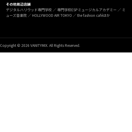
その他周辺店舗
デジタルハリウッド専門学校 ／ 専門学校ESPミュージカルアカデミー ／ ミ
ューズ音楽院 ／ HOLLYWOOD AIR TOKYO ／ the fashion caféほか
Copyright © 2026 VANITYMIX. All Rights Reserved.