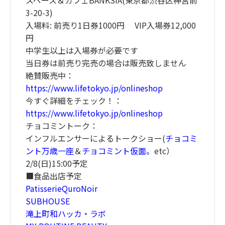
スペース＆カフェBANKSIA(東京都渋谷区神宮前
3-20-3)
入場料: 前売り1日券1000円 VIP入場券12,000
円
中学生以上は入場券が必要です
当日券は前売り完売の場合は販売致しません
絶賛販売中：
https://www.lifetokyo.jp/onlineshop
今すぐ詳細をチェック！：
https://www.lifetokyo.jp/onlineshop
チョコミントーク：
インフルエンサーによるトークショー(
チョコミ
ント万歳一座
＆
チョコミント仮面。
etc）
2/8(日)15:00予定
■食品出店予定
PatisserieQuroNoir
SUBHOUSE
滝上町和ハッカ・ラボ