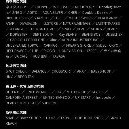
原宿周辺店舗
ネスタストアー ／ EBONYE ／ W CLOSET ／ MILLION AIR ／ Bootleg Boot
h／ JINGO ／ AGITO ／ AQUA SILVER ／ CHER ／ Doubble Dazzle ／
HIPHOP DIVAS ／ SHAZBOT ／ LB-03 ／ MASTER WORK ／ BLACK ANNY ／
ANAP ／ DIVASALON ／ ILLSTORE ／ NATURALVINTAGE ／ LASTNTIMARES
／ X-LARGE ／ THE NORTH FACE ／ KRAFT ／ HEAD ／ ATOMS ／ HEAD69
／ DOPESTER ／ DEPT SOUTH ／ Ray BEAMS ／ BEAMS BOY ／ UNSELTISH
／ CAP COLLECTOR ONE ／ Xinc ／ ALPHA INDUSTRIES INC. ／
UNDEFEATED TOKYO ／ CARHARTT ／ FREAK’S STORE ／ 55DSL TOKYO ／
HESHDAWGZ ／ LHP ／ RIGGIB／ HONEY SALON ／ IZREEL ／ ライカ飲食
系 ／ UA CAFÉ ／ HUB 原宿 ／ TABASA
池袋周辺店舗
SPOT CHECK ／ BALANCE ／ CROSSCORT ／ ANAP ／ BABYSHOOP ／
HMV ／ RECO FAN
恵比寿・代官山周辺店舗
DÉTENTE ／ EPICE du MODE ／ TAY ／ MOTHER LIP ／ STYLES ／
CALIFORNIA STREET ／ UNITED BAMBOO ／ UP START ／ heliopole ／
READY STEADY GO! ／ SUPREME
新宿周辺店舗
ANAP ／ BABY SHOOP ／ LB-03 ／ T.S.W. ／ CLIP JOINT ANGEL ／ GRAND
REACH