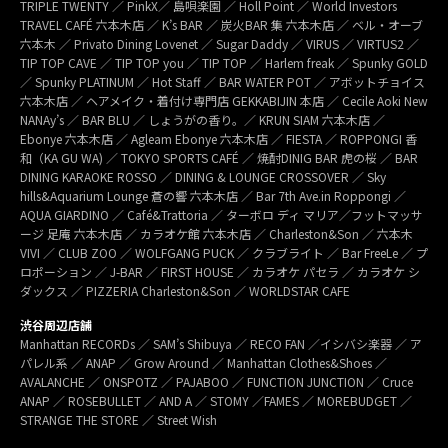
TRIPLE TWENTY ／ PinkX／ 島唄楽園 ／ Holl Point ／ World Investors
TRAVEL CAFÉ 六本木店 ／ K’s BAR ／ 炭火BAR 集 六本木店 ／ ベル・オーブ
六本木 ／ Privato Dining Lovenet ／ Sugar Daddy ／ VIRUS ／ VIRTUS2 ／
TIP TOP CAVE ／ TIP TOP you ／ TIP TOP ／ Harlem freak ／ Spunky GOLD
／ Spunky PLATINUM ／ Hot Staff ／ BAR WATER POT ／ アボットチョイス
六本木店 ／ ヘアメイク・着付け専門店 GEKKABIJIN 本店 ／ Cecile Aoki New
NANAy’s ／ BAR BLU ／ しょうがの香り。／ KRUN SIAM 六本木店 ／
Ebonye 六本木店 ／ Agleam Ebonye 六本木店 ／ FIESTA ／ ROPPONGI 香
和（KA GU WA) ／ TOKYO SPORTS CAFÉ ／ 焼酎DINIG BAR 虎の桜 ／ BAR
DINING KARAOKE ROSSO ／ DINING & LOUNGE CROSSOVER ／ Sky
hills&Aquarium Lounge 蒼の響 六本木店 ／ Bar 7th Ave.in Roppongi ／
AQUA GIARDINO ／ Café&Trattoria ／ ターボロ ディ マリア／フットマッサ
ージ 足庵 六本木店 ／ カラオケ館 六本木店 ／ Charleston&Son ／ 六本木
VIVI ／ CLUB ZOO ／ WOLFGANG PUCK ／ クラブライト ／ Bar FreeLe ／ プ
ロポーション ／ J-BAR ／ FIRST HOUSE ／ カラオケ パセラ ／ カラオケ シ
ダックス ／ PIZZERIA Charleston&Son ／ WORLDSTAR CAFE
渋谷周辺店舗
Manhattan RECORDs ／ SAM’s Shibuya ／ RECO FAN ／イシバシ楽器 ／ ア
パレル系 ／ ANAP ／ Grow Around ／ Manhattan Clothes&Shoes ／
AVALANCHE ／ ONSPOTZ ／ PAJABOO ／ FUNCTION JUNCTION ／ Cruce
ANAP ／ ROSEBULLET ／ AND A ／ STOMY ／FAMES ／ MOREBUDGET ／
STRANGE THE STORE ／ Street Wish