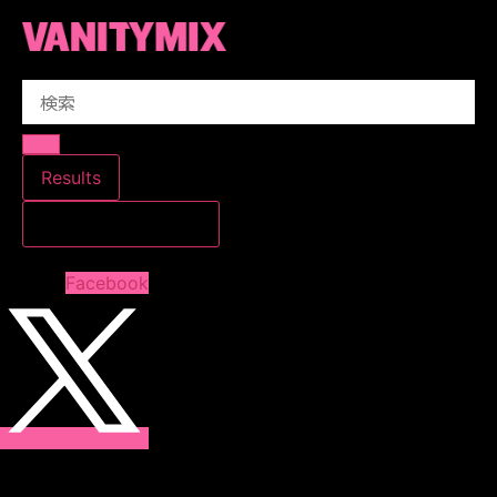
コ
ン
テ
Search
ン
...
ツ
に
ス
Results
キ
すべての結果を見る
ッ
プ
Facebook