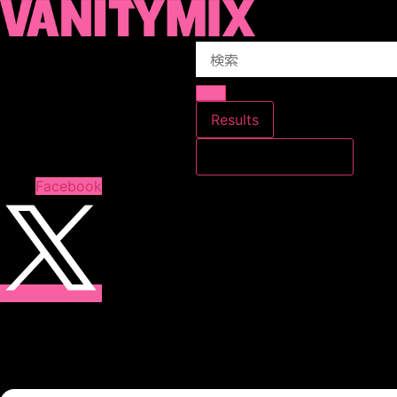
コ
ン
Search
テ
...
ン
ツ
に
Results
ス
すべての結果を見る
キ
ッ
Facebook
プ