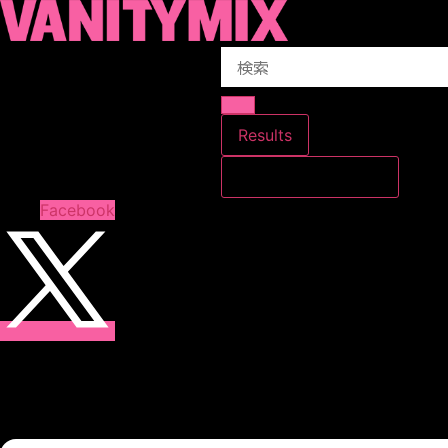
コ
ン
Search
テ
...
ン
ツ
に
Results
ス
すべての結果を見る
キ
ッ
Facebook
プ