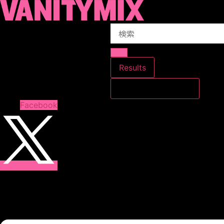
コ
ン
Search
テ
...
ン
ツ
に
Results
ス
すべての結果を見る
キ
ッ
Facebook
プ