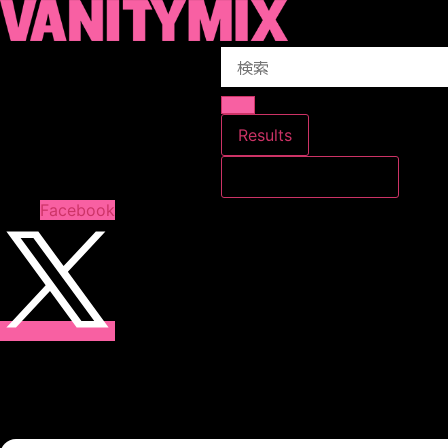
コ
ン
Search
テ
...
ン
ツ
に
Results
ス
すべての結果を見る
キ
ッ
Facebook
プ