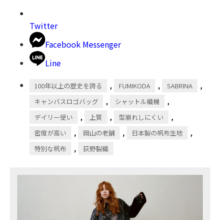
Twitter
Facebook Messenger
Line
,
,
,
100年以上の歴史を誇る
FUMIKODA
SABRINA
,
,
キャンバスロゴバッグ
シャットル織機
,
,
,
デイリー使い
上質
型崩れしにくい
,
,
,
密度が高い
岡山の老舗
日本製の帆布生地
,
特別な帆布
荻野製織