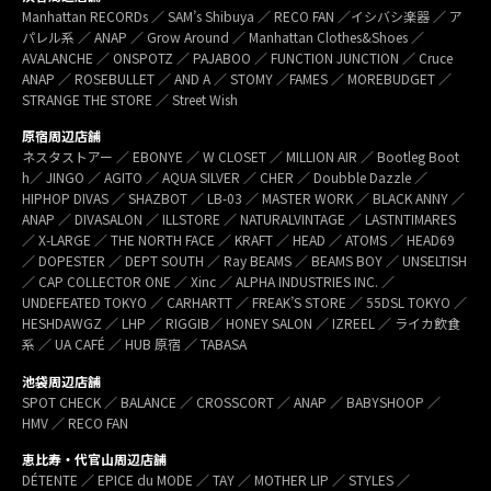
Manhattan RECORDs ／ SAM’s Shibuya ／ RECO FAN ／イシバシ楽器 ／ ア
パレル系 ／ ANAP ／ Grow Around ／ Manhattan Clothes&Shoes ／
AVALANCHE ／ ONSPOTZ ／ PAJABOO ／ FUNCTION JUNCTION ／ Cruce
ANAP ／ ROSEBULLET ／ AND A ／ STOMY ／FAMES ／ MOREBUDGET ／
STRANGE THE STORE ／ Street Wish
原宿周辺店舗
ネスタストアー ／ EBONYE ／ W CLOSET ／ MILLION AIR ／ Bootleg Boot
h／ JINGO ／ AGITO ／ AQUA SILVER ／ CHER ／ Doubble Dazzle ／
HIPHOP DIVAS ／ SHAZBOT ／ LB-03 ／ MASTER WORK ／ BLACK ANNY ／
ANAP ／ DIVASALON ／ ILLSTORE ／ NATURALVINTAGE ／ LASTNTIMARES
／ X-LARGE ／ THE NORTH FACE ／ KRAFT ／ HEAD ／ ATOMS ／ HEAD69
／ DOPESTER ／ DEPT SOUTH ／ Ray BEAMS ／ BEAMS BOY ／ UNSELTISH
／ CAP COLLECTOR ONE ／ Xinc ／ ALPHA INDUSTRIES INC. ／
UNDEFEATED TOKYO ／ CARHARTT ／ FREAK’S STORE ／ 55DSL TOKYO ／
HESHDAWGZ ／ LHP ／ RIGGIB／ HONEY SALON ／ IZREEL ／ ライカ飲食
系 ／ UA CAFÉ ／ HUB 原宿 ／ TABASA
池袋周辺店舗
SPOT CHECK ／ BALANCE ／ CROSSCORT ／ ANAP ／ BABYSHOOP ／
HMV ／ RECO FAN
恵比寿・代官山周辺店舗
DÉTENTE ／ EPICE du MODE ／ TAY ／ MOTHER LIP ／ STYLES ／