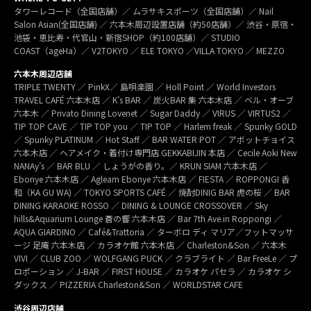
タワーレコード（全国店舗）／ ムラサキスポーツ（全国店舗）／ Nail
Salon Asian(全国店舗) ／ 六本木周辺設置店舗（約50店舗）／ 渋谷・原宿・
池袋・恵比寿・代官山・新宿SHOP（約100店舗）／ STUDIO
COAST（ageHa）／ V2TOKYO ／ ELE TOKYO ／VILLA TOKYO ／ MEZZO
六本木周辺店舗
TRIPLE TWENTY ／ PinkX／ 島唄楽園 ／ Holl Point ／ World Investors
TRAVEL CAFÉ 六本木店 ／ K’s BAR ／ 炭火BAR 集 六本木店 ／ ベル・オーブ
六本木 ／ Privato Dining Lovenet ／ Sugar Daddy ／ VIRUS ／ VIRTUS2 ／
TIP TOP CAVE ／ TIP TOP you ／ TIP TOP ／ Harlem freak ／ Spunky GOLD
／ Spunky PLATINUM ／ Hot Staff ／ BAR WATER POT ／ アボットチョイス
六本木店 ／ ヘアメイク・着付け専門店 GEKKABIJIN 本店 ／ Cecile Aoki New
NANAy’s ／ BAR BLU ／ しょうがの香り。／ KRUN SIAM 六本木店 ／
Ebonye 六本木店 ／ Agleam Ebonye 六本木店 ／ FIESTA ／ ROPPONGI 香
和（KA GU WA) ／ TOKYO SPORTS CAFÉ ／ 焼酎DINIG BAR 虎の桜 ／ BAR
DINING KARAOKE ROSSO ／ DINING & LOUNGE CROSSOVER ／ Sky
hills&Aquarium Lounge 蒼の響 六本木店 ／ Bar 7th Ave.in Roppongi ／
AQUA GIARDINO ／ Café&Trattoria ／ ターボロ ディ マリア／フットマッサ
ージ 足庵 六本木店 ／ カラオケ館 六本木店 ／ Charleston&Son ／ 六本木
VIVI ／ CLUB ZOO ／ WOLFGANG PUCK ／ クラブライト ／ Bar FreeLe ／ プ
ロポーション ／ J-BAR ／ FIRST HOUSE ／ カラオケ パセラ ／ カラオケ シ
ダックス ／ PIZZERIA Charleston&Son ／ WORLDSTAR CAFE
渋谷周辺店舗