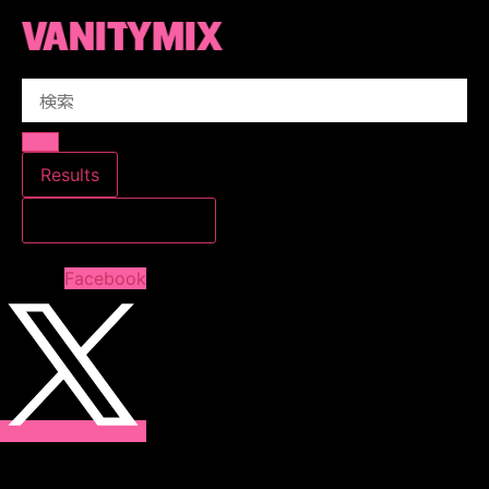
コ
ン
テ
Search
ン
...
ツ
に
ス
Results
キ
すべての結果を見る
ッ
プ
Facebook