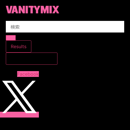
コ
ン
テ
Search
ン
...
ツ
に
ス
Results
キ
すべての結果を見る
ッ
プ
Facebook