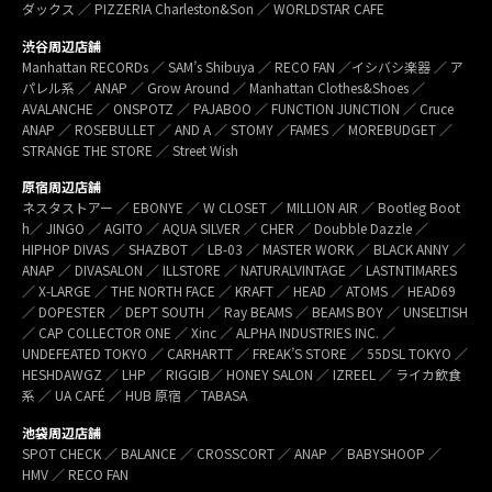
ダックス ／ PIZZERIA Charleston&Son ／ WORLDSTAR CAFE
渋谷周辺店舗
Manhattan RECORDs ／ SAM’s Shibuya ／ RECO FAN ／イシバシ楽器 ／ ア
パレル系 ／ ANAP ／ Grow Around ／ Manhattan Clothes&Shoes ／
AVALANCHE ／ ONSPOTZ ／ PAJABOO ／ FUNCTION JUNCTION ／ Cruce
ANAP ／ ROSEBULLET ／ AND A ／ STOMY ／FAMES ／ MOREBUDGET ／
STRANGE THE STORE ／ Street Wish
原宿周辺店舗
ネスタストアー ／ EBONYE ／ W CLOSET ／ MILLION AIR ／ Bootleg Boot
h／ JINGO ／ AGITO ／ AQUA SILVER ／ CHER ／ Doubble Dazzle ／
HIPHOP DIVAS ／ SHAZBOT ／ LB-03 ／ MASTER WORK ／ BLACK ANNY ／
ANAP ／ DIVASALON ／ ILLSTORE ／ NATURALVINTAGE ／ LASTNTIMARES
／ X-LARGE ／ THE NORTH FACE ／ KRAFT ／ HEAD ／ ATOMS ／ HEAD69
／ DOPESTER ／ DEPT SOUTH ／ Ray BEAMS ／ BEAMS BOY ／ UNSELTISH
／ CAP COLLECTOR ONE ／ Xinc ／ ALPHA INDUSTRIES INC. ／
UNDEFEATED TOKYO ／ CARHARTT ／ FREAK’S STORE ／ 55DSL TOKYO ／
HESHDAWGZ ／ LHP ／ RIGGIB／ HONEY SALON ／ IZREEL ／ ライカ飲食
系 ／ UA CAFÉ ／ HUB 原宿 ／ TABASA
池袋周辺店舗
SPOT CHECK ／ BALANCE ／ CROSSCORT ／ ANAP ／ BABYSHOOP ／
HMV ／ RECO FAN