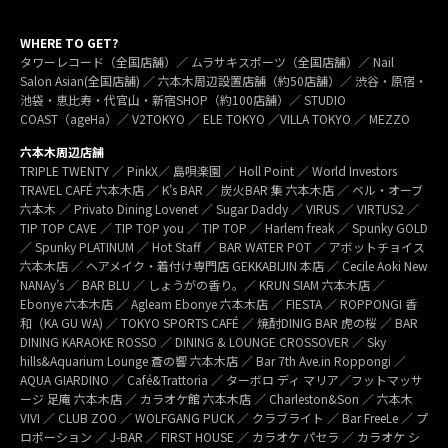
WHERE TO GET?
タワーレコード（全国店舗）／ ムラサキスポーツ（全国店舗）／ Nail
Salon Asian(全国店舗) ／ 六本木周辺設置店舗（約50店舗）／ 渋谷・原宿・
池袋・恵比寿・代官山・新宿SHOP（約100店舗）／ STUDIO
COAST（ageHa）／ V2TOKYO ／ ELE TOKYO ／VILLA TOKYO ／ MEZZO
六本木周辺店舗
TRIPLE TWENTY ／ PinkX／ 島唄楽園 ／ Holl Point ／ World Investors
TRAVEL CAFÉ 六本木店 ／ K’s BAR ／ 炭火BAR 集 六本木店 ／ ベル・オーブ
六本木 ／ Privato Dining Lovenet ／ Sugar Daddy ／ VIRUS ／ VIRTUS2 ／
TIP TOP CAVE ／ TIP TOP you ／ TIP TOP ／ Harlem freak ／ Spunky GOLD
／ Spunky PLATINUM ／ Hot Staff ／ BAR WATER POT ／ アボットチョイス
六本木店 ／ ヘアメイク・着付け専門店 GEKKABIJIN 本店 ／ Cecile Aoki New
NANAy’s ／ BAR BLU ／ しょうがの香り。／ KRUN SIAM 六本木店 ／
Ebonye 六本木店 ／ Agleam Ebonye 六本木店 ／ FIESTA ／ ROPPONGI 香
和（KA GU WA) ／ TOKYO SPORTS CAFÉ ／ 焼酎DINIG BAR 虎の桜 ／ BAR
DINING KARAOKE ROSSO ／ DINING & LOUNGE CROSSOVER ／ Sky
hills&Aquarium Lounge 蒼の響 六本木店 ／ Bar 7th Ave.in Roppongi ／
AQUA GIARDINO ／ Café&Trattoria ／ ターボロ ディ マリア／フットマッサ
ージ 足庵 六本木店 ／ カラオケ館 六本木店 ／ Charleston&Son ／ 六本木
VIVI ／ CLUB ZOO ／ WOLFGANG PUCK ／ クラブライト ／ Bar FreeLe ／ プ
ロポーション ／ J-BAR ／ FIRST HOUSE ／ カラオケ パセラ ／ カラオケ シ