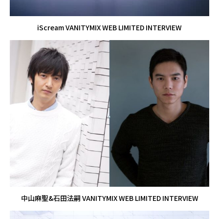
iScream VANITYMIX WEB LIMITED INTERVIEW
中山麻聖&石田法嗣 VANITYMIX WEB LIMITED INTERVIEW