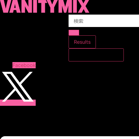
コ
ン
Search
テ
...
ン
ツ
に
Results
ス
すべての結果を見る
キ
ッ
Facebook
プ