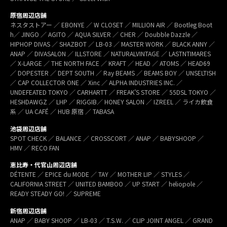
原宿周辺店舗
ネスタストアー ／ EBONYE ／ W CLOSET ／ MILLION AIR ／ Bootleg Boot
h／ JINGO ／ AGITO ／ AQUA SILVER ／ CHER ／ Doubble Dazzle ／
HIPHOP DIVAS ／ SHAZBOT ／ LB-03 ／ MASTER WORK ／ BLACK ANNY ／
ANAP ／ DIVASALON ／ ILLSTORE ／ NATURALVINTAGE ／ LASTNTIMARES
／ X-LARGE ／ THE NORTH FACE ／ KRAFT ／ HEAD ／ ATOMS ／ HEAD69
／ DOPESTER ／ DEPT SOUTH ／ Ray BEAMS ／ BEAMS BOY ／ UNSELTISH
／ CAP COLLECTOR ONE ／ Xinc ／ ALPHA INDUSTRIES INC. ／
UNDEFEATED TOKYO ／ CARHARTT ／ FREAK’S STORE ／ 55DSL TOKYO ／
HESHDAWGZ ／ LHP ／ RIGGIB／ HONEY SALON ／ IZREEL ／ ライカ飲食
系 ／ UA CAFÉ ／ HUB 原宿 ／ TABASA
池袋周辺店舗
SPOT CHECK ／ BALANCE ／ CROSSCORT ／ ANAP ／ BABYSHOOP ／
HMV ／ RECO FAN
恵比寿・代官山周辺店舗
DÉTENTE ／ EPICE du MODE ／ TAY ／ MOTHER LIP ／ STYLES ／
CALIFORNIA STREET ／ UNITED BAMBOO ／ UP START ／ heliopole ／
READY STEADY GO! ／ SUPREME
新宿周辺店舗
ANAP ／ BABY SHOOP ／ LB-03 ／ T.S.W. ／ CLIP JOINT ANGEL ／ GRAND