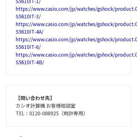
S5610IT-1/
https://www.casio.com/jp/watches/gshock/
product
S5610IT-3/
https://www.casio.com/jp/watches/gshock/product
S5610IT-4A/
https://www.casio.com/jp/watches/gshock/product
S5610IT-6/
https://www.casio.com/jp/watches/gshock/product
S5610IT-4B/
【問い合わせ先】
カシオ計算機 お客様相談室
TEL：0120-088925（時計専用）