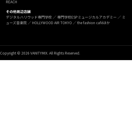
REACH
その他周辺店舗
デジタルハリウッド専門学校 ／ 専門学校ESPミュージカルアカデミー ／ ミ
ューズ音楽院 ／ HOLLYWOOD AIR TOKYO ／ the fashion caféほか
Copyright © 2026 VANITYMIX. All Rights Reserved.