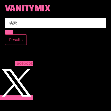
コ
ン
テ
Search
ン
...
ツ
に
ス
Results
キ
すべての結果を見る
ッ
プ
Facebook