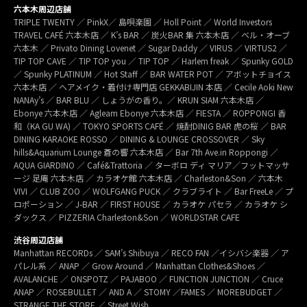
六本木周辺店舗
TRIPLE TWENTY ／ PinkX／ 島唄楽園 ／ Holl Point ／ World Investors
TRAVEL CAFÉ 六本木店 ／ K’s BAR ／ 炭火BAR 集 六本木店 ／ ベル・オーブ
六本木 ／ Privato Dining Lovenet ／ Sugar Daddy ／ VIRUS ／ VIRTUS2 ／
TIP TOP CAVE ／ TIP TOP you ／ TIP TOP ／ Harlem freak ／ Spunky GOLD
／ Spunky PLATINUM ／ Hot Staff ／ BAR WATER POT ／ アボットチョイス
六本木店 ／ ヘアメイク・着付け専門店 GEKKABIJIN 本店 ／ Cecile Aoki New
NANAy’s ／ BAR BLU ／ しょうがの香り。／ KRUN SIAM 六本木店 ／
Ebonye 六本木店 ／ Agleam Ebonye 六本木店 ／ FIESTA ／ ROPPONGI 香
和（KA GU WA) ／ TOKYO SPORTS CAFÉ ／ 焼酎DINIG BAR 虎の桜 ／ BAR
DINING KARAOKE ROSSO ／ DINING & LOUNGE CROSSOVER ／ Sky
hills&Aquarium Lounge 蒼の響 六本木店 ／ Bar 7th Ave.in Roppongi ／
AQUA GIARDINO ／ Café&Trattoria ／ ターボロ ディ マリア／フットマッサ
ージ 足庵 六本木店 ／ カラオケ館 六本木店 ／ Charleston&Son ／ 六本木
VIVI ／ CLUB ZOO ／ WOLFGANG PUCK ／ クラブライト ／ Bar FreeLe ／ プ
ロポーション ／ J-BAR ／ FIRST HOUSE ／ カラオケ パセラ ／ カラオケ シ
ダックス ／ PIZZERIA Charleston&Son ／ WORLDSTAR CAFE
渋谷周辺店舗
Manhattan RECORDs ／ SAM’s Shibuya ／ RECO FAN ／イシバシ楽器 ／ ア
パレル系 ／ ANAP ／ Grow Around ／ Manhattan Clothes&Shoes ／
AVALANCHE ／ ONSPOTZ ／ PAJABOO ／ FUNCTION JUNCTION ／ Cruce
ANAP ／ ROSEBULLET ／ AND A ／ STOMY ／FAMES ／ MOREBUDGET ／
STRANGE THE STORE ／ Street Wish