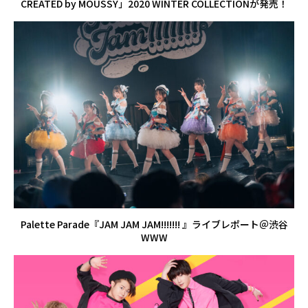
CREATED by MOUSSY」2020 WINTER COLLECTIONが発売！
Palette Parade『JAM JAM JAM!!!!!!! 』ライブレポート＠渋谷
WWW