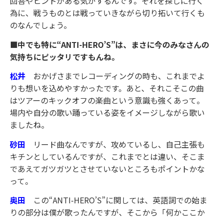
回答やヒントがある気がするんです。それを探しに行く
為に、戦うものとは戦っていきながら切り拓いて行くも
のなんでしょう。
■中でも特に“ANTI-HERO’S”は、まさに今のみなさんの
気持ちにピッタリですもんね。
松井
おかげさまでレコーディングの時も、これまでよ
りも想いを込めやすかったです。あと、それこそこの曲
はツアーのキックオフの楽曲という意識も強くあって。
場内や自分の歌い踊っている姿をイメージしながら歌い
ましたね。
砂田
リード曲なんですが、攻めているし、自己主張も
キチンとしているんですが、これまでとは違い、そこま
であえてガツガツとさせていないところもポイントかな
って。
奥田
この“ANTI-HERO’S”に関しては、英語詞での始ま
りの部分は僕が歌ったんですが、そこから「何かここか