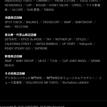
UNDEFEATED TOKYO ／ CARHARTT ／ FREAK’S STORE ／ 55DSL TOKYO ／
HESHDAWGZ ／ LHP ／ RIGGIB／ HONEY SALON ／ IZREEL ／ ライカ飲食
系 ／ UA CAFÉ ／ HUB 原宿 ／ TABASA
池袋周辺店舗
SPOT CHECK ／ BALANCE ／ CROSSCORT ／ ANAP ／ BABYSHOOP ／
HMV ／ RECO FAN
恵比寿・代官山周辺店舗
DÉTENTE ／ EPICE du MODE ／ TAY ／ MOTHER LIP ／ STYLES ／
CALIFORNIA STREET ／ UNITED BAMBOO ／ UP START ／ heliopole ／
READY STEADY GO! ／ SUPREME
新宿周辺店舗
ANAP ／ BABY SHOOP ／ LB-03 ／ T.S.W. ／ CLIP JOINT ANGEL ／ GRAND
REACH
その他周辺店舗
デジタルハリウッド専門学校 ／ 専門学校ESPミュージカルアカデミー ／ ミ
ューズ音楽院 ／ HOLLYWOOD AIR TOKYO ／ the fashion caféほか
Copyright © 2026 VANITYMIX. All Rights Reserved.