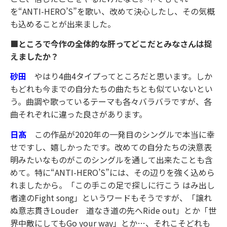
を“ANTI-HERO’S”を歌い、改めて決心したし、その気概
も込めることが出来ました。
■ところで今作の全体的な肝ってどこだとみなさんは捉
えましたか？
砂田
やはり4曲4タイプってところだと思います。しか
もどれも今までの自分たちの曲たちとも似ていないとい
う。曲調や歌っているテーマも各々バラバラですが、各
曲それぞれに違った良さがあります。
日髙
この作品が2020年の一発目のシングルで本当に幸
せですし、嬉しかったです。改めての自分たちの決意表
明みたいなものがこのシングルを通して出来たことも含
めて。特に“ANTI-HERO’S”には、その辺りを強く込めら
れましたから。「この手この足で探しに行こう はみ出し
者達のFight song」というワードもそうですが、「譲れ
ぬ意志貫きLouder 道なき道の先へRide out」とか「世
界中敵にしてもGo your way」とか…、それこそどれも