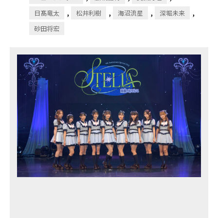
,
,
,
,
日髙竜太
松井利樹
海沼流星
深堀未来
砂田将宏