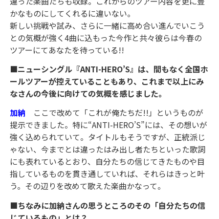
違った楽曲たちも収録。これからのツアー内容を更に豊
かなものにしてくれるに違いない。
新しい挑戦や試み、さらに一緒に高め合い進んでいこう
との気概が強く4曲に込もった今作と共々彼らは今春の
ツアーにてあなたを待っている!!
■ニューシングル『ANTI-HERO’S』は、間もなく全国ホ
ールツアーが控えていることもあり、これまで以上にみ
なさんの今後に向けての気概を感じました。
加納
ここで改めて「これが俺たちだ!!」というものが
提示できました。特に“ANTI-HERO’S”には、その想いが
強く込められていて。タイトルもそうですが、正統派じ
ゃない、今までとは違ったはみ出し者たちといった歌詞
にも表れているとおり、自分たちの信じてきたものや目
指しているものを貫き通していれば、それらはきっと叶
う。その辺りを改めて歌えた楽曲かなって。
■ちなみに加納さんの思うところのその「自分たちの信
じているもの」とは？