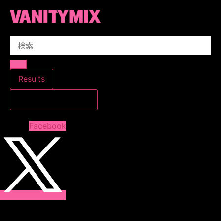
コ
ン
テ
Search
ン
...
ツ
に
ス
Results
キ
すべての結果を見る
ッ
プ
Facebook