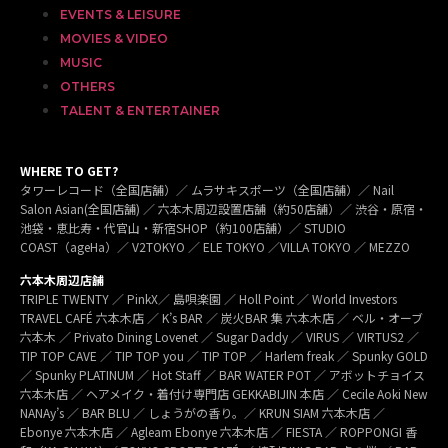
EVENTS & LEISURE
MOVIES & VIDEO
MUSIC
OTHERS
TALENT & ENTERTAINER
WHERE TO GET?
タワーレコード（全国店舗）／ ムラサキスポーツ（全国店舗）／ Nail
Salon Asian(全国店舗) ／ 六本木周辺設置店舗（約50店舗）／ 渋谷・原宿・
池袋・恵比寿・代官山・新宿SHOP（約100店舗）／ STUDIO
COAST（ageHa）／ V2TOKYO ／ ELE TOKYO ／VILLA TOKYO ／ MEZZO
六本木周辺店舗
TRIPLE TWENTY ／ PinkX／ 島唄楽園 ／ Holl Point ／ World Investors
TRAVEL CAFÉ 六本木店 ／ K’s BAR ／ 炭火BAR 集 六本木店 ／ ベル・オーブ
六本木 ／ Privato Dining Lovenet ／ Sugar Daddy ／ VIRUS ／ VIRTUS2 ／
TIP TOP CAVE ／ TIP TOP you ／ TIP TOP ／ Harlem freak ／ Spunky GOLD
／ Spunky PLATINUM ／ Hot Staff ／ BAR WATER POT ／ アボットチョイス
六本木店 ／ ヘアメイク・着付け専門店 GEKKABIJIN 本店 ／ Cecile Aoki New
NANAy’s ／ BAR BLU ／ しょうがの香り。／ KRUN SIAM 六本木店 ／
Ebonye 六本木店 ／ Agleam Ebonye 六本木店 ／ FIESTA ／ ROPPONGI 香