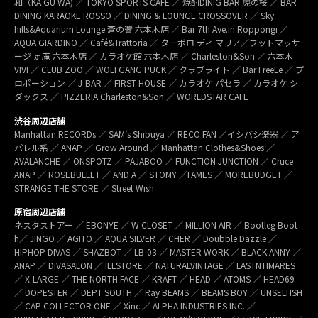
和（KA GU WA) ／ TOKYO SPORTS CAFÉ ／ 焼酎DINIG BAR 虎の桜 ／ BAR
DINING KARAOKE ROSSO ／ DINING & LOUNGE CROSSOVER ／ Sky
hills&Aquarium Lounge 蒼の響 六本木店 ／ Bar 7th Ave.in Roppongi ／
AQUA GIARDINO ／ Café&Trattoria ／ ターボロ ディ マリア／フットマッサ
ージ 足庵 六本木店 ／ カラオケ館 六本木店 ／ Charleston&Son ／ 六本木
VIVI ／ CLUB ZOO ／ WOLFGANG PUCK ／ クラブライト ／ Bar FreeLe ／ プ
ロポーション ／ J-BAR ／ FIRST HOUSE ／ カラオケ パセラ ／ カラオケ シ
ダックス ／ PIZZERIA Charleston&Son ／ WORLDSTAR CAFE
渋谷周辺店舗
Manhattan RECORDs ／ SAM’s Shibuya ／ RECO FAN ／イシバシ楽器 ／ ア
パレル系 ／ ANAP ／ Grow Around ／ Manhattan Clothes&Shoes ／
AVALANCHE ／ ONSPOTZ ／ PAJABOO ／ FUNCTION JUNCTION ／ Cruce
ANAP ／ ROSEBULLET ／ AND A ／ STOMY ／FAMES ／ MOREBUDGET ／
STRANGE THE STORE ／ Street Wish
原宿周辺店舗
ネスタストアー ／ EBONYE ／ W CLOSET ／ MILLION AIR ／ Bootleg Boot
h／ JINGO ／ AGITO ／ AQUA SILVER ／ CHER ／ Doubble Dazzle ／
HIPHOP DIVAS ／ SHAZBOT ／ LB-03 ／ MASTER WORK ／ BLACK ANNY ／
ANAP ／ DIVASALON ／ ILLSTORE ／ NATURALVINTAGE ／ LASTNTIMARES
／ X-LARGE ／ THE NORTH FACE ／ KRAFT ／ HEAD ／ ATOMS ／ HEAD69
／ DOPESTER ／ DEPT SOUTH ／ Ray BEAMS ／ BEAMS BOY ／ UNSELTISH
／ CAP COLLECTOR ONE ／ Xinc ／ ALPHA INDUSTRIES INC. ／