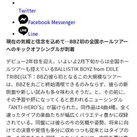
Twitter
Facebook Messenger
Line
現在の気概と信念を込めて…BBZ初の全国ホールツアー
へのキックオフシングルが到着
デビュー2年目を迎え、いよいよ2月下旬からは全国ホー
ルツアーも控えているBALLISTIK BOYZ from EXILE
TRIBE(以下：BBZ)彼ら初となるこの大規模なツアー
は、BBZを丸ごと終始満喫できるのみならず、彼らの新
側面や新しい試みも多々味わえそうだ。と、その前に、
その予習や肝になってくると思われるニューシングル
『ANTI-HERO’S』が届けられた。同作品は4曲4種。全く
違ったタイプの楽曲たちが幅広くバラエティ豊かに収録
されている。同盤には彼らの今の気概や姿勢、将来に向
けての決意や覚悟も多分に収めつつも従来とはタイプの