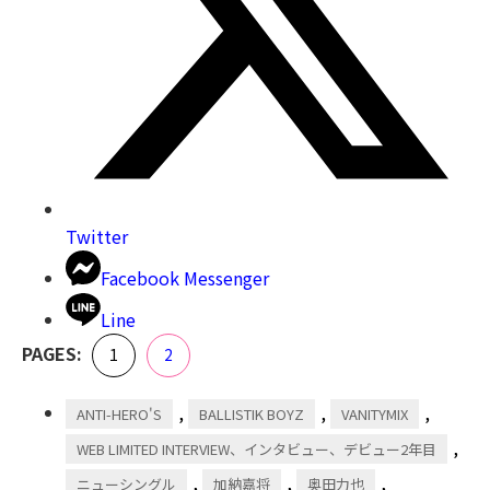
Twitter
Facebook Messenger
Line
,
PAGES:
Page
Page
1
2
,
,
,
ANTI-HERO'S
BALLISTIK BOYZ
VANITYMIX
,
WEB LIMITED INTERVIEW、インタビュー、デビュー2年目
,
,
,
ニューシングル
加納嘉将
奥田力也