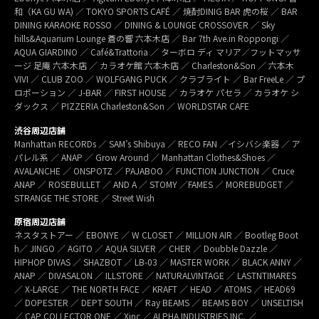
和（KA GU WA) ／ TOKYO SPORTS CAFÉ ／ 焼酎DINIG BAR 虎の桜 ／ BAR
DINING KARAOKE ROSSO ／ DINING & LOUNGE CROSSOVER ／ Sky
hills&Aquarium Lounge 蒼の響 六本木店 ／ Bar 7th Ave.in Roppongi ／
AQUA GIARDINO ／ Café&Trattoria ／ ターボロ ディ マリア／フットマッサ
ージ 足庵 六本木店 ／ カラオケ館 六本木店 ／ Charleston&Son ／ 六本木
VIVI ／ CLUB ZOO ／ WOLFGANG PUCK ／ クラブライト ／ Bar FreeLe ／ プ
ロポーション ／ J-BAR ／ FIRST HOUSE ／ カラオケ パセラ ／ カラオケ シ
ダックス ／ PIZZERIA Charleston&Son ／ WORLDSTAR CAFE
渋谷周辺店舗
Manhattan RECORDs ／ SAM’s Shibuya ／ RECO FAN ／イシバシ楽器 ／ ア
パレル系 ／ ANAP ／ Grow Around ／ Manhattan Clothes&Shoes ／
AVALANCHE ／ ONSPOTZ ／ PAJABOO ／ FUNCTION JUNCTION ／ Cruce
ANAP ／ ROSEBULLET ／ AND A ／ STOMY ／FAMES ／ MOREBUDGET ／
STRANGE THE STORE ／ Street Wish
原宿周辺店舗
ネスタストアー ／ EBONYE ／ W CLOSET ／ MILLION AIR ／ Bootleg Boot
h／ JINGO ／ AGITO ／ AQUA SILVER ／ CHER ／ Doubble Dazzle ／
HIPHOP DIVAS ／ SHAZBOT ／ LB-03 ／ MASTER WORK ／ BLACK ANNY ／
ANAP ／ DIVASALON ／ ILLSTORE ／ NATURALVINTAGE ／ LASTNTIMARES
／ X-LARGE ／ THE NORTH FACE ／ KRAFT ／ HEAD ／ ATOMS ／ HEAD69
／ DOPESTER ／ DEPT SOUTH ／ Ray BEAMS ／ BEAMS BOY ／ UNSELTISH
／ CAP COLLECTOR ONE ／ Xinc ／ ALPHA INDUSTRIES INC. ／