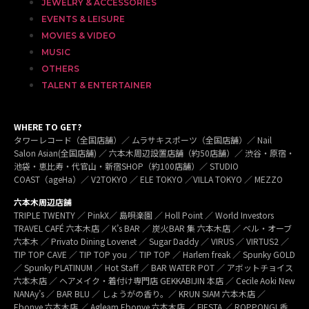
JEWELRY & ACCESSORIES
EVENTS & LEISURE
MOVIES & VIDEO
MUSIC
OTHERS
TALENT & ENTERTAINER
WHERE TO GET?
タワーレコード（全国店舗）／ ムラサキスポーツ（全国店舗）／ Nail
Salon Asian(全国店舗) ／ 六本木周辺設置店舗（約50店舗）／ 渋谷・原宿・
池袋・恵比寿・代官山・新宿SHOP（約100店舗）／ STUDIO
COAST（ageHa）／ V2TOKYO ／ ELE TOKYO ／VILLA TOKYO ／ MEZZO
六本木周辺店舗
TRIPLE TWENTY ／ PinkX／ 島唄楽園 ／ Holl Point ／ World Investors
TRAVEL CAFÉ 六本木店 ／ K’s BAR ／ 炭火BAR 集 六本木店 ／ ベル・オーブ
六本木 ／ Privato Dining Lovenet ／ Sugar Daddy ／ VIRUS ／ VIRTUS2 ／
TIP TOP CAVE ／ TIP TOP you ／ TIP TOP ／ Harlem freak ／ Spunky GOLD
／ Spunky PLATINUM ／ Hot Staff ／ BAR WATER POT ／ アボットチョイス
六本木店 ／ ヘアメイク・着付け専門店 GEKKABIJIN 本店 ／ Cecile Aoki New
NANAy’s ／ BAR BLU ／ しょうがの香り。／ KRUN SIAM 六本木店 ／
Ebonye 六本木店 ／ Agleam Ebonye 六本木店 ／ FIESTA ／ ROPPONGI 香