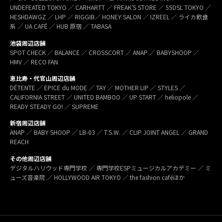
UNDEFEATED TOKYO ／ CARHARTT ／ FREAK’S STORE ／ 55DSL TOKYO ／
HESHDAWGZ ／ LHP ／ RIGGIB／ HONEY SALON ／ IZREEL ／ ライカ飲食
系 ／ UA CAFÉ ／ HUB 原宿 ／ TABASA
池袋周辺店舗
SPOT CHECK ／ BALANCE ／ CROSSCORT ／ ANAP ／ BABYSHOOP ／
HMV ／ RECO FAN
恵比寿・代官山周辺店舗
DÉTENTE ／ EPICE du MODE ／ TAY ／ MOTHER LIP ／ STYLES ／
CALIFORNIA STREET ／ UNITED BAMBOO ／ UP START ／ heliopole ／
READY STEADY GO! ／ SUPREME
新宿周辺店舗
ANAP ／ BABY SHOOP ／ LB-03 ／ T.S.W. ／ CLIP JOINT ANGEL ／ GRAND
REACH
その他周辺店舗
デジタルハリウッド専門学校 ／ 専門学校ESPミュージカルアカデミー ／ ミ
ューズ音楽院 ／ HOLLYWOOD AIR TOKYO ／ the fashion caféほか