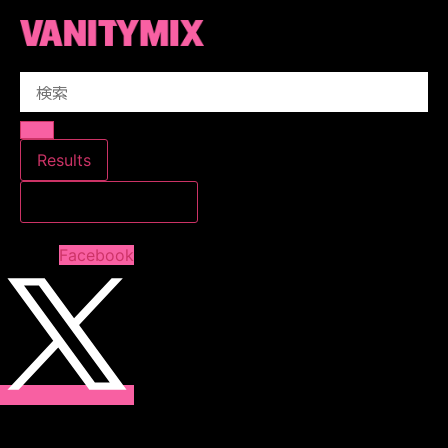
コ
ン
テ
Search
ン
...
ツ
に
ス
Results
キ
すべての結果を見る
ッ
プ
Facebook