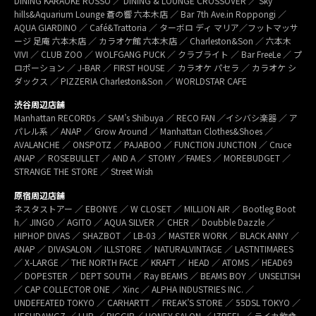
DINING KARAOKE ROSSO ／ DINING & LOUNGE CROSSOVER ／ Sky
hills&Aquarium Lounge 蒼の響 六本木店 ／ Bar 7th Ave.in Roppongi ／
AQUA GIARDINO ／ Café&Trattoria ／ ターボロ ディ マリア／フットマッサ
ージ 足庵 六本木店 ／ カラオケ館 六本木店 ／ Charleston&Son ／ 六本木
VIVI ／ CLUB ZOO ／ WOLFGANG PUCK ／ クラブライト ／ Bar FreeLe ／ プ
ロポーション ／ J-BAR ／ FIRST HOUSE ／ カラオケ パセラ ／ カラオケ シ
ダックス ／ PIZZERIA Charleston&Son ／ WORLDSTAR CAFE
渋谷周辺店舗
Manhattan RECORDs ／ SAM’s Shibuya ／ RECO FAN ／イシバシ楽器 ／ ア
パレル系 ／ ANAP ／ Grow Around ／ Manhattan Clothes&Shoes ／
AVALANCHE ／ ONSPOTZ ／ PAJABOO ／ FUNCTION JUNCTION ／ Cruce
ANAP ／ ROSEBULLET ／ AND A ／ STOMY ／FAMES ／ MOREBUDGET ／
STRANGE THE STORE ／ Street Wish
原宿周辺店舗
ネスタストアー ／ EBONYE ／ W CLOSET ／ MILLION AIR ／ Bootleg Boot
h／ JINGO ／ AGITO ／ AQUA SILVER ／ CHER ／ Doubble Dazzle ／
HIPHOP DIVAS ／ SHAZBOT ／ LB-03 ／ MASTER WORK ／ BLACK ANNY ／
ANAP ／ DIVASALON ／ ILLSTORE ／ NATURALVINTAGE ／ LASTNTIMARES
／ X-LARGE ／ THE NORTH FACE ／ KRAFT ／ HEAD ／ ATOMS ／ HEAD69
／ DOPESTER ／ DEPT SOUTH ／ Ray BEAMS ／ BEAMS BOY ／ UNSELTISH
／ CAP COLLECTOR ONE ／ Xinc ／ ALPHA INDUSTRIES INC. ／
UNDEFEATED TOKYO ／ CARHARTT ／ FREAK’S STORE ／ 55DSL TOKYO ／
HESHDAWGZ ／ LHP ／ RIGGIB／ HONEY SALON ／ IZREEL ／ ライカ飲食