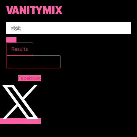
コ
ン
テ
Search
ン
...
ツ
に
ス
Results
キ
すべての結果を見る
ッ
プ
Facebook