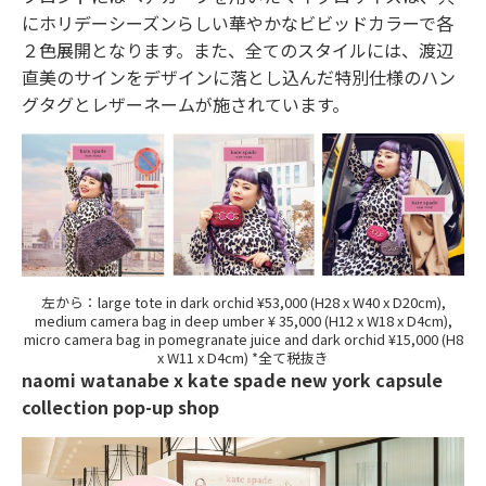
にホリデーシーズンらしい華やかなビビッドカラーで各
２色展開となります。また、全てのスタイルには、渡辺
直美のサインをデザインに落とし込んだ特別仕様のハン
グタグとレザーネームが施されています。
左から：large tote in dark orchid ¥53,000 (H28 x W40 x D20cm),
medium camera bag in deep umber ¥ 35,000 (H12 x W18 x D4cm),
micro camera bag in pomegranate juice and dark orchid ¥15,000 (H8
x W11 x D4cm) *全て税抜き
naomi watanabe x kate spade new york capsule
collection pop-up shop