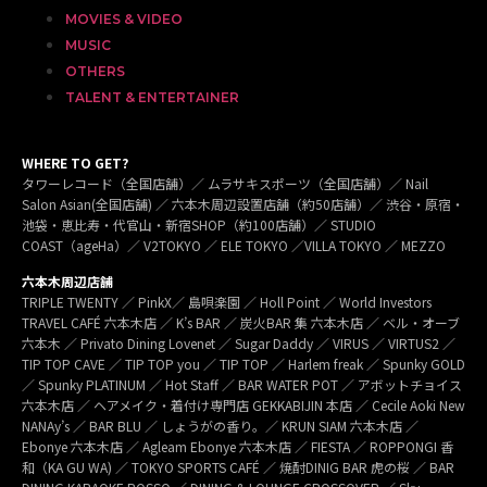
MOVIES & VIDEO
MUSIC
OTHERS
TALENT & ENTERTAINER
WHERE TO GET?
タワーレコード（全国店舗）／ ムラサキスポーツ（全国店舗）／ Nail
Salon Asian(全国店舗) ／ 六本木周辺設置店舗（約50店舗）／ 渋谷・原宿・
池袋・恵比寿・代官山・新宿SHOP（約100店舗）／ STUDIO
COAST（ageHa）／ V2TOKYO ／ ELE TOKYO ／VILLA TOKYO ／ MEZZO
六本木周辺店舗
TRIPLE TWENTY ／ PinkX／ 島唄楽園 ／ Holl Point ／ World Investors
TRAVEL CAFÉ 六本木店 ／ K’s BAR ／ 炭火BAR 集 六本木店 ／ ベル・オーブ
六本木 ／ Privato Dining Lovenet ／ Sugar Daddy ／ VIRUS ／ VIRTUS2 ／
TIP TOP CAVE ／ TIP TOP you ／ TIP TOP ／ Harlem freak ／ Spunky GOLD
／ Spunky PLATINUM ／ Hot Staff ／ BAR WATER POT ／ アボットチョイス
六本木店 ／ ヘアメイク・着付け専門店 GEKKABIJIN 本店 ／ Cecile Aoki New
NANAy’s ／ BAR BLU ／ しょうがの香り。／ KRUN SIAM 六本木店 ／
Ebonye 六本木店 ／ Agleam Ebonye 六本木店 ／ FIESTA ／ ROPPONGI 香
和（KA GU WA) ／ TOKYO SPORTS CAFÉ ／ 焼酎DINIG BAR 虎の桜 ／ BAR