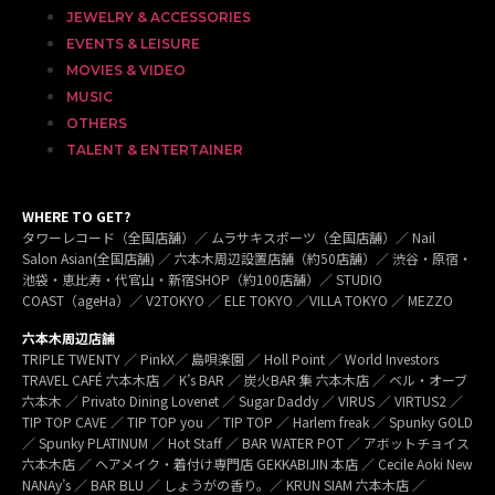
JEWELRY & ACCESSORIES
EVENTS & LEISURE
MOVIES & VIDEO
MUSIC
OTHERS
TALENT & ENTERTAINER
WHERE TO GET?
タワーレコード（全国店舗）／ ムラサキスポーツ（全国店舗）／ Nail
Salon Asian(全国店舗) ／ 六本木周辺設置店舗（約50店舗）／ 渋谷・原宿・
池袋・恵比寿・代官山・新宿SHOP（約100店舗）／ STUDIO
COAST（ageHa）／ V2TOKYO ／ ELE TOKYO ／VILLA TOKYO ／ MEZZO
六本木周辺店舗
TRIPLE TWENTY ／ PinkX／ 島唄楽園 ／ Holl Point ／ World Investors
TRAVEL CAFÉ 六本木店 ／ K’s BAR ／ 炭火BAR 集 六本木店 ／ ベル・オーブ
六本木 ／ Privato Dining Lovenet ／ Sugar Daddy ／ VIRUS ／ VIRTUS2 ／
TIP TOP CAVE ／ TIP TOP you ／ TIP TOP ／ Harlem freak ／ Spunky GOLD
／ Spunky PLATINUM ／ Hot Staff ／ BAR WATER POT ／ アボットチョイス
六本木店 ／ ヘアメイク・着付け専門店 GEKKABIJIN 本店 ／ Cecile Aoki New
NANAy’s ／ BAR BLU ／ しょうがの香り。／ KRUN SIAM 六本木店 ／