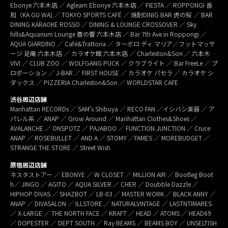
Ebonye 六本木店 ／ Agleam Ebonye 六本木店 ／ FIESTA ／ ROPPONGI 香
和（KA GU WA) ／ TOKYO SPORTS CAFÉ ／ 焼酎DINIG BAR 虎の桜 ／ BAR
DINING KARAOKE ROSSO ／ DINING & LOUNGE CROSSOVER ／ Sky
hills&Aquarium Lounge 蒼の響 六本木店 ／ Bar 7th Ave.in Roppongi ／
AQUA GIARDINO ／ Café&Trattoria ／ ターボロ ディ マリア／フットマッサ
ージ 足庵 六本木店 ／ カラオケ館 六本木店 ／ Charleston&Son ／ 六本木
VIVI ／ CLUB ZOO ／ WOLFGANG PUCK ／ クラブライト ／ Bar FreeLe ／ プ
ロポーション ／ J-BAR ／ FIRST HOUSE ／ カラオケ パセラ ／ カラオケ シ
ダックス ／ PIZZERIA Charleston&Son ／ WORLDSTAR CAFE
渋谷周辺店舗
Manhattan RECORDs ／ SAM’s Shibuya ／ RECO FAN ／イシバシ楽器 ／ ア
パレル系 ／ ANAP ／ Grow Around ／ Manhattan Clothes&Shoes ／
AVALANCHE ／ ONSPOTZ ／ PAJABOO ／ FUNCTION JUNCTION ／ Cruce
ANAP ／ ROSEBULLET ／ AND A ／ STOMY ／FAMES ／ MOREBUDGET ／
STRANGE THE STORE ／ Street Wish
原宿周辺店舗
ネスタストアー ／ EBONYE ／ W CLOSET ／ MILLION AIR ／ Bootleg Boot
h／ JINGO ／ AGITO ／ AQUA SILVER ／ CHER ／ Doubble Dazzle ／
HIPHOP DIVAS ／ SHAZBOT ／ LB-03 ／ MASTER WORK ／ BLACK ANNY ／
ANAP ／ DIVASALON ／ ILLSTORE ／ NATURALVINTAGE ／ LASTNTIMARES
／ X-LARGE ／ THE NORTH FACE ／ KRAFT ／ HEAD ／ ATOMS ／ HEAD69
／ DOPESTER ／ DEPT SOUTH ／ Ray BEAMS ／ BEAMS BOY ／ UNSELTISH