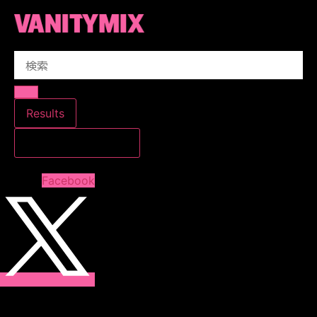
コ
ン
テ
Search
ン
...
ツ
に
ス
Results
キ
すべての結果を見る
ッ
プ
Facebook