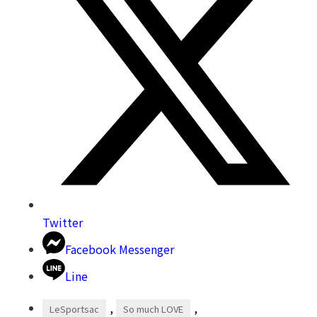
Twitter
Facebook Messenger
Line
,
,
LeSportsac
So much LOVE