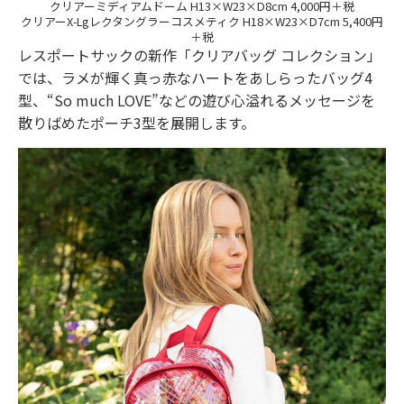
クリアーミディアムドーム H13×W23×D8cm 4,000円＋税
クリアーX-Lgレクタングラーコスメティク H18×W23×D7cm 5,400円
＋税
レスポートサックの新作「クリアバッグ コレクション」
では、ラメが輝く真っ赤なハートをあしらったバッグ4
型、“So much LOVE”などの遊び心溢れるメッセージを
散りばめたポーチ3型を展開します。