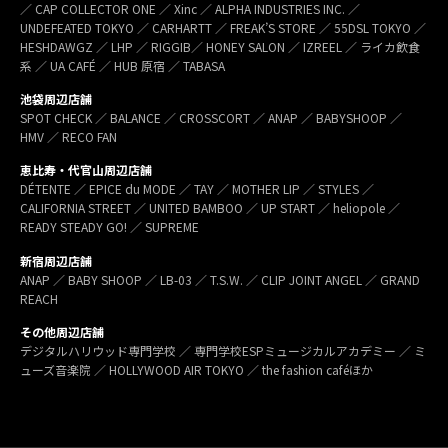
／ CAP COLLECTOR ONE ／ Xinc ／ ALPHA INDUSTRIES INC. ／
UNDEFEATED TOKYO ／ CARHARTT ／ FREAK’S STORE ／ 55DSL TOKYO ／
HESHDAWGZ ／ LHP ／ RIGGIB／ HONEY SALON ／ IZREEL ／ ライカ飲食
系 ／ UA CAFÉ ／ HUB 原宿 ／ TABASA
池袋周辺店舗
SPOT CHECK ／ BALANCE ／ CROSSCORT ／ ANAP ／ BABYSHOOP ／
HMV ／ RECO FAN
恵比寿・代官山周辺店舗
DÉTENTE ／ EPICE du MODE ／ TAY ／ MOTHER LIP ／ STYLES ／
CALIFORNIA STREET ／ UNITED BAMBOO ／ UP START ／ heliopole ／
READY STEADY GO! ／ SUPREME
新宿周辺店舗
ANAP ／ BABY SHOOP ／ LB-03 ／ T.S.W. ／ CLIP JOINT ANGEL ／ GRAND
REACH
その他周辺店舗
デジタルハリウッド専門学校 ／ 専門学校ESPミュージカルアカデミー ／ ミ
ューズ音楽院 ／ HOLLYWOOD AIR TOKYO ／ the fashion caféほか