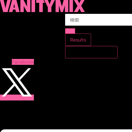
コ
ン
Search
テ
...
ン
ツ
に
Results
ス
すべての結果を見る
キ
ッ
Facebook
プ